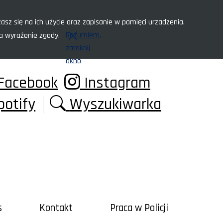
asz się na ich użycie oraz zapisanie w pamięci urządzenia.
Rozumiem,
za wyrażenie zgody.
zamknij
okno
Facebook
Instagram
potify
Wyszukiwarka
s
Kontakt
Praca w Policji