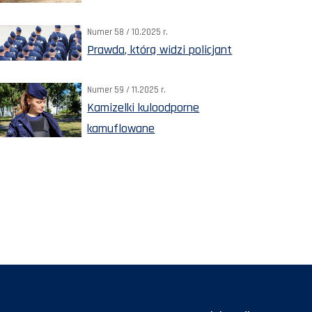
Numer 58 / 10.2025 r.
Prawda, którą widzi policjant
Numer 59 / 11.2025 r.
Kamizelki kuloodporne
kamuflowane