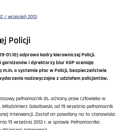
2 / wrzesień 2013
 Policji
9-01.10) odprawa kadry kierowniczej Policji.
garnizonów i dyrektorzy biur KGP oceniają
m.in. o systemie płac w Policji, bezpieczeństwie
wydarzenia nadzwyczajne z udziałem policjantów,
czasowy pełnomocnik ds. ochrony praw człowieka w
. Włodzimierz Sokołowski, od 19 września pełnomocnik
nej Interwencji. Został on powołany na to stanowisko
nia 19 września 2013 r. w sprawie Pełnomocnika
u Wczesnej Interwencji.