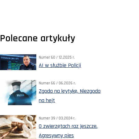
Polecane artykuły
Numer 60 / 12.2025 r.
AI w służbie Policji
Numer 66 / 06.2026 r.
Zgoda na krytykę. Niezgoda
na hejt
Numer 39 / 03.2024 r.
O zwierzętach raz jeszcze.
Agresywny pies