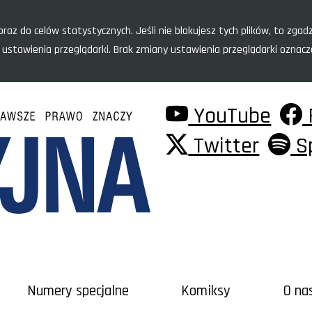
raz do celów statystycznych. Jeśli nie blokujesz tych plików, to zgadz
 ustawienia przeglądarki. Brak zmiany ustawienia przeglądarki oznac
YouTube
Twitter
S
Numery specjalne
Komiksy
O na