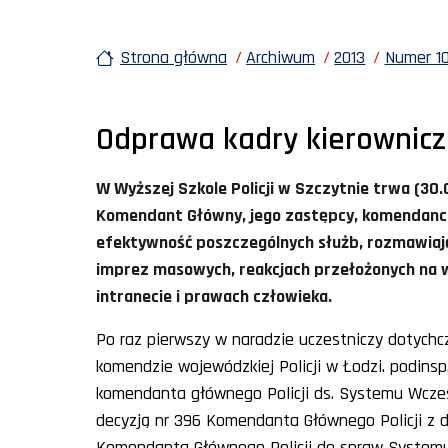
Strona główna
Archiwum
2013
Numer 10
Odprawa kadry kierowniczej
W Wyższej Szkole Policji w Szczytnie trwa (30.0
Komendant Główny, jego zastępcy, komendanci 
efektywność poszczególnych służb, rozmawiają 
imprez masowych, reakcjach przełożonych na 
intranecie i prawach człowieka.
Po raz pierwszy w naradzie uczestniczy dotych
komendzie wojewódzkiej Policji w Łodzi. podinsp
komendanta głównego Policji ds. Systemu Wczes
decyzją nr 396 Komendanta Głównego Policji z d
Komendanta Głównego Policji do spraw System