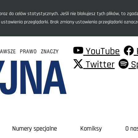
raz do celów statystycznych. Jeśli nie blokujesz tych plików, to zgadz
 ustawienia przeglądarki. Brak zmiany ustawienia przeglądarki oznac
YouTube
Twitter
S
Numery specjalne
Komiksy
O na