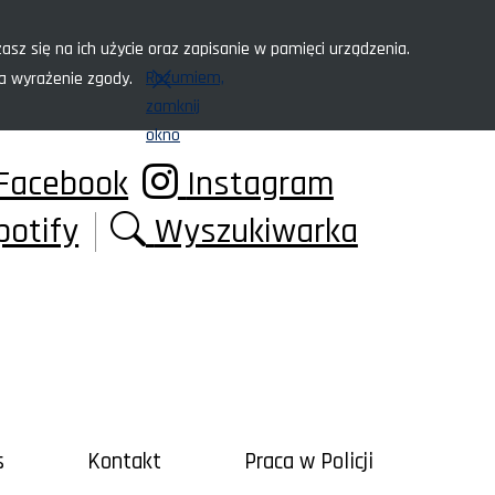
asz się na ich użycie oraz zapisanie w pamięci urządzenia.
Rozumiem,
za wyrażenie zgody.
zamknij
okno
Facebook
Instagram
potify
Wyszukiwarka
s
Kontakt
Praca w Policji