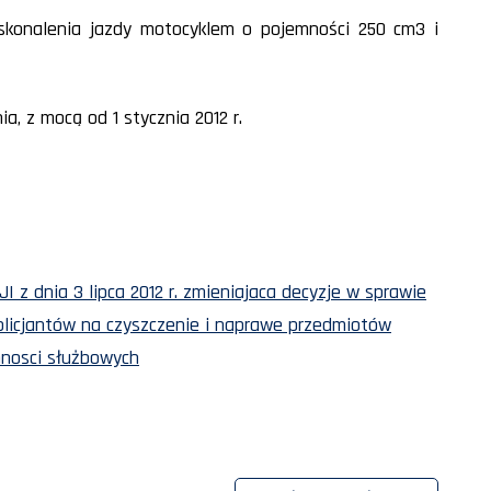
oskonalenia jazdy motocyklem o pojemności 250 cm3 i
a, z mocą od 1 stycznia 2012 r.
dnia 3 lipca 2012 r. zmieniajaca decyzje w sprawie
policjantów na czyszczenie i naprawe przedmiotów
nosci służbowych