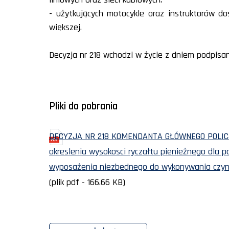
- użytkujących motocykle oraz instruktorów d
większej.
Decyzja nr 218 wchodzi w życie z dniem podpisani
Pliki do pobrania
DECYZJA NR 218 KOMENDANTA GŁÓWNEGO POLICJI z 
okreslenia wysokosci ryczałtu pienieżnego dla 
wyposażenia niezbednego do wykonywania czyn
(plik pdf - 166.66 KB)