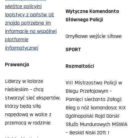
wkrótce policyjni
Wytyczne Komendanta
logistycy z państw UE
Głównego Policji
znajdą potrzebne im
informacje na wspólnej
Omyłkowe wejście siłowe
platformie
informatycznej
SPORT
Prewencja
Rozmaitości
Liderzy w kolorze
VIII Mistrzostwa Policji w
niebieskim – chcą
Biegu Przełajowym –
stworzyć sieć ekspertów,
Pamięci sierżanta Załogi;
którzy będą siłą
Bieg o nóż komandosa; XIX
napędową w walce z
Ogólnopolski Rajd Górski
przemocą w rodzinie
Służb Mundurowych MSWiA
– Beskid Niski 2011; I