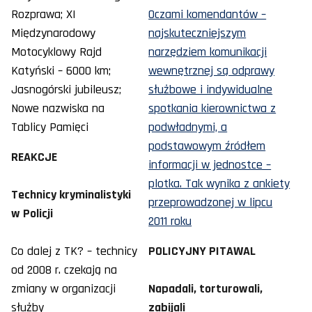
Rozprawa; XI
Oczami komendantów –
Międzynarodowy
najskuteczniejszym
Motocyklowy Rajd
narzędziem komunikacji
Katyński – 6000 km;
wewnętrznej są odprawy
Jasnogórski jubileusz;
służbowe i indywidualne
Nowe nazwiska na
spotkania kierownictwa z
Tablicy Pamięci
podwładnymi, a
podstawowym źródłem
REAKCJE
informacji w jednostce –
plotka. Tak wynika z ankiety
Technicy kryminalistyki
przeprowadzonej w lipcu
w Policji
2011 roku
Co dalej z TK? – technicy
POLICYJNY PITAWAL
od 2008 r. czekają na
zmiany w organizacji
Napadali, torturowali,
służby
zabijali