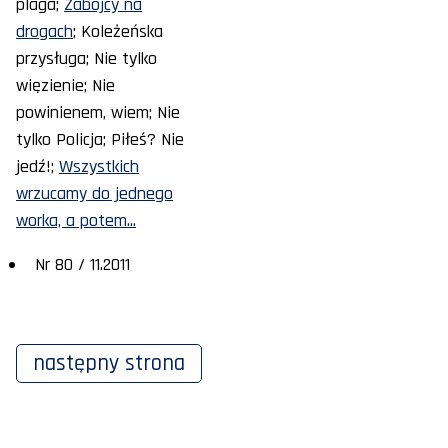
plaga;
Zabójcy na
drogach
; Koleżeńska
przysługa; Nie tylko
więzienie; Nie
powinienem, wiem; Nie
tylko Policja; Piłeś? Nie
jedź!;
Wszystkich
wrzucamy do jednego
worka, a potem...
Nr 80 / 11.2011
następny
strona