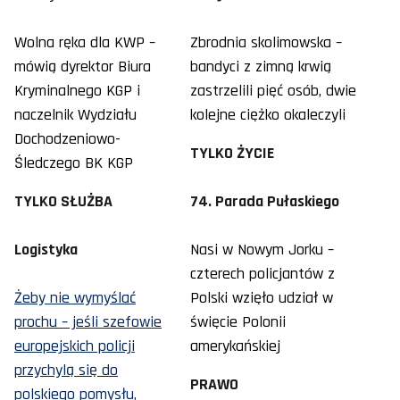
Wolna ręka dla KWP –
Zbrodnia skolimowska –
mówią dyrektor Biura
bandyci z zimną krwią
Kryminalnego KGP i
zastrzelili pięć osób, dwie
naczelnik Wydziału
kolejne ciężko okaleczyli
Dochodzeniowo-
TYLKO ŻYCIE
Śledczego BK KGP
TYLKO SŁUŻBA
74. Parada Pułaskiego
Logistyka
Nasi w Nowym Jorku –
czterech policjantów z
Żeby nie wymyślać
Polski wzięło udział w
prochu – jeśli szefowie
święcie Polonii
europejskich policji
amerykańskiej
przychylą się do
PRAWO
polskiego pomysłu,