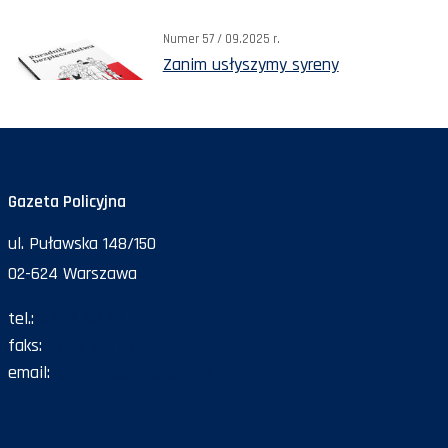
Numer 57 / 09.2025 r.
Zanim usłyszymy syreny
Gazeta Policyjna
ul. Puławska 148/150
02-624 Warszawa
tel.:
47 72 161 26
faks:
47 72 168 67
email:
gazeta@policja.gov.pl