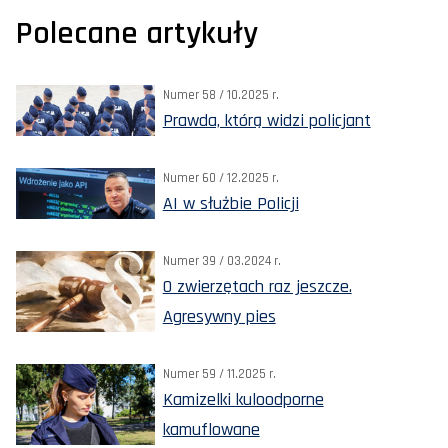
Polecane artykuły
Numer 58 / 10.2025 r.
Prawda, którą widzi policjant
Numer 60 / 12.2025 r.
AI w służbie Policji
Numer 39 / 03.2024 r.
O zwierzętach raz jeszcze.
Agresywny pies
Numer 59 / 11.2025 r.
Kamizelki kuloodporne
kamuflowane