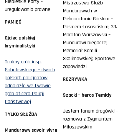
Niebieskie Karty –
Mistrzostwa Służb
uregulowania prawne
Mundurowych w
Półmaratonie Górskim –
PAMIĘĆ
Pasmem Łososińskim; 33.
Maraton Warszawski –
Ojciec polskiej
Mundurowi biegacze;
kryminalistyki
Memoriał Kamili
Skolimowskiej; Sportowe
Ocalmy grób insp.
zapowiedzi
Sobolewskiego – dwóch
polskich policjantów
ROZRYWKA
odnalazło we Lwowie
grób oficera Policji
Szacki – heros Temidy
Państwowej
Jestem fanem drogówki –
TYLKO SŁUŻBA
rozmowa z Zygmuntem
Miłoszewskim
Mundurowy savoir-vivre