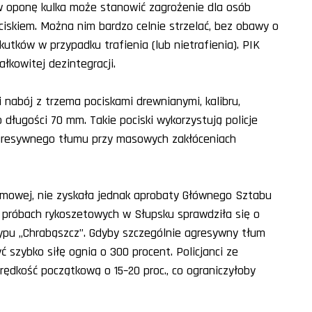
u w oponę kulka może stanowić zagrożenie dla osób
iskiem. Można nim bardzo celnie strzelać, bez obawy o
tków w przypadku trafienia (lub nietrafienia). PIK
łkowitej dezintegracji.
i nabój z trzema pociskami drewnianymi, kalibru,
 długości 70 mm. Takie pociski wykorzystują policje
agresywnego tłumu przy masowych zakłóceniach
mowej, nie zyskała jednak aprobaty Głównego Sztabu
 w próbach rykoszetowych w Słupsku sprawdziła się o
ypu „Chrabąszcz”. Gdyby szczególnie agresywny tłum
 szybko siłę ognia o 300 procent. Policjanci ze
prędkość początkową o 15–20 proc., co ograniczyłoby