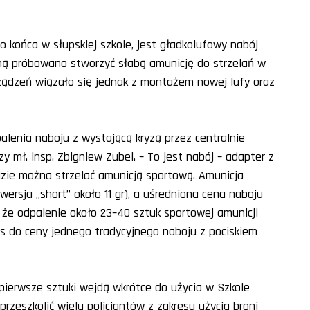
 końca w słupskiej szkole, jest gładkolufowy nabój
ojną próbowano stworzyć słabą amunicję do strzelań w
ądzeń wiązało się jednak z montażem nowej lufy oraz
lenia naboju z wystającą kryzą przez centralnie
y mł. insp. Zbigniew Zubel. – To jest nabój – adapter z
zie można strzelać amunicją sportową. Amunicja
ersja „short” około 11 gr), a uśredniona cena naboju
, że odpalenie około 23–40 sztuk sportowej amunicji
s do ceny jednego tradycyjnego naboju z pociskiem
 pierwsze sztuki wejdą wkrótce do użycia w Szkole
przeszkolić wielu policjantów z zakresu użycia broni