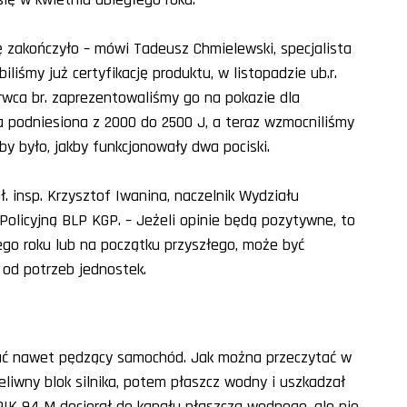
 zakończyło – mówi Tadeusz Chmielewski, specjalista
biliśmy już certyfikację produktu, w listopadzie ub.r.
erwca br. zaprezentowaliśmy go na pokazie dla
ła podniesiona z 2000 do 2500 J, a teraz wzmocniliśmy
by było, jakby funkcjonowały dwa pociski.
. insp. Krzysztof Iwanina, naczelnik Wydziału
 Policyjną BLP KGP. – Jeżeli opinie będą pozytywne, to
tego roku lub na początku przyszłego, może być
od potrzeb jednostek.
ać nawet pędzący samochód. Jak można przeczytać w
żeliwny blok silnika, potem płaszcz wodny i uszkadzał
PIK 94 M docierał do kanału płaszcza wodnego, ale nie