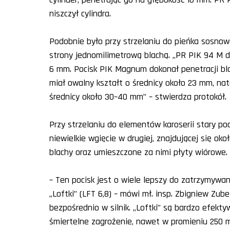
niszczył cylindra.
Podobnie było przy strzelaniu do pieńka sosnow
strony jednomilimetrową blachą. „PR PIK 94 M d
6 mm. Pocisk PIK Magnum dokonał penetracji bla
miał owalny kształt o średnicy około 23 mm, n
średnicy około 30–40 mm” – stwierdza protokół.
Przy strzelaniu do elementów karoserii stary poc
niewielkie wgięcie w drugiej, znajdującej się ok
blachy oraz umieszczone za nimi płyty wiórowe.
– Ten pocisk jest o wiele lepszy do zatrzymywa
„Loftki” (LFT 6,8) – mówi mł. insp. Zbigniew Zub
bezpośrednio w silnik. „Loftki” są bardzo efekt
śmiertelne zagrożenie, nawet w promieniu 250 m.