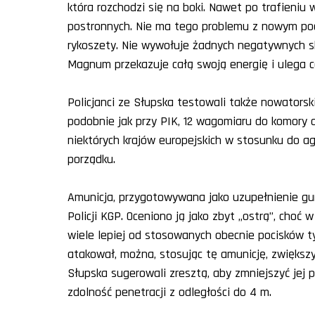
która rozchodzi się na boki. Nawet po trafieni
postronnych. Nie ma tego problemu z nowym poc
rykoszety. Nie wywołuje żadnych negatywnych sku
Magnum przekazuje całą swoją energię i ulega ca
Policjanci ze Słupska testowali także nowatorsk
podobnie jak przy PIK, 12 wagomiaru do komory o
niektórych krajów europejskich w stosunku do 
porządku.
Amunicja, przygotowywana jako uzupełnienie gu
Policji KGP. Oceniono ją jako zbyt „ostrą”, choć
wiele lepiej od stosowanych obecnie pocisków t
atakował, można, stosując tę amunicję, zwiększyć
Słupska sugerowali zresztą, aby zmniejszyć jej 
zdolność penetracji z odległości do 4 m.