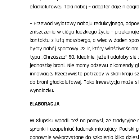
gładkolufowej. Taki nabój – adapter daje nieogr
– Przewód wylotowy naboju redukcyjnego, odpow
zniszczenia w ciągu ludzkiego życia – przekonuj
kontaktu z lufą mossberga, a więc w żaden spos
byłby nabój sportowy .22 lr, który właściwości
typu „Chrząszcz” 50. Idealnie, jeżeli udałoby s
jednostkę broni. Nie mamy odzewu z komendy gł
innowację. Rzeczywiste potrzeby w skali kraju 
do broni gładkolufowej. Taka inwestycja może się
wynalazku.
ELABORACJA
W Słupsku wpadli też na pomysł, że tradycyjne 
spłonki i uzupełniać ładunek miotający. Pocisk
ponownie wykorzystane do szkolenia kilka dzies