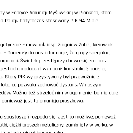
 w Fabryce Amunicji Myśliwskiej w Pionkach, która
la Policji. Dotychczas stosowany PIK 94 M nie
getycznie – mówi mł. insp. Zbigniew Zubel, kierownik
 – Docierały do nas informacje, że grupy specjalne,
j amunicji. Światek przestępczy chowa się za coraz
gestiach producent wzmocnił konstrukcję pocisku,
sza. Stary PIK wykorzystywany był przeważnie z
r lotu, co pozwala zachować dystans. W naszym
zdów. Można też strzelać nim w ogumienie, bo nie daje
 ponieważ jest to amunicja proszkowa.
u spustoszeń rozpada się. Jest to możliwe, ponieważ
utki, ciężki proszek metaliczny, zamknięty w worku, w
się w kwietniu ubiegłego roku.