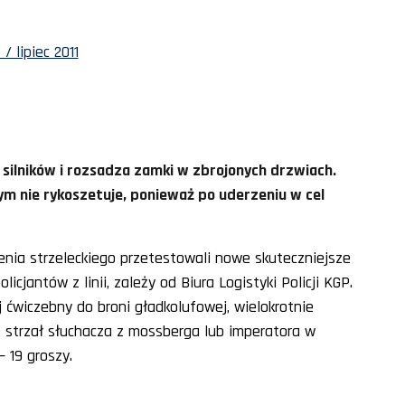
/ lipiec 2011
 silników i rozsadza zamki w zbrojonych drzwiach.
ym nie rykoszetuje, ponieważ po uderzeniu w cel
enia strzeleckiego przetestowali nowe skuteczniejsze
icjantów z linii, zależy od Biura Logistyki Policji KGP.
 ćwiczebny do broni gładkolufowej, wielokrotnie
 strzał słuchacza z mossberga lub imperatora w
 19 groszy.