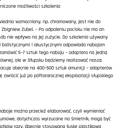
aniczone możliwości szkolenia
iednio wzmocniony, np. chromowany, jest nie do
e Zbigniew Zubel. – Po odpaleniu pocisku nie ma on
ób nie wpływa na jej zużycie. Do szkolenia używany
ami balistycznymi i akustycznymi odpowiada nabojom
ię zamówić 5–7 sztuk tego naboju – adaptera na jedną
ównej, ale w Słupsku będziemy realizować naszą
szacuję obecnie na 400–500 sztuk amunicji – adapterów
 zwrócić już po półtorarocznej eksploatacji słupskiego
naboje można przecież elaborować, czyli wymieniać
i gumowe, dotychczas wyrzucane na śmietnik, mogą być
iątków razy. Obecnie stosowaną łuskę plastikową