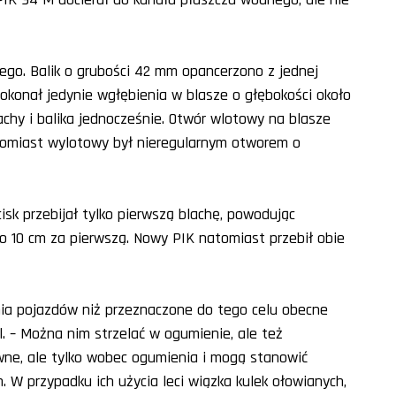
ego. Balik o grubości 42 mm opancerzono z jednej
okonał jedynie wgłębienia w blasze o głębokości około
chy i balika jednocześnie. Otwór wlotowy na blasze
atomiast wylotowy był nieregularnym otworem o
isk przebijał tylko pierwszą blachę, powodując
oło 10 cm za pierwszą. Nowy PIK natomiast przebił obie
nia pojazdów niż przeznaczone do tego celu obecne
el. – Można nim strzelać w ogumienie, ale też
ywne, ale tylko wobec ogumienia i mogą stanowić
 W przypadku ich użycia leci wiązka kulek ołowianych,