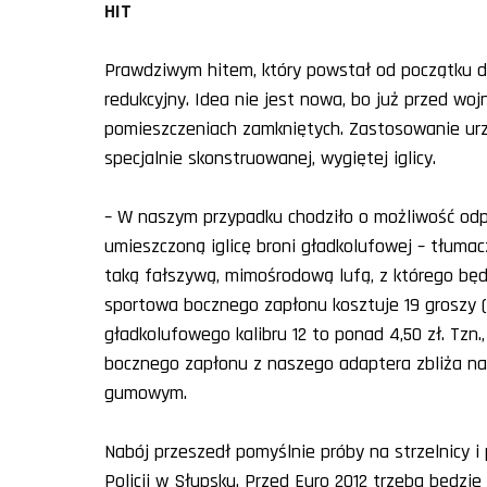
HIT
Prawdziwym hitem, który powstał od początku do
redukcyjny. Idea nie jest nowa, bo już przed w
pomieszczeniach zamkniętych. Zastosowanie urz
specjalnie skonstruowanej, wygiętej iglicy.
– W naszym przypadku chodziło o możliwość odpa
umieszczoną iglicę broni gładkolufowej – tłumacz
taką fałszywą, mimośrodową lufą, z którego będ
sportowa bocznego zapłonu kosztuje 19 groszy (w
gładkolufowego kalibru 12 to ponad 4,50 zł. Tzn.
bocznego zapłonu z naszego adaptera zbliża na
gumowym.
Nabój przeszedł pomyślnie próby na strzelnicy i
Policji w Słupsku. Przed Euro 2012 trzeba będzie 