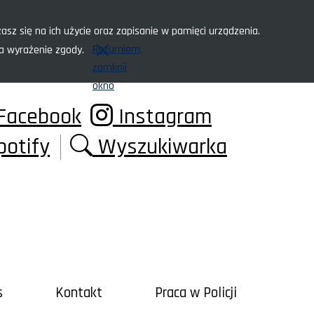
asz się na ich użycie oraz zapisanie w pamięci urządzenia.
Rozumiem,
za wyrażenie zgody.
zamknij
okno
Facebook
Instagram
potify
Wyszukiwarka
s
Kontakt
Praca w Policji