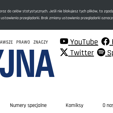
raz do celów statystycznych. Jeśli nie blokujesz tych plików, to zgadz
 ustawienia przeglądarki. Brak zmiany ustawienia przeglądarki oznac
YouTube
Twitter
S
Numery specjalne
Komiksy
O na