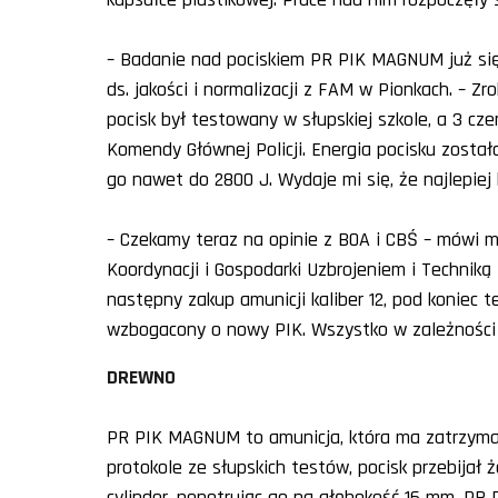
– Badanie nad pociskiem PR PIK MAGNUM już się
ds. jakości i normalizacji z FAM w Pionkach. – Zro
pocisk był testowany w słupskiej szkole, a 3 cz
Komendy Głównej Policji. Energia pocisku zosta
go nawet do 2800 J. Wydaje mi się, że najlepiej 
– Czekamy teraz na opinie z BOA i CBŚ – mówi mł
Koordynacji i Gospodarki Uzbrojeniem i Techniką
następny zakup amunicji kaliber 12, pod koniec 
wzbogacony o nowy PIK. Wszystko w zależności 
DREWNO
PR PIK MAGNUM to amunicja, która ma zatrzym
protokole ze słupskich testów, pocisk przebijał 
cylinder, penetrując go na głębokość 16 mm. PR 