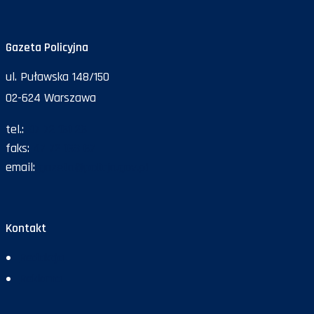
Gazeta Policyjna
ul. Puławska 148/150
02-624 Warszawa
tel.:
47 72 161 26
faks:
47 72 168 67
email:
gazeta@policja.gov.pl
Kontakt
Redakcja
Reklama