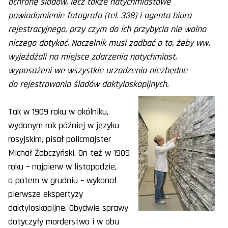
ochronę śladów, lecz także natychmiastowe
powiadomienie fotografa (tel. 338) i agenta biura
rejestracyjnego, przy czym do ich przybycia nie wolno
niczego dotykać. Naczelnik musi zadbać o to, żeby ww.
wyjeżdżali na miejsce zdarzenia natychmiast,
wyposażeni we wszystkie urządzenia niezbędne
do rejestrowania śladów daktyloskopijnych.
Tak w 1909 roku w okólniku,
wydanym rok później w języku
rosyjskim, pisał policmajster
Michał Żabczyński. On też w 1909
roku – najpierw w listopadzie,
a potem w grudniu – wykonał
pierwsze ekspertyzy
daktyloskopijne. Obydwie sprawy
dotyczyły morderstwa i w obu