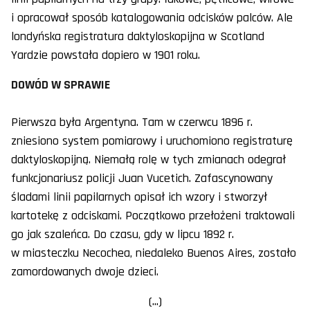
i opracował sposób katalogowania odcisków palców. Ale
londyńska registratura daktyloskopijna w Scotland
Yardzie powstała dopiero w 1901 roku.
DOWÓD W SPRAWIE
Pierwsza była Argentyna. Tam w czerwcu 1896 r.
zniesiono system pomiarowy i uruchomiono registraturę
daktyloskopijną. Niemałą rolę w tych zmianach odegrał
funkcjonariusz policji Juan Vucetich. Zafascynowany
śladami linii papilarnych opisał ich wzory i stworzył
kartotekę z odciskami. Początkowo przełożeni traktowali
go jak szaleńca. Do czasu, gdy w lipcu 1892 r.
w miasteczku Necochea, niedaleko Buenos Aires, zostało
zamordowanych dwoje dzieci.
(...)