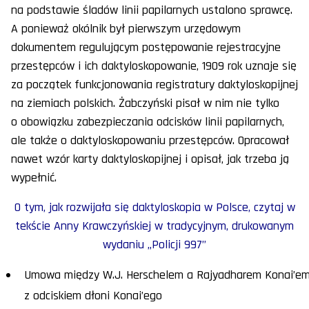
na podstawie śladów linii papilarnych ustalono sprawcę.
A ponieważ okólnik był pierwszym urzędowym
dokumentem regulującym postępowanie rejestracyjne
przestępców i ich daktyloskopowanie, 1909 rok uznaje się
za początek funkcjonowania registratury daktyloskopijnej
na ziemiach polskich. Żabczyński pisał w nim nie tylko
o obowiązku zabezpieczania odcisków linii papilarnych,
ale także o daktyloskopowaniu przestępców. Opracował
nawet wzór karty daktyloskopijnej i opisał, jak trzeba ją
wypełnić.
O tym, jak rozwijała się daktyloskopia w Polsce, czytaj w
tekście Anny Krawczyńskiej w tradycyjnym, drukowanym
wydaniu „Policji 997”
Umowa między W.J. Herschelem a Rajyadharem Konai’e
z odciskiem dłoni Konai’ego