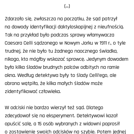
(...)
Zdarzało się, zwłaszcza na początku, że sąd patrzył
na dowody identyfikacji daktyloskopijnej z nieufnością.
Tak na przykład było podczas sprawy włamywacza
Caesara Celli sądzonego w Nowym Jorku w 1911 r., o tyle
trudnej, że nie było tu żadnego naocznego świadka,
nikogo, kto mógłby wskazać sprawcę. Jedynym dowodem
było kilka śladów brudnych palców odbitych na ramie
okna. Według detektywa były to ślady Celli’ego, ale
obrona wątpiła, że kilka małych śladów może
zidentyfikować człowieka.
W odciski nie bardzo wierzył też sąd. Dlatego
zdecydował się na eksperyment. Detektywowi kazał
opuścić salę, a 15 osób wybranych z widowni poprosił
o zostawienie swoich odcisków na szybie. Potem jednej