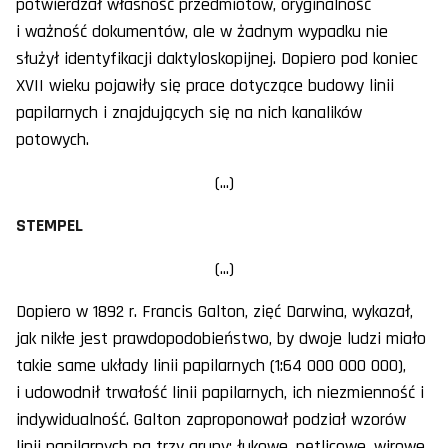
potwierdzał własność przedmiotów, oryginalność
i ważność dokumentów, ale w żadnym wypadku nie
służył identyfikacji daktyloskopijnej. Dopiero pod koniec
XVII wieku pojawiły się prace dotyczące budowy linii
papilarnych i znajdujących się na nich kanalików
potowych.
(...)
STEMPEL
(...)
Dopiero w 1892 r. Francis Galton, zięć Darwina, wykazał,
jak nikłe jest prawdopodobieństwo, by dwoje ludzi miało
takie same układy linii papilarnych (1:64 000 000 000),
i udowodnił trwałość linii papilarnych, ich niezmienność i
indywidualność. Galton zaproponował podział wzorów
linii papilarnych na trzy grupy: łukowe, pętlicowe, wirowe