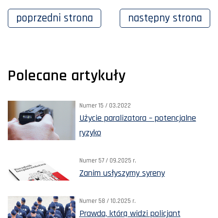
poprzedni
strona
następny
strona
Polecane artykuły
Numer 15 / 03.2022
Użycie paralizatora – potencjalne
ryzyko
Numer 57 / 09.2025 r.
Zanim usłyszymy syreny
Numer 58 / 10.2025 r.
Prawda, którą widzi policjant