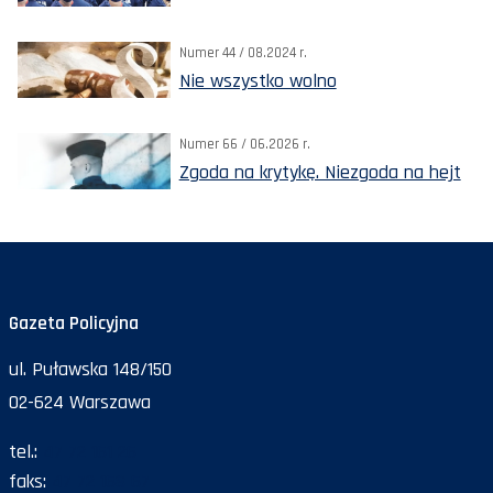
Numer 44 / 08.2024 r.
Nie wszystko wolno
Numer 66 / 06.2026 r.
Zgoda na krytykę. Niezgoda na hejt
Gazeta Policyjna
ul. Puławska 148/150
02-624 Warszawa
tel.:
47 72 161 26
faks:
47 72 168 67