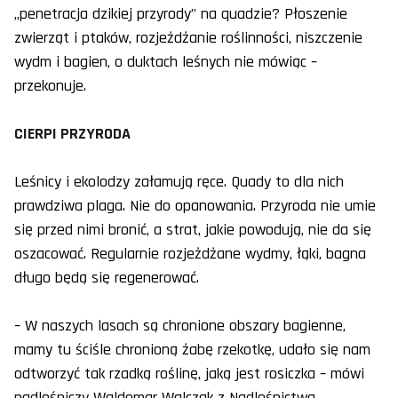
„penetracja dzikiej przyrody” na quadzie? Płoszenie
zwierząt i ptaków, rozjeżdżanie roślinności, niszczenie
wydm i bagien, o duktach leśnych nie mówiąc –
przekonuje.
CIERPI PRZYRODA
Leśnicy i ekolodzy załamują ręce. Quady to dla nich
prawdziwa plaga. Nie do opanowania. Przyroda nie umie
się przed nimi bronić, a strat, jakie powodują, nie da się
oszacować. Regularnie rozjeżdżane wydmy, łąki, bagna
długo będą się regenerować.
– W naszych lasach są chronione obszary bagienne,
mamy tu ściśle chronioną żabę rzekotkę, udało się nam
odtworzyć tak rzadką roślinę, jaką jest rosiczka – mówi
nadleśniczy Waldemar Walczak z Nadleśnictwa