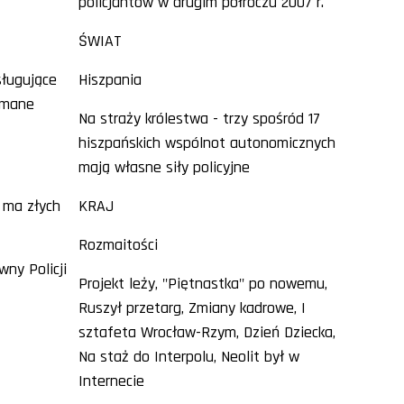
policjantów w drugim półroczu 2007 r.
ŚWIAT
sługujące
Hiszpania
amane
Na straży królestwa - trzy spośród 17
hiszpańskich wspólnot autonomicznych
mają własne siły policyjne
e ma złych
KRAJ
Rozmaitości
ny Policji
Projekt leży, "Piętnastka" po nowemu,
Ruszył przetarg, Zmiany kadrowe, I
sztafeta Wrocław-Rzym, Dzień Dziecka,
Na staż do Interpolu, Neolit był w
Internecie