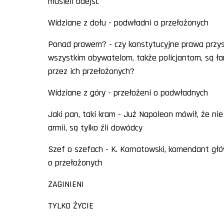
musieli odejść
Widziane z dołu - podwładni o przełożonych
Ponad prawem? - czy konstytucyjne prawa przy
wszystkim obywatelom, także policjantom, są ł
przez ich przełożonych?
Widziane z góry - przełożeni o podwładnych
Jaki pan, taki kram - Już Napoleon mówił, że ni
armii, są tylko źli dowódcy
Szef o szefach - K. Kornatowski, komendant głów
o przełożonych
ZAGINIENI
TYLKO ŻYCIE