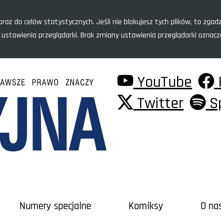
raz do celów statystycznych. Jeśli nie blokujesz tych plików, to zgadz
 ustawienia przeglądarki. Brak zmiany ustawienia przeglądarki oznac
YouTube
Twitter
S
Numery specjalne
Komiksy
O na