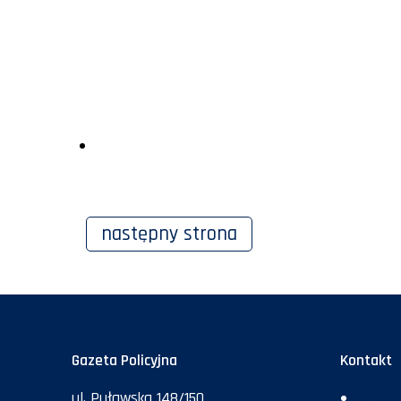
następny
strona
Gazeta Policyjna
Kontakt
ul. Puławska 148/150
Redakc