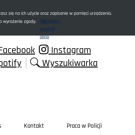
asz się na ich użycie oraz zapisanie w pamięci urządzenia.
Rozumiem,
za wyrażenie zgody.
zamknij
okno
Facebook
Instagram
potify
Wyszukiwarka
s
Kontakt
Praca w Policji