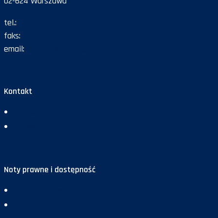
02-624 Warszawa
tel.:
47 72 161 26
faks:
47 72 168 67
email:
gazeta@policja.gov.pl
Kontakt
Redakcja
Reklama
Noty prawne i dostępność
Deklaracja dostępności
Polityka prywatności