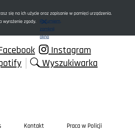
asz się na ich użycie oraz zapisanie w pamięci urządzenia.
Rozumiem,
za wyrażenie zgody.
zamknij
okno
Facebook
Instagram
potify
Wyszukiwarka
s
Kontakt
Praca w Policji