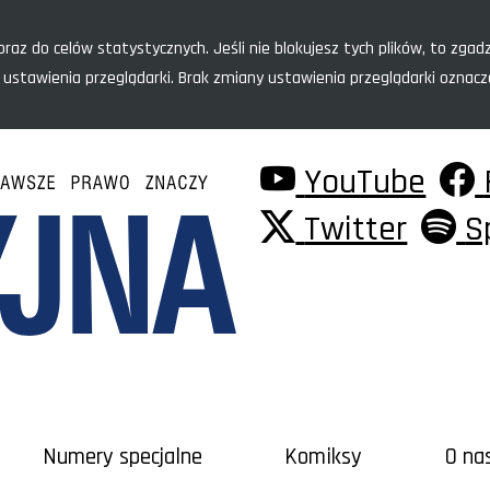
raz do celów statystycznych. Jeśli nie blokujesz tych plików, to zgadz
 ustawienia przeglądarki. Brak zmiany ustawienia przeglądarki oznac
YouTube
Twitter
S
Numery specjalne
Komiksy
O na