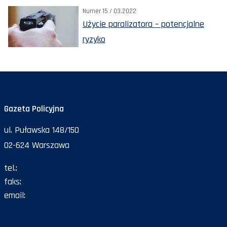
Numer 15 / 03.2022
Użycie paralizatora – potencjalne
ryzyko
Gazeta Policyjna
ul. Puławska 148/150
02-624 Warszawa
tel.:
47 72 161 26
faks:
47 72 168 67
email:
gazeta@policja.gov.pl