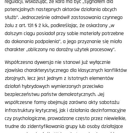
regulacji, wskazując, że kara ma być „sygnałem dla
potencjalnych następnych aktorów działania obcych
służb”. Jednocześnie odmówił zastosowania czynnego
żalu z art. 131 § 2 k.k., podkreślając, że oskarżony „w
dalszym ciągu posiadał przy sobie materiały potrzebne
do dokonania podpalenia”, a jego przyznanie się miało
charakter „obliczony na doraźny użytek procesowy”.
Współczesna dywersja nie stanowi już wyłącznie
zjawiska charakterystycznego dla klasycznych konfliktów
zbrojnych, lecz jest jednym z istotnych elementów
działań hybrydowych wymierzonych przeciwko
bezpieczeństwu państw demokratycznych. Jej
współczesne formy obejmują zarówno akty sabotażu
infrastruktury krytycznej, jak i działania dezinformacyjne
czy psychologiczne, prowadzone często przez niewielkie,
trudne do zidentyfikowania grupy lub osoby działające