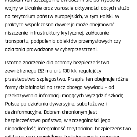
wojny w Ukrainie oraz wzroście aktywności obcych służb
na terytorium państw europejskich, w tym Polski. W
praktyce współczesna dywersja może obejmować
niszczenie infrastruktury krytycznej, zakłócanie
transportu, podpalenia obiektów przemysłowych czy
działania prowadzone w cyberprzestrzeni.
Istotne znaczenie dla ochrony bezpieczeństwa
zewnętrznego
RP
ma art. 130 k.k. regulujący
przestępstwo szpiegostwa. Przepis ten obejmuje różne
formy działalności na rzecz obcego wywiadu – od
przekazywania informacji mogących wyrządzić szkodę
Polsce po działania dywersyjne, sabotażowe i
dezinformacyjne. Dobrem chronionym jest
bezpieczeństwo państwa, w szczególności jego
niepodległość, integralność terytorialna, bezpieczeństwo
militarne oraz prawidłowe funkcjonowanie organów