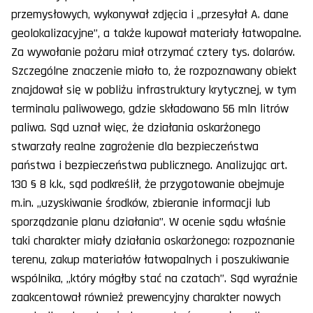
przemysłowych, wykonywał zdjęcia i „przesyłał A. dane
geolokalizacyjne”, a także kupował materiały łatwopalne.
Za wywołanie pożaru miał otrzymać cztery tys. dolarów.
Szczególne znaczenie miało to, że rozpoznawany obiekt
znajdował się w pobliżu infrastruktury krytycznej, w tym
terminalu paliwowego, gdzie składowano 56 mln litrów
paliwa. Sąd uznał więc, że działania oskarżonego
stwarzały realne zagrożenie dla bezpieczeństwa
państwa i bezpieczeństwa publicznego. Analizując art.
130 § 8 k.k., sąd podkreślił, że przygotowanie obejmuje
m.in. „uzyskiwanie środków, zbieranie informacji lub
sporządzanie planu działania”. W ocenie sądu właśnie
taki charakter miały działania oskarżonego: rozpoznanie
terenu, zakup materiałów łatwopalnych i poszukiwanie
wspólnika, „który mógłby stać na czatach”. Sąd wyraźnie
zaakcentował również prewencyjny charakter nowych