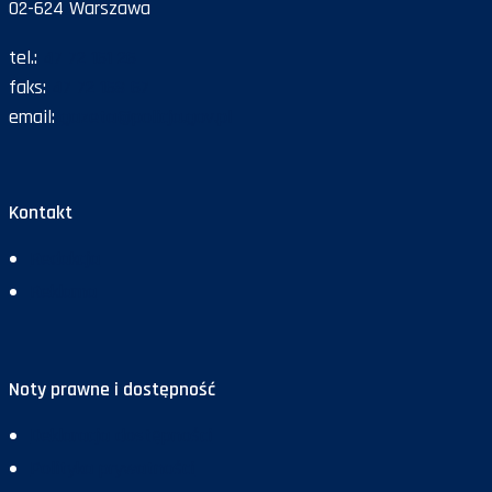
02-624 Warszawa
tel.:
47 72 161 26
faks:
47 72 168 67
email:
gazeta@policja.gov.pl
Kontakt
Redakcja
Reklama
Noty prawne i dostępność
Deklaracja dostępności
Polityka prywatności