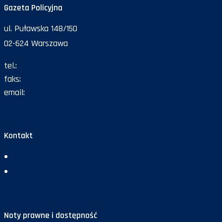
Gazeta Policyjna
ul. Puławska 148/150
02-624 Warszawa
tel.:
47 72 161 26
faks:
47 72 168 67
email:
gazeta@policja.gov.pl
Kontakt
Redakcja
Reklama
Noty prawne i dostępność