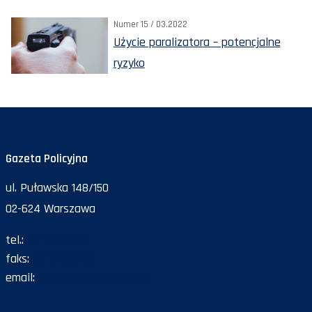
Numer 15 / 03.2022
Użycie paralizatora – potencjalne
ryzyko
Gazeta Policyjna
ul. Puławska 148/150
02-624 Warszawa
tel.:
47 72 161 26
faks:
47 72 168 67
email:
gazeta@policja.gov.pl