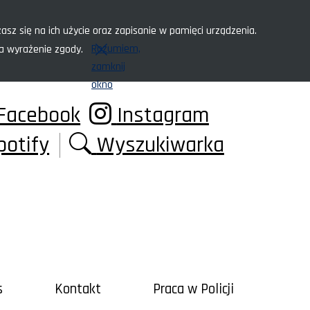
asz się na ich użycie oraz zapisanie w pamięci urządzenia.
Rozumiem,
za wyrażenie zgody.
zamknij
okno
Facebook
Instagram
potify
Wyszukiwarka
s
Kontakt
Praca w Policji