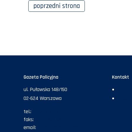
poprzedni
strona
Gazeta Policyjna
Kontakt
ul. Puławska 148/150
Redakc
02-624 Warszawa
Rekla
tel.:
47 72 161 26
faks:
47 72 168 67
email:
gazeta@policja.gov.pl