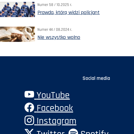
Numer 58 / 10.2025 r.
Prawda, którą widzi policjant
Numer 44 / 08.2024 r.
Nie wszystko wolno
Social media
YouTube
Facebook
Instagram