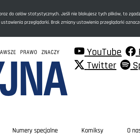
raz do celów statystycznych. Jeśli nie blokujesz tych plików, to zgadz
 ustawienia przeglądarki. Brak zmiany ustawienia przeglądarki oznac
YouTube
Twitter
S
Numery specjalne
Komiksy
O na