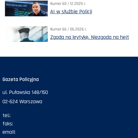
Numer 60 / 12.2025 r.
AI w służbie Policji
Numer 66 / 06.2026 r.
Zgoda na krytykę. Niezgoda na hejt
Gazeta Policyjna
ul. Puławska 148/150
02-624 Warszawa
tel.:
47 72 161 26
faks:
47 72 168 67
email:
gazeta@policja.gov.pl