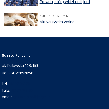
Prawda, którą widzi policjant
Numer 44 / 08.2024 r.
Nie wszystko wolno
Gazeta Policyjna
ul. Puławska 148/150
02-624 Warszawa
tel.:
47 72 161 26
faks:
47 72 168 67
email:
gazeta@policja.gov.pl