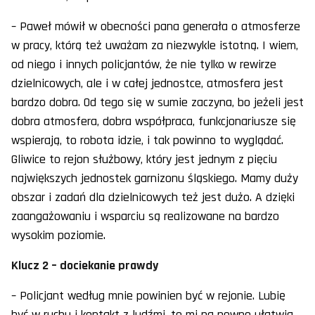
– Paweł mówił w obecności pana generała o atmosferze
w pracy, którą też uważam za niezwykle istotną. I wiem,
od niego i innych policjantów, że nie tylko w rewirze
dzielnicowych, ale i w całej jednostce, atmosfera jest
bardzo dobra. Od tego się w sumie zaczyna, bo jeżeli jest
dobra atmosfera, dobra współpraca, funkcjonariusze się
wspierają, to robota idzie, i tak powinno to wyglądać.
Gliwice to rejon służbowy, który jest jednym z pięciu
największych jednostek garnizonu śląskiego. Mamy duży
obszar i zadań dla dzielnicowych też jest dużo. A dzięki
zaangażowaniu i wsparciu są realizowane na bardzo
wysokim poziomie.
Klucz 2 – dociekanie prawdy
– Policjant według mnie powinien być w rejonie. Lubię
być w ruchu i kontakt z ludźmi, to mi na pewno ułatwia