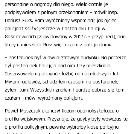
personalne o nagrody dla niego. Wielokrotnie je
podpisywałem z pełnym przekonaniem – mówił insp.
Dariusz Fuks. Sam wyróżniony wspominał, jak ojciec
policjant służył jeszcze w Posterunku Policji w
Sośnicowicach [zlikwidowany w 2012 r. – przyp. red.], nad
którym mieszkali. Rósł więc razem z policjantami.
– Posterunek był w dwupiętrowym budynku. Na parterze
był posterunek Policji, a nad nim trzy mieszkania.
Obserwowałem policyjną służbę od najmłodszych lat.
Myłem radiowóz, schodziłem czasem na posterunek,
żyłem tam. Wszystkich znałem i bardzo dobrze się tam
czułem – mówi wyróżniony policjant.
Paweł Maszczak ukończył liceum ogólnokształcące o
profilu wojskowym. Przyznaje, że gdyby były wówczas te
o profilu policyjnym, pewnie wybrałby klasę policyjną,