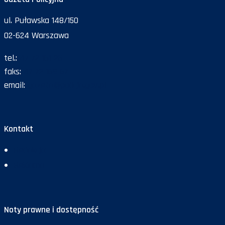
ul. Puławska 148/150
02-624 Warszawa
tel.:
47 72 161 26
faks:
47 72 168 67
email:
gazeta@policja.gov.pl
Kontakt
Redakcja
Reklama
Noty prawne i dostępność