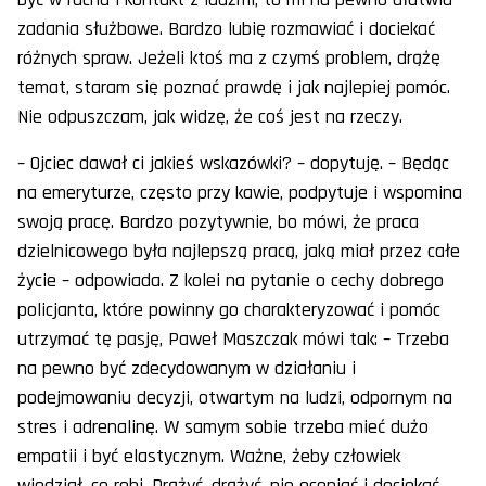
zadania służbowe. Bardzo lubię rozmawiać i dociekać
różnych spraw. Jeżeli ktoś ma z czymś problem, drążę
temat, staram się poznać prawdę i jak najlepiej pomóc.
Nie odpuszczam, jak widzę, że coś jest na rzeczy.
– Ojciec dawał ci jakieś wskazówki? – dopytuję. – Będąc
na emeryturze, często przy kawie, podpytuje i wspomina
swoją pracę. Bardzo pozytywnie, bo mówi, że praca
dzielnicowego była najlepszą pracą, jaką miał przez całe
życie – odpowiada. Z kolei na pytanie o cechy dobrego
policjanta, które powinny go charakteryzować i pomóc
utrzymać tę pasję, Paweł Maszczak mówi tak: – Trzeba
na pewno być zdecydowanym w działaniu i
podejmowaniu decyzji, otwartym na ludzi, odpornym na
stres i adrenalinę. W samym sobie trzeba mieć dużo
empatii i być elastycznym. Ważne, żeby człowiek
wiedział, co robi. Drążyć, drążyć, nie oceniać i dociekać