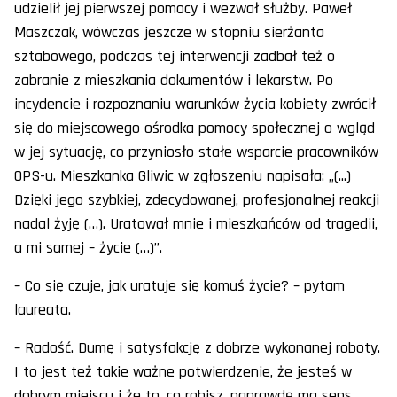
udzielił jej pierwszej pomocy i wezwał służby. Paweł
Maszczak, wówczas jeszcze w stopniu sierżanta
sztabowego, podczas tej interwencji zadbał też o
zabranie z mieszkania dokumentów i lekarstw. Po
incydencie i rozpoznaniu warunków życia kobiety zwrócił
się do miejscowego ośrodka pomocy społecznej o wgląd
w jej sytuację, co przyniosło stałe wsparcie pracowników
OPS-u. Mieszkanka Gliwic w zgłoszeniu napisała: „(...)
Dzięki jego szybkiej, zdecydowanej, profesjonalnej reakcji
nadal żyję (…). Uratował mnie i mieszkańców od tragedii,
a mi samej – życie (…)”.
– Co się czuje, jak uratuje się komuś życie? – pytam
laureata.
– Radość. Dumę i satysfakcję z dobrze wykonanej roboty.
I to jest też takie ważne potwierdzenie, że jesteś w
dobrym miejscu i że to, co robisz, naprawdę ma sens.