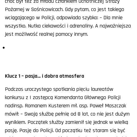
choć był też za młodu członkiem Ochotniczej Straży
Pożarnej w Sośnicowicach. Gdy pytam, co jest takiego
wciągającego w Policji, odpowiada szybko: – Dla mnie
wszystko. Nutka ciekawości i adrenaliny. A najważniejsza
jest możliwość realnej pomocy innym.
Klucz 1 – pasja… i dobra atmosfera
Podczas uroczystego spotkania pięciu laureatów
konkursu z I zastępcą Komendanta Głównego Policji
nadinsp. Romanem Kusterem mł. asp. Paweł Maszczak
mówił: – Swoją służbę pełnię od 8 lat, co nie jest dużym
wynikiem. Początek służby zamienił się jednak w wielką
pasję. Pasję do Policji. Od początku też staram się być