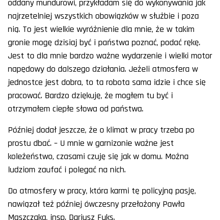
oddany mundurowi, przykładam się do wykonywania jak
najrzetelniej wszystkich obowiązków w służbie i poza
nią. To jest wielkie wyróżnienie dla mnie, że w takim
gronie mogę dzisiaj być i państwa poznać, podać rękę.
Jest to dla mnie bardzo ważne wydarzenie i wielki motor
napędowy do dalszego działania. Jeżeli atmosfera w
jednostce jest dobra, to ta robota sama idzie i chce się
pracować. Bardzo dziękuję, że mogłem tu być i
otrzymałem ciepłe słowa od państwa.
Później dodał jeszcze, że o klimat w pracy trzeba po
prostu dbać. – U mnie w garnizonie ważne jest
koleżeństwo, czasami czuję się jak w domu. Można
ludziom zaufać i polegać na nich.
Do atmosfery w pracy, która karmi tę policyjną pasję,
nawiązał też później ówczesny przełożony Pawła
Maszczaka, insp. Dariusz Fuks.