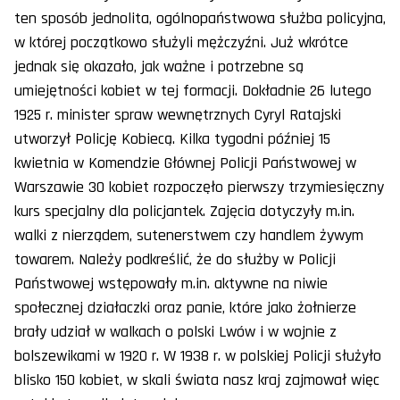
ten sposób jednolita, ogólnopaństwowa służba policyjna,
w której początkowo służyli mężczyźni. Już wkrótce
jednak się okazało, jak ważne i potrzebne są
umiejętności kobiet w tej formacji. Dokładnie 26 lutego
1925 r. minister spraw wewnętrznych Cyryl Ratajski
utworzył Policję Kobiecą. Kilka tygodni później 15
kwietnia w Komendzie Głównej Policji Państwowej w
Warszawie 30 kobiet rozpoczęło pierwszy trzymiesięczny
kurs specjalny dla policjantek. Zajęcia dotyczyły m.in.
walki z nierządem, sutenerstwem czy handlem żywym
towarem. Należy podkreślić, że do służby w Policji
Państwowej wstępowały m.in. aktywne na niwie
społecznej działaczki oraz panie, które jako żołnierze
brały udział w walkach o polski Lwów i w wojnie z
bolszewikami w 1920 r. W 1938 r. w polskiej Policji służyło
blisko 150 kobiet, w skali świata nasz kraj zajmował więc