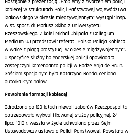
Następnie z prezentacją „Problemy z tworzeniem policji
kobiecej w strukturach Policji Państwowej województwa
krakowskiego w okresie międzywojennym” wystąpił insp.
w st. spocz. dr Mariusz Skiba z Uniwersytetu
Rzeszowskiego. Z kolei Michał Chlipała z Collegium
Medicum UJ przedstawił referat „Polska Policja Kobieca
w walce z plagą prostytucji w okresie międzywojennym”.
O specyfice służby holenderskiej policji opowiadała
zastępczyni komendanta policji w Hadze Anja de Bruin.
Gościem specjalnym była Katarzyna Bonda, ceniona
autorka kryminałów.
Powołanie formacji kobiecej
Odrodzona po 123 latach niewoli zaborów Rzeczpospolita
potrzebowała wykwalifikowanej służby policyjnej. 24
lipca 1919 r. weszła w życie uchwalona przez Sejm
Ustawodawczy ustawa o Policji Państwowej. Powstała w