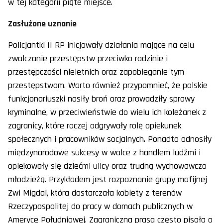
w tej kategorii piąte miejsce.
Zasłużone uznanie
Policjantki II RP inicjowały działania mające na celu
zwalczanie przestępstw przeciwko rodzinie i
przestępczości nieletnich oraz zapobieganie tym
przestępstwom. Warto również przypomnieć, że polskie
funkcjonariuszki nosiły broń oraz prowadziły sprawy
kryminalne, w przeciwieństwie do wielu ich koleżanek z
zagranicy, które raczej odgrywały rolę opiekunek
społecznych i pracowników socjalnych. Ponadto odnosiły
międzynarodowe sukcesy w walce z handlem ludźmi i
opiekowały się dziećmi ulicy oraz trudną wychowawczo
młodzieżą. Przykładem jest rozpoznanie grupy mafijnej
Zwi Migdal, która dostarczała kobiety z terenów
Rzeczypospolitej do pracy w domach publicznych w
Ameryce Południowej. Zagraniczna prasa często pisała o