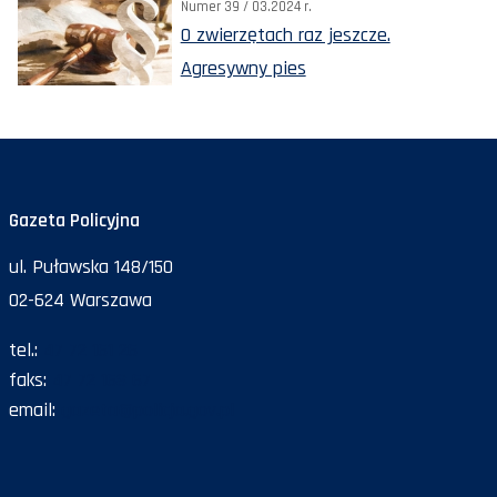
Numer 39 / 03.2024 r.
O zwierzętach raz jeszcze.
Agresywny pies
Gazeta Policyjna
ul. Puławska 148/150
02-624 Warszawa
tel.:
47 72 161 26
faks:
47 72 168 67
email:
gazeta@policja.gov.pl