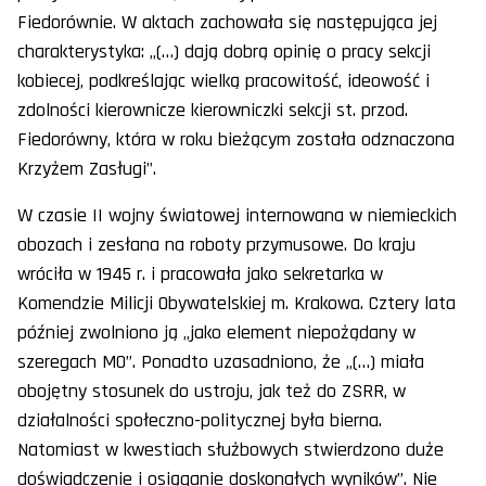
Fiedorównie. W aktach zachowała się następująca jej
charakterystyka: „(…) dają dobrą opinię o pracy sekcji
kobiecej, podkreślając wielką pracowitość, ideowość i
zdolności kierownicze kierowniczki sekcji st. przod.
Fiedorówny, która w roku bieżącym została odznaczona
Krzyżem Zasługi”.
W czasie II wojny światowej internowana w niemieckich
obozach i zesłana na roboty przymusowe. Do kraju
wróciła w 1945 r. i pracowała jako sekretarka w
Komendzie Milicji Obywatelskiej m. Krakowa. Cztery lata
później zwolniono ją „jako element niepożądany w
szeregach MO”. Ponadto uzasadniono, że „(…) miała
obojętny stosunek do ustroju, jak też do ZSRR, w
działalności społeczno-politycznej była bierna.
Natomiast w kwestiach służbowych stwierdzono duże
doświadczenie i osiąganie doskonałych wyników”. Nie