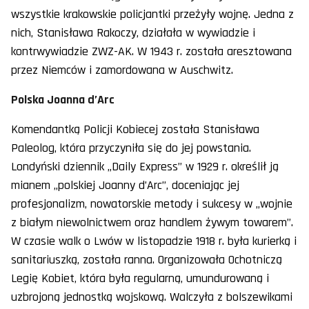
wszystkie krakowskie policjantki przeżyły wojnę. Jedna z
nich, Stanisława Rakoczy, działała w wywiadzie i
kontrwywiadzie ZWZ-AK. W 1943 r. została aresztowana
przez Niemców i zamordowana w Auschwitz.
Polska Joanna d’Arc
Komendantką Policji Kobiecej została Stanisława
Paleolog, która przyczyniła się do jej powstania.
Londyński dziennik „Daily Express” w 1929 r. określił ją
mianem „polskiej Joanny d’Arc”, doceniając jej
profesjonalizm, nowatorskie metody i sukcesy w „wojnie
z białym niewolnictwem oraz handlem żywym towarem”.
W czasie walk o Lwów w listopadzie 1918 r. była kurierką i
sanitariuszką, została ranna. Organizowała Ochotniczą
Legię Kobiet, która była regularną, umundurowaną i
uzbrojoną jednostką wojskową. Walczyła z bolszewikami