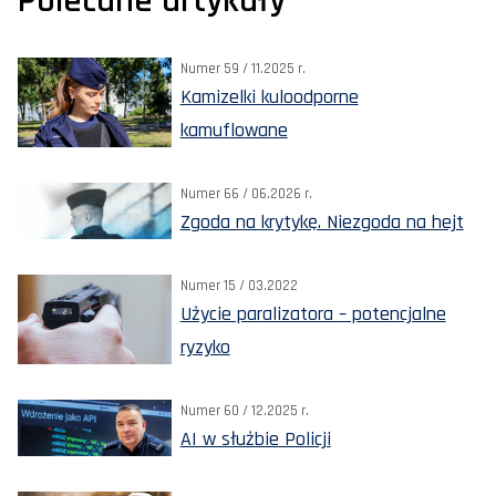
Polecane artykuły
Numer 59 / 11.2025 r.
Kamizelki kuloodporne
kamuflowane
Numer 66 / 06.2026 r.
Zgoda na krytykę. Niezgoda na hejt
Numer 15 / 03.2022
Użycie paralizatora – potencjalne
ryzyko
Numer 60 / 12.2025 r.
AI w służbie Policji