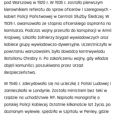
pod Warszawą w 1920 r. W 1935 r. została pierwszym
kierownikiem referatu do spraw oficerów i szeregowych –
kobiet Policji Państwowej w Centrali Służby Śledczej. W
1939 r. awansowała ze stopnia oficerskiego aspiranta na
komisarza. Podczas wojny przeszła do konspiracji w Armii
Krajowej, szkoliła żołnierzy brygad wywiadowczych oraz
kobiece grupy wywiadowczo-dywersyjne. Uczestniczyła w
powstaniu warszawskim, była dowódcą kontrwywiadu
Batalionu Chrobry II. Po zakończeniu wojny, gdy władzę
objęli komuniści, poszukiwana przez Urząd
Bezpieczeństwa.
W 1946 r. zdecydowała się na ucieczkę z Polski Ludowej i
zamieszkała w Londynie. Została ministrem bez teki w
rządzie na uchodźstwie RP. Napisała monografię o
polskiej Policji Kobiecej. Ostatnie kilkanaście lat życia, po
doznanym wylewie, spędziła w szpitalu w Penley, gdzie