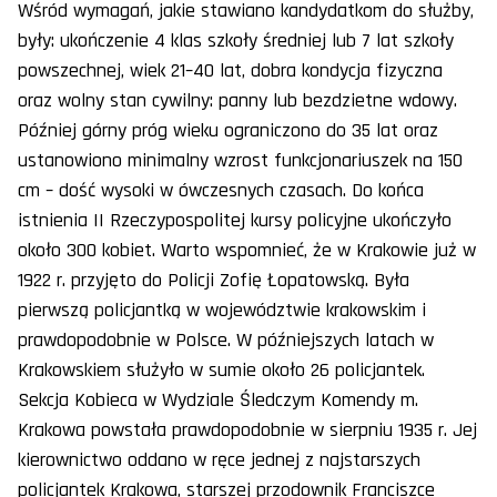
Wśród wymagań, jakie stawiano kandydatkom do służby,
były: ukończenie 4 klas szkoły średniej lub 7 lat szkoły
powszechnej, wiek 21–40 lat, dobra kondycja fizyczna
oraz wolny stan cywilny: panny lub bezdzietne wdowy.
Później górny próg wieku ograniczono do 35 lat oraz
ustanowiono minimalny wzrost funkcjonariuszek na 150
cm – dość wysoki w ówczesnych czasach. Do końca
istnienia II Rzeczypospolitej kursy policyjne ukończyło
około 300 kobiet. Warto wspomnieć, że w Krakowie już w
1922 r. przyjęto do Policji Zofię Łopatowską. Była
pierwszą policjantką w województwie krakowskim i
prawdopodobnie w Polsce. W późniejszych latach w
Krakowskiem służyło w sumie około 26 policjantek.
Sekcja Kobieca w Wydziale Śledczym Komendy m.
Krakowa powstała prawdopodobnie w sierpniu 1935 r. Jej
kierownictwo oddano w ręce jednej z najstarszych
policjantek Krakowa, starszej przodownik Franciszce