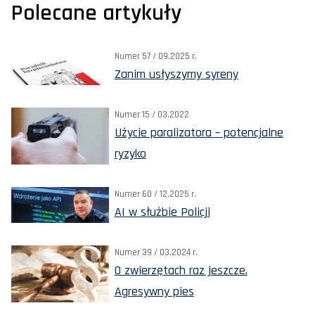
Polecane artykuły
Numer 57 / 09.2025 r.
Zanim usłyszymy syreny
Numer 15 / 03.2022
Użycie paralizatora – potencjalne
ryzyko
Numer 60 / 12.2025 r.
AI w służbie Policji
Numer 39 / 03.2024 r.
O zwierzętach raz jeszcze.
Agresywny pies