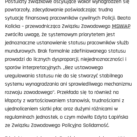
Postulaty związkowe oscylujące wokół wynagrodzeń się
powtarzały, zdecydowanie poświadczając trudną
sytuację finansową pracowników cywilnych Policji. Beata
Kalicka – przewodnicząca Związku Zawodowego
MSWiAP
zwróciła uwagę, że systemowym priorytetem jest
jednoznaczne ustanowienie statusu pracowników służb
mundurowych. Brak formalnie zdefiniowanego statusu
prowadzi do licznych dysproporcji, niejednoznaczności i
sporów interpretacyjnych. „Bez ustawowego
uregulowania statusu nie da się stworzyć stabilnego
systemu wynagradzania ani sprawiedliwego mechanizmu
rozwoju zawodowego”. Przekłada się to również na
kłopoty z wartościowaniem stanowisk, trudnościami z
ujednoliceniem siatki płac oraz dużymi różnicami w
regulaminach jednostek, o czym mówiła Edyta Łapińska
ze Związku Zawodowego Policyjna Solidarność.