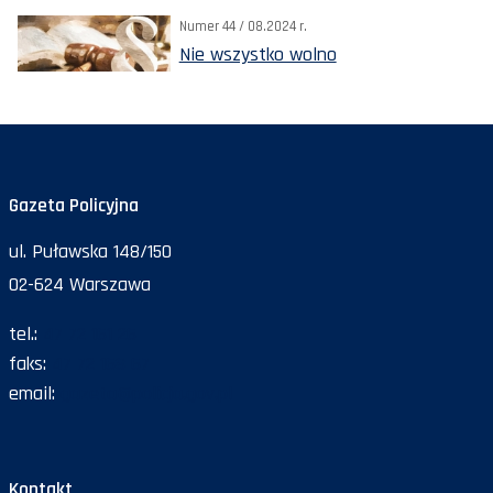
Numer 44 / 08.2024 r.
Nie wszystko wolno
Gazeta Policyjna
ul. Puławska 148/150
02-624 Warszawa
tel.:
47 72 161 26
faks:
47 72 168 67
email:
gazeta@policja.gov.pl
Kontakt