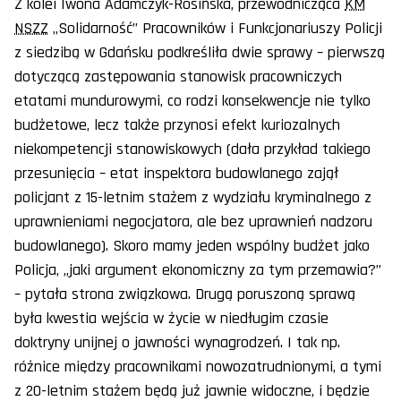
Z kolei Iwona Adamczyk-Rosińska, przewodnicząca
KM
NSZZ
„Solidarność” Pracowników i Funkcjonariuszy Policji
z siedzibą w Gdańsku podkreśliła dwie sprawy – pierwszą
dotyczącą zastępowania stanowisk pracowniczych
etatami mundurowymi, co rodzi konsekwencje nie tylko
budżetowe, lecz także przynosi efekt kuriozalnych
niekompetencji stanowiskowych (dała przykład takiego
przesunięcia – etat inspektora budowlanego zajął
policjant z 15-letnim stażem z wydziału kryminalnego z
uprawnieniami negocjatora, ale bez uprawnień nadzoru
budowlanego). Skoro mamy jeden wspólny budżet jako
Policja, „jaki argument ekonomiczny za tym przemawia?”
– pytała strona związkowa. Drugą poruszoną sprawą
była kwestia wejścia w życie w niedługim czasie
doktryny unijnej o jawności wynagrodzeń. I tak np.
różnice między pracownikami nowozatrudnionymi, a tymi
z 20-letnim stażem będą już jawnie widoczne, i będzie