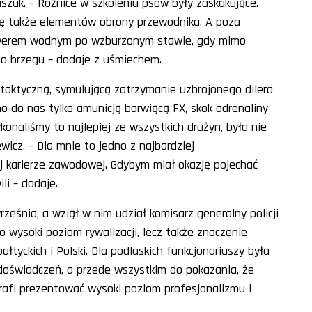
szuk. – Różnice w szkoleniu psów były zaskakujące.
 się także elementów obrony przewodnika. A poza
 rowerem wodnym po wzburzonym stawie, gdy mimo
o brzegu – dodaje z uśmiechem.
taktyczną, symulującą zatrzymanie uzbrojonego dilera
o do nas tylko amunicją barwiącą FX, skok adrenaliny
konaliśmy to najlepiej ze wszystkich drużyn, była nie
icz. – Dla mnie to jedno z najbardziej
 karierze zawodowej. Gdybym miał okazję pojechać
li – dodaje.
eśnia, a wziął w nim udział komisarz generalny policji
ko wysoki poziom rywalizacji, lecz także znaczenie
tyckich i Polski. Dla podlaskich funkcjonariuszy była
doświadczeń, a przede wszystkim do pokazania, że
otrafi prezentować wysoki poziom profesjonalizmu i