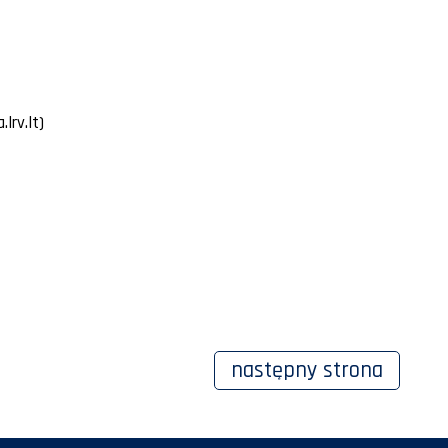
lrv.lt)
następny
strona