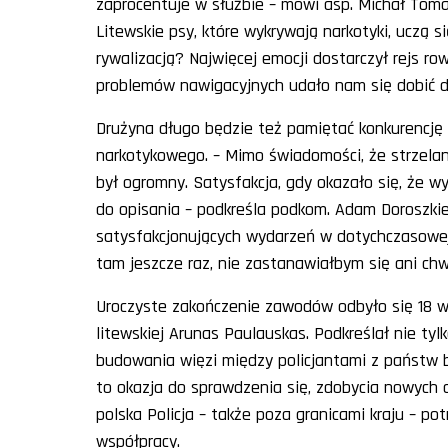
zaprocentuje w służbie – mówi asp. Michał Toma
Litewskie psy, które wykrywają narkotyki, uczą
rywalizacją? Najwięcej emocji dostarczył rejs
problemów nawigacyjnych udało nam się dobić d
Drużyna długo będzie też pamiętać konkurencję 
narkotykowego. – Mimo świadomości, że strzelan
był ogromny. Satysfakcja, gdy okazało się, że wy
do opisania – podkreśla podkom. Adam Doroszkiew
satysfakcjonujących wydarzeń w dotychczasowej
tam jeszcze raz, nie zastanawiałbym się ani chwi
Uroczyste zakończenie zawodów odbyło się 18 wrz
litewskiej Arunas Paulauskas. Podkreślał nie tyl
budowania więzi między policjantami z państw bał
to okazja do sprawdzenia się, zdobycia nowych 
polska Policja – także poza granicami kraju – p
współpracy.