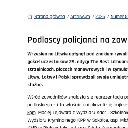
Strona główna
Archiwum
2025
Numer 58
Podlascy policjanci na za
Wrzesień na Litwie upłynął pod znakiem rywaliz
gościł uczestników 29. edycji The Best Lithuan
strzelnicach, placach manewrowych i w symulowa
Litwy, Łotwy i Polski sprawdzali swoje umieję
służbę.
Wśród zawodników znalazła się reprezentacja pol
podlaskiego – i to właśnie oni okazali się najlep
kom
. Maciej Lejdward z Wydziału Kadr i Szkolen
Wydziału Kryminalnego
KPP
w Sokółce,
asp
. Mi
KMP w Białymstoku, mł. asp. Edyta Krauczelunas 