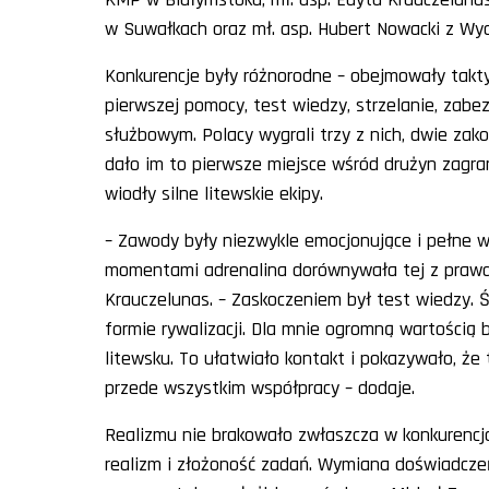
w Suwałkach oraz mł. asp. Hubert Nowacki z Wy
Konkurencje były różnorodne – obejmowały takt
pierwszej pomocy, test wiedzy, strzelanie, zabe
służbowym. Polacy wygrali trzy z nich, dwie zak
dało im to pierwsze miejsce wśród drużyn zagrani
wiodły silne litewskie ekipy.
– Zawody były niezwykle emocjonujące i pełne w
momentami adrenalina dorównywała tej z prawdz
Krauczelunas. – Zaskoczeniem był test wiedzy. Ś
formie rywalizacji. Dla mnie ogromną wartością
litewsku. To ułatwiało kontakt i pokazywało, że
przede wszystkim współpracy – dodaje.
Realizmu nie brakowało zwłaszcza w konkurencja
realizm i złożoność zadań. Wymiana doświadczeń