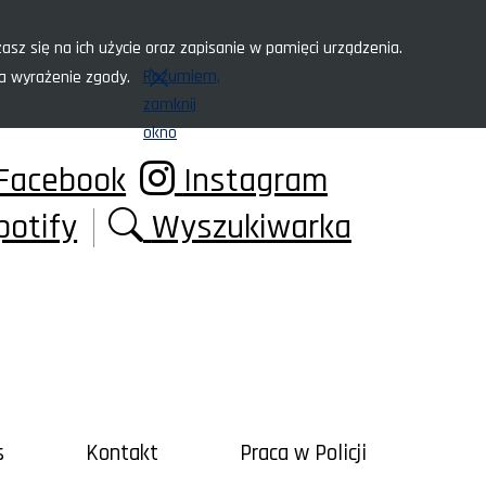
asz się na ich użycie oraz zapisanie w pamięci urządzenia.
Rozumiem,
za wyrażenie zgody.
zamknij
okno
Facebook
Instagram
potify
Wyszukiwarka
s
Kontakt
Praca w Policji