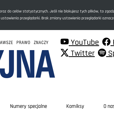
raz do celów statystycznych. Jeśli nie blokujesz tych plików, to zgadz
 ustawienia przeglądarki. Brak zmiany ustawienia przeglądarki oznac
YouTube
Twitter
S
Numery specjalne
Komiksy
O na