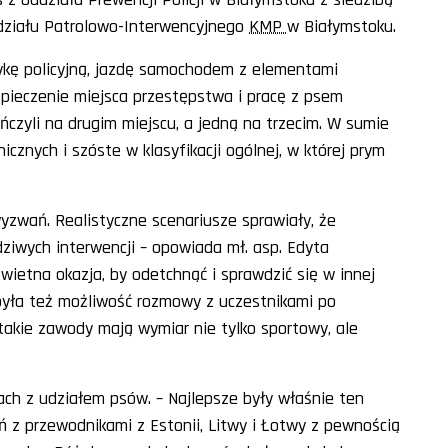
działu Patrolowo-Interwencyjnego
KMP
w Białymstoku.
ykę policyjną, jazdę samochodem z elementami
zpieczenie miejsca przestępstwa i pracę z psem
ończyli na drugim miejscu, a jedną na trzecim. W sumie
cznych i szóste w klasyfikacji ogólnej, w której prym
yzwań. Realistyczne scenariusze sprawiały, że
iwych interwencji – opowiada mł. asp. Edyta
wietna okazja, by odetchnąć i sprawdzić się w innej
 była też możliwość rozmowy z uczestnikami po
 takie zawody mają wymiar nie tylko sportowy, ale
ch z udziałem psów. – Najlepsze były właśnie ten
 z przewodnikami z Estonii, Litwy i Łotwy z pewnością