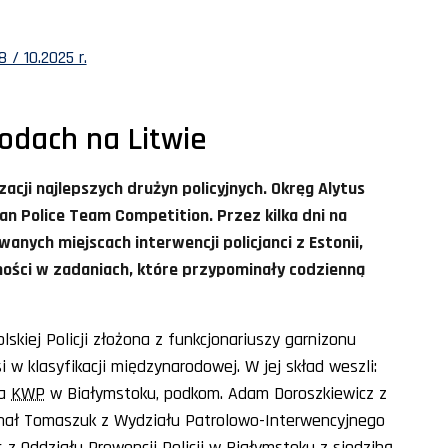
 / 10.2025 r.
wodach na Litwie
acji najlepszych drużyn policyjnych. Okręg Alytus
ian Police Team Competition. Przez kilka dni na
nych miejscach interwencji policjanci z Estonii,
tności w zadaniach, które przypominały codzienną
skiej Policji złożona z funkcjonariuszy garnizonu
si w klasyfikacji międzynarodowej. W jej skład weszli:
ia
KWP
w Białymstoku, podkom. Adam Doroszkiewicz z
chał Tomaszuk z Wydziału Patrolowo-Interwencyjnego
z Oddziału Prewencji Policji w Białymstoku z siedzibą