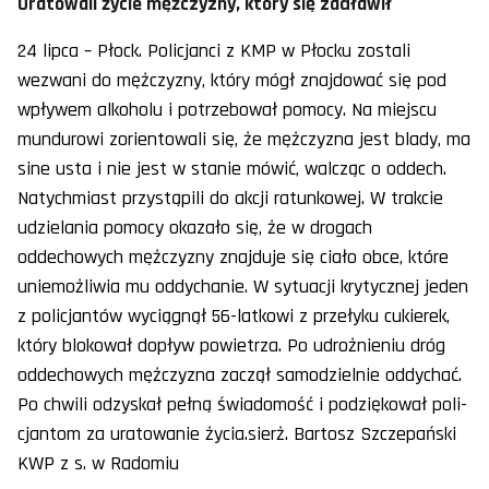
Uratowali życie mężczyzny, który się zadławił
24 lipca – Płock. Policjanci z KMP w Płocku zostali
wezwani do mężczyzny, który mógł znajdować się pod
wpływem alkoholu i potrzebował pomocy. Na miejscu
mundurowi zorientowali się, że mężczyzna jest blady, ma
sine usta i nie jest w stanie mówić, walcząc o oddech.
Natychmiast przystąpili do akcji ratunkowej. W trakcie
udzielania pomocy okazało się, że w drogach
oddechowych mężczyzny znajduje się ciało obce, które
uniemożliwia mu oddychanie. W sytuacji krytycznej jeden
z policjantów wyciągnął 56-latkowi z przełyku cukierek,
który blokował dopływ powietrza. Po udrożnieniu dróg
oddechowych mężczyzna zaczął samodzielnie oddychać.
Po chwili odzyskał pełną świadomość i podziękował poli-
cjantom za uratowanie życia.sierż. Bartosz Szczepański
KWP z s. w Radomiu