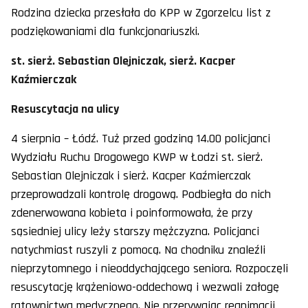
Rodzina dziecka przesłała do KPP w Zgorzelcu list z
podziękowaniami dla funkcjonariuszki.
st. sierż. Sebastian Olejniczak, sierż. Kacper
Kaźmierczak
Resuscytacja na ulicy
4 sierpnia – Łódź. Tuż przed godziną 14.00 policjanci
Wydziału Ruchu Drogowego KWP w Łodzi st. sierż.
Sebastian Olejniczak i sierż. Kacper Kaźmierczak
przeprowadzali kontrolę drogową. Podbiegła do nich
zdenerwowana kobieta i poinformowała, że przy
sąsiedniej ulicy leży starszy mężczyzna. Policjanci
natychmiast ruszyli z pomocą. Na chodniku znaleźli
nieprzytomnego i nieoddychającego seniora. Rozpoczęli
resuscytację krążeniowo-oddechową i wezwali załogę
ratownictwa medycznego. Nie przerywając reanimacji,