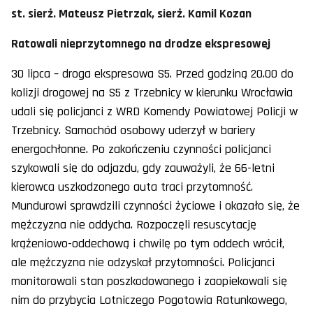
st. sierż. Mateusz Pietrzak, sierż. Kamil Kozan
Ratowali nieprzytomnego na drodze ekspresowej
30 lipca – droga ekspresowa S5. Przed godziną 20.00 do
kolizji drogowej na S5 z Trzebnicy w kierunku Wrocławia
udali się policjanci z WRD Komendy Powiatowej Policji w
Trzebnicy. Samochód osobowy uderzył w bariery
energochłonne. Po zakończeniu czynności policjanci
szykowali się do odjazdu, gdy zauważyli, że 66-letni
kierowca uszkodzonego auta traci przytomność.
Mundurowi sprawdzili czynności życiowe i okazało się, że
mężczyzna nie oddycha. Rozpoczęli resuscytację
krążeniowo-oddechową i chwilę po tym oddech wrócił,
ale mężczyzna nie odzyskał przytomności. Policjanci
monitorowali stan poszkodowanego i zaopiekowali się
nim do przybycia Lotniczego Pogotowia Ratunkowego,