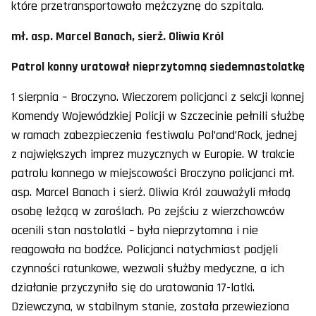
które przetransportowało mężczyznę do szpitala.
mł. asp. Marcel Banach, sierż. Oliwia Król
Patrol konny uratował nieprzytomną siedemnastolatkę
1 sierpnia – Broczyno. Wieczorem policjanci z sekcji konnej
Komendy Wojewódzkiej Policji w Szczecinie pełnili służbę
w ramach zabezpieczenia festiwalu Pol’and’Rock, jednej
z największych imprez muzycznych w Europie. W trakcie
patrolu konnego w miejscowości Broczyno policjanci mł.
asp. Marcel Banach i sierż. Oliwia Król zauważyli młodą
osobę leżącą w zaroślach. Po zejściu z wierzchowców
ocenili stan nastolatki – była nieprzytomna i nie
reagowała na bodźce. Policjanci natychmiast podjęli
czynności ratunkowe, wezwali służby medyczne, a ich
działanie przyczyniło się do uratowania 17-latki.
Dziewczyna, w stabilnym stanie, została przewieziona