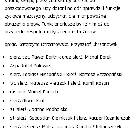
stromą skarpą przez zarośla, by dotrzeć do
poszkodowanego. Gdy dotarli na dół, sprawdzili funkcje
życiowe mężczyzny. Oddychał, ale miał poważne
obrażenia głowy. Funkcjonariusze byli z nim aż do
przyjazdu zespołu medycznego i strażaków.
oprac. Katarzyna Chrzanowska, Krzysztof Chrzanowski
sierż. szt. Paweł Bartnik oraz sierż. Michał Borek
Asp. Rafał Polowiec
sierż. Tobiasz Hiszpański i Sierż. Bartosz Szczepański
St. sierż. Mateusz Pietrzak i sierż. Kamil Kozan
mł. asp. Marcel Banach
sierż. Oliwia Król
st. sierż. Joanna Podhalska
st. sierż. Sebastian Olejniczak i sierż. Kacper Kaźmiercza
sierż. Ireneusz Molis i st. post. Klaudia Stelmaszczyk