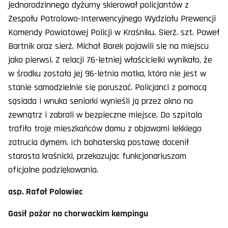
jednorodzinnego dyżurny skierował policjantów z
Zespołu Patrolowo-Interwencyjnego Wydziału Prewencji
Komendy Powiatowej Policji w Kraśniku. Sierż. szt. Paweł
Bartnik oraz sierż. Michał Borek pojawili się na miejscu
jako pierwsi. Z relacji 76-letniej właścicielki wynikało, że
w środku została jej 96-letnia matka, która nie jest w
stanie samodzielnie się poruszać. Policjanci z pomocą
sąsiada i wnuka seniorki wynieśli ją przez okno na
zewnątrz i zabrali w bezpieczne miejsce. Do szpitala
trafiło troje mieszkańców domu z objawami lekkiego
zatrucia dymem. Ich bohaterską postawę docenił
starosta kraśnicki, przekazując funkcjonariuszom
oficjalne podziękowania.
asp. Rafał Polowiec
Gasił pożar na chorwackim kempingu