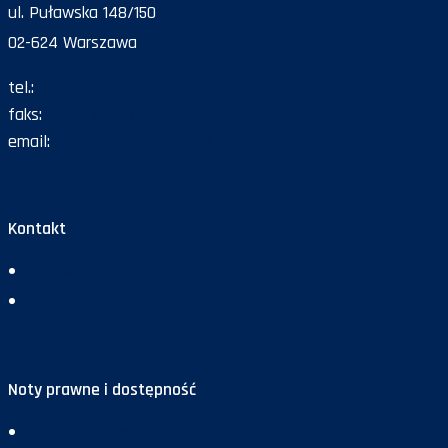
ul. Puławska 148/150
02-624 Warszawa
tel.:
47 72 161 26
faks:
47 72 168 67
email:
gazeta@policja.gov.pl
Kontakt
Redakcja
Reklama
Noty prawne i dostępność
Deklaracja dostępności