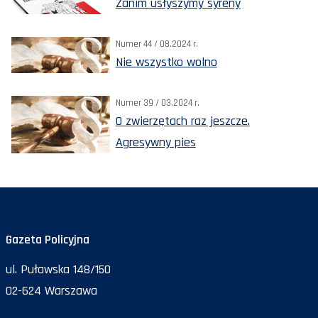
Zanim usłyszymy syreny
Numer 44 / 08.2024 r.
Nie wszystko wolno
Numer 39 / 03.2024 r.
O zwierzętach raz jeszcze.
Agresywny pies
Gazeta Policyjna
ul. Puławska 148/150
02-624 Warszawa