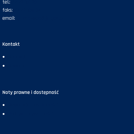
tel.:
47 72 161 26
faks:
47 72 168 67
email:
gazeta@policja.gov.pl
Kontakt
Redakcja
Reklama
Noty prawne i dostępność
Deklaracja dostępności
Polityka prywatności