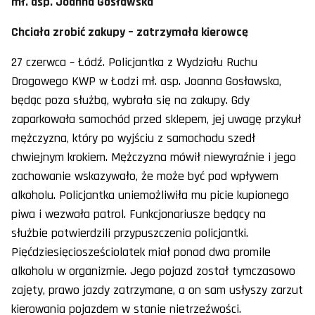
mł. asp. Joanna Gosławska
Chciała zrobić zakupy – zatrzymała kierowcę
27 czerwca – Łódź. Policjantka z Wydziału Ruchu
Drogowego KWP w Łodzi mł. asp. Joanna Gosławska,
będąc poza służbą, wybrała się na zakupy. Gdy
zaparkowała samochód przed sklepem, jej uwagę przykuł
mężczyzna, który po wyjściu z samochodu szedł
chwiejnym krokiem. Mężczyzna mówił niewyraźnie i jego
zachowanie wskazywało, że może być pod wpływem
alkoholu. Policjantka uniemożliwiła mu picie kupionego
piwa i wezwała patrol. Funkcjonariusze będący na
służbie potwierdzili przypuszczenia policjantki.
Pięćdziesięciosześciolatek miał ponad dwa promile
alkoholu w organizmie. Jego pojazd został tymczasowo
zajęty, prawo jazdy zatrzymane, a on sam usłyszy zarzut
kierowania pojazdem w stanie nietrzeźwości.