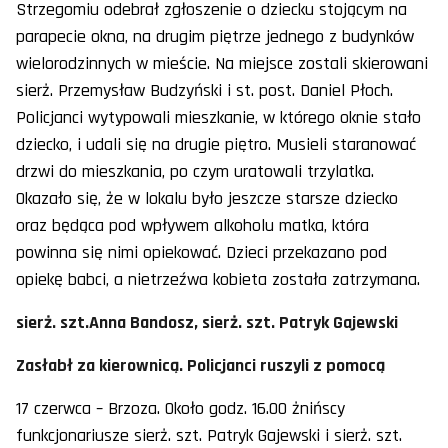
Strzegomiu odebrał zgłoszenie o dziecku stojącym na
parapecie okna, na drugim piętrze jednego z budynków
wielorodzinnych w mieście. Na miejsce zostali skierowani
sierż. Przemysław Budzyński i st. post. Daniel Płoch.
Policjanci wytypowali mieszkanie, w którego oknie stało
dziecko, i udali się na drugie piętro. Musieli staranować
drzwi do mieszkania, po czym uratowali trzylatka.
Okazało się, że w lokalu było jeszcze starsze dziecko
oraz będąca pod wpływem alkoholu matka, która
powinna się nimi opiekować. Dzieci przekazano pod
opiekę babci, a nietrzeźwa kobieta została zatrzymana.
sierż. szt.Anna Bandosz, sierż. szt. Patryk Gajewski
Zasłabł za kierownicą. Policjanci ruszyli z pomocą
17 czerwca – Brzoza. Około godz. 16.00 żnińscy
funkcjonariusze sierż. szt. Patryk Gajewski i sierż. szt.