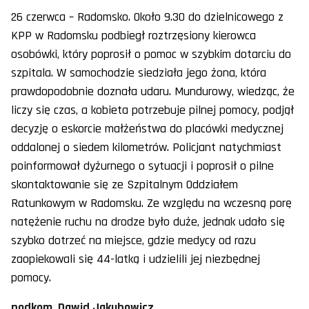
26 czerwca – Radomsko. Około 9.30 do dzielnicowego z
KPP w Radomsku podbiegł roztrzęsiony kierowca
osobówki, który poprosił o pomoc w szybkim dotarciu do
szpitala. W samochodzie siedziała jego żona, która
prawdopodobnie doznała udaru. Mundurowy, wiedząc, że
liczy się czas, a kobieta potrzebuje pilnej pomocy, podjął
decyzję o eskorcie małżeństwa do placówki medycznej
oddalonej o siedem kilometrów. Policjant natychmiast
poinformował dyżurnego o sytuacji i poprosił o pilne
skontaktowanie się ze Szpitalnym Oddziałem
Ratunkowym w Radomsku. Ze względu na wczesną porę
natężenie ruchu na drodze było duże, jednak udało się
szybko dotrzeć na miejsce, gdzie medycy od razu
zaopiekowali się 44-latką i udzielili jej niezbędnej
pomocy.
podkom. Dawid Jakubowicz