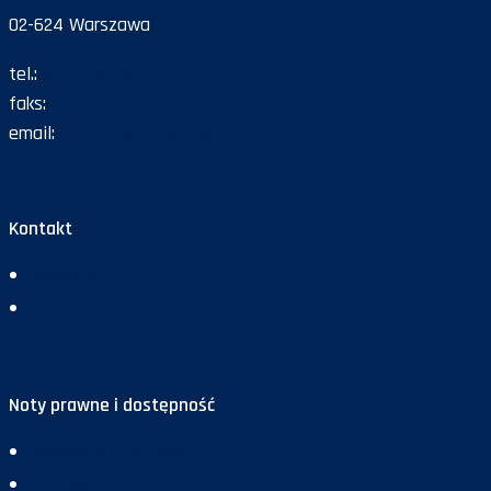
02-624 Warszawa
tel.:
47 72 161 26
faks:
47 72 168 67
email:
gazeta@policja.gov.pl
Kontakt
Redakcja
Reklama
Noty prawne i dostępność
Deklaracja dostępności
Polityka prywatności