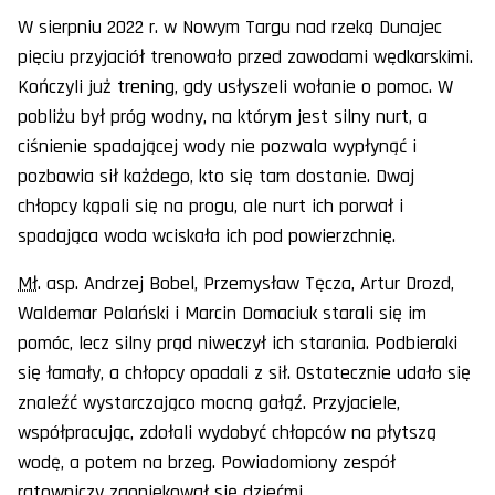
W sierpniu 2022 r. w Nowym Targu nad rzeką Dunajec
pięciu przyjaciół trenowało przed zawodami wędkarskimi.
Kończyli już trening, gdy usłyszeli wołanie o pomoc. W
pobliżu był próg wodny, na którym jest silny nurt, a
ciśnienie spadającej wody nie pozwala wypłynąć i
pozbawia sił każdego, kto się tam dostanie. Dwaj
chłopcy kąpali się na progu, ale nurt ich porwał i
spadająca woda wciskała ich pod powierzchnię.
Mł
. asp. Andrzej Bobel, Przemysław Tęcza, Artur Drozd,
Waldemar Polański i Marcin Domaciuk starali się im
pomóc, lecz silny prąd niweczył ich starania. Podbieraki
się łamały, a chłopcy opadali z sił. Ostatecznie udało się
znaleźć wystarczająco mocną gałąź. Przyjaciele,
współpracując, zdołali wydobyć chłopców na płytszą
wodę, a potem na brzeg. Powiadomiony zespół
ratowniczy zaopiekował się dziećmi.