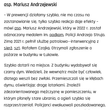
asp. Mariusz Andrzejewski
– W prewencji działamy szybko, nie ma czasu na
zastanawianie się, tylko szybka reakcja daje efekty –
mówi
asp
. Mariusz Andrzejewski, który w 2022 r. został
odznaczony medalem im.
podkom
. Policji Andrzeja Struja.
Zimą 2021 r. pełnił służbę patrolowo--interwencyjną z
sierż
.
szt
. Rafałem Czajką. Otrzymali zgłoszenie o
pożarze w budynku w Łukowie.
Szybko dotarli na miejsce. Z budynku wydobywał się
czarny dym. Wiedzieli, że wewnątrz może być człowiek,
dlatego weszli bez zwłoki. Przemieszczali się w kłębach
dymu, oświetlając drogę latarkami. Znaleźli
zdezorientowanego mężczyznę w pomieszczeniu, w
którym płonęły stare ubrania, a ogień szybko się
rozprzestrzeniał. Policjanci ewakuowali poszkodowanego,