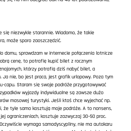
 się niezwykle starannie. Wiadomo, że takie
ara, może sporo zaoszczędzić.
do domu, sprawdzam w internecie połączenia lotnicze
obrą cenę, to potrafię kupić bilet z rocznym
najomych, którzy potrafią dziś nabyć bilet, a
 Ja nie, bo jest praca, jest grafik urlopowy. Poza tym
 łapu-capu. Staram się swoje podróże przygotowywać
h przypadków wyjazdy indywidualne są zawsze dużo
rów masowej turystyki. Jeśli ktoś chce wyjechać np.
li, że tyle samo kosztują moje podróże. A to nonsens,
ej ograniczeniach, kosztuje zazwyczaj 30–50 proc.
 Oczywiście wymaga samodyscypliny, nie ma autokaru