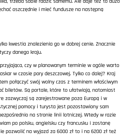
ka, trzeba sobie radzić samemu. Ale daje też to dużo
echać oszczędnie i mieć fundusze na następną
ylko kwestia znalezienia go w dobrej cenie. Znacznie
tyczy danego kraju.
 sprzyjająca, czy w planowanym terminie w ogóle warto
gaskar w czasie pory deszczowej. Tylko co dalej? Kraj
zatem połączyć swój wolny czas z terminem właściwym
 biletów. Są portale, które to ułatwiają, natomiast
óre zazwyczaj są zarejestrowane poza Europą i w
gistycznej pomocy i turysta jest pozostawiony sam
bezpośrednio na stronie linii lotniczej. Wtedy w razie
iam po polsku, angielsku czy francusku i zostanę
e pozwolić na wyjazd za 6000 zł to i na 6200 zł też