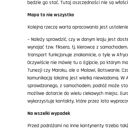
będzie go stać. Tutaj oszczędności nie są właś
Mapa to nie wszystko
Kolejną rzeczą wartą opracowania jest ustalenie
– Należy sprawdzić, czy w danym kraju jest dost
wynająć tzw. fiksera, tj. kierowcę z samochodem.
transport funkcjonuje znakomicie, o tyle w Afry
Oczywiście nie mówię tu o Egipcie, po którym
Tunezji czy Maroku, ale o Malawi, Botswanie, Cz
komunikacją lokalną jest wielką niewiadomą. W A
sprawdzonego, z samochodem, podróż może stać 
możliwe dotarcie do wielu ciekawych miejsc. Eu
wykorzystuję kontakty, które przez lata wyprac
Na wszelki wypadek
Przed podróżami na inne kontynenty trzeba takż