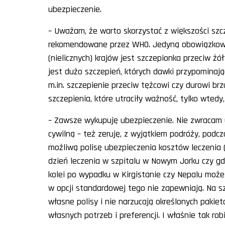
ubezpieczenie.
– Uważam, że warto skorzystać z większości szcz
rekomendowane przez WHO. Jedyną obowiązkow
(nielicznych) krajów jest szczepionka przeciw żół
jest dużo szczepień, których dawki przypominają
m.in. szczepienie przeciw tężcowi czy durowi 
szczepienia, które utraciły ważność, tylko wtedy
– Zawsze wykupuję ubezpieczenie. Nie zwracam 
cywilną – też zeruję, z wyjątkiem podróży, pod
możliwą polisę ubezpieczenia kosztów leczenia
dzień leczenia w szpitalu w Nowym Jorku czy gd
kolei po wypadku w Kirgistanie czy Nepalu może 
w opcji standardowej tego nie zapewniają. Na s
własne polisy i nie narzucają określonych pak
własnych potrzeb i preferencji. I właśnie tak robi