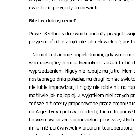
dwie takie przygody to niewiele.
Bilet w dobrej cenie?
Paweł Szelhaus do swoich podróży przygotowuje
przyjemności kosztują, ale jak człowiek się post
– Niemal codziennie popołudniami, gdy wracam 
w interesujących mnie kierunkach. Jeżeli trafię d
wyprzedzeniem. Nigdy nie kupuję na jutro. Mam z
następnego dnia polecieć na drugi koniec świata.
nie lubię improwizacji i nigdy nie robię nic na
możliwie jak najlepiej. Z wyjątkiem nielicznyc
tańsze niż oferty proponowane przez organizato
do Argentyny i patrzy na ofertę biura, to pomyś
bowiem wycieczka samodzielna, przy wszystkich j
mniej niż porównywalny program touroperatora.