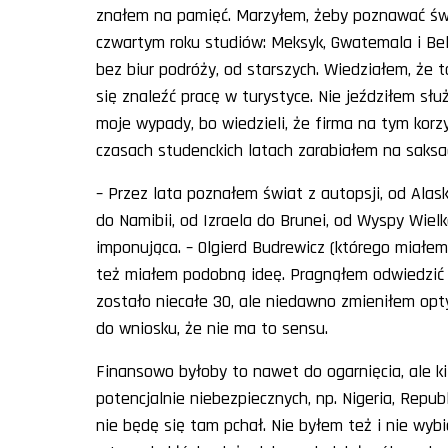
znałem na pamięć. Marzyłem, żeby poznawać św
czwartym roku studiów: Meksyk, Gwatemala i Bel
bez biur podróży, od starszych. Wiedziałem, że to
się znaleźć pracę w turystyce. Nie jeździłem słu
moje wypady, bo wiedzieli, że firma na tym korz
czasach studenckich latach zarabiałem na saksa
– Przez lata poznałem świat z autopsji, od Alask
do Namibii, od Izraela do Brunei, od Wyspy Wielk
imponująca. – Olgierd Budrewicz (którego miałem
też miałem podobną ideę. Pragnąłem odwiedzić k
zostało niecałe 30, ale niedawno zmieniłem opt
do wniosku, że nie ma to sensu.
Finansowo byłoby to nawet do ogarnięcia, ale ki
potencjalnie niebezpiecznych, np. Nigeria, Repu
nie będę się tam pchał. Nie byłem też i nie wyb