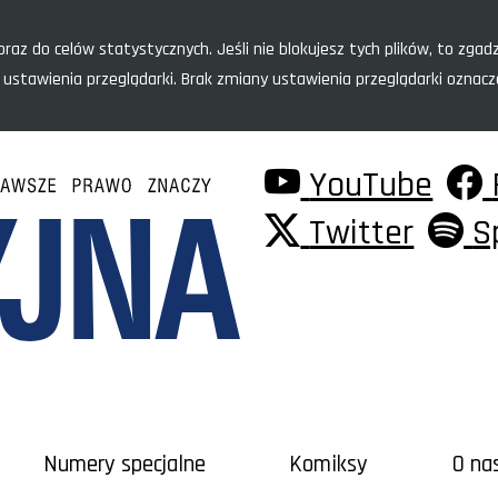
raz do celów statystycznych. Jeśli nie blokujesz tych plików, to zgadz
 ustawienia przeglądarki. Brak zmiany ustawienia przeglądarki oznac
YouTube
Twitter
S
Numery specjalne
Komiksy
O na