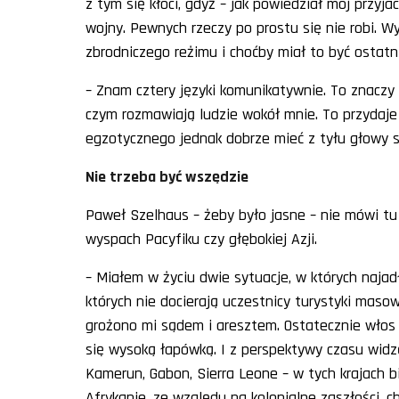
z tym się kłóci, gdyż – jak powiedział mój przyj
wojny. Pewnych rzeczy po prostu się nie robi. 
zbrodniczego reżimu i choćby miał to być ostatni 
– Znam cztery języki komunikatywnie. To znaczy n
czym rozmawiają ludzie wokół mnie. To przydaje 
egzotycznego jednak dobrze mieć z tyłu głowy 
Nie trzeba być wszędzie
Paweł Szelhaus – żeby było jasne – nie mówi tu o
wyspach Pacyfiku czy głębokiej Azji.
– Miałem w życiu dwie sytuacje, w których najad
których nie docierają uczestnicy turystyki mas
grożono mi sądem i aresztem. Ostatecznie włos 
się wysoką łapówką. I z perspektywy czasu widzę
Kamerun, Gabon, Sierra Leone – w tych krajach b
Afrykanie, ze względu na kolonialne zaszłości, c