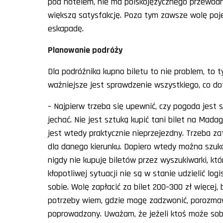
pod hotelem, nie ma polskojęzycznego przewodni
większą satysfakcję. Poza tym zawsze wolę poj
eskapadę.
Planowanie podróży
Dla podróżnika kupno biletu to nie problem, to t
ważniejsze jest sprawdzenie wszystkiego, co do
– Najpierw trzeba się upewnić, czy pogoda jest
jechać. Nie jest sztuką kupić tani bilet na Mada
jest wtedy praktycznie nieprzejezdny. Trzeba 
dla danego kierunku. Dopiero wtedy można szukać
nigdy nie kupuję biletów przez wyszukiwarki, kt
kłopotliwej sytuacji nie są w stanie udzielić lo
sobie. Wolę zapłacić za bilet 200–300 zł więcej, 
potrzeby wiem, gdzie mogę zadzwonić, porozmaw
poprowadzony. Uważam, że jeżeli ktoś może sobi