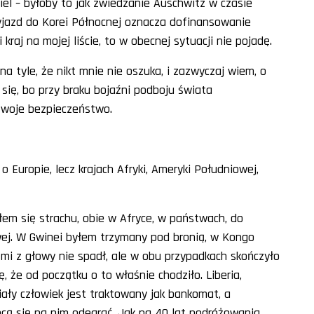
aciel – byłoby to jak zwiedzanie Auschwitz w czasie
Wyjazd do Korei Północnej oznacza dofinansowanie
kraj na mojej liście, to w obecnej sytuacji nie pojadę.
a tyle, że nikt mnie nie oszuka, i zazwyczaj wiem, o
się, bo przy braku bojaźni podboju świata
swoje bezpieczeństwo.
 Europie, lecz krajach Afryki, Ameryki Południowej,
łem się strachu, obie w Afryce, w państwach, do
owej. W Gwinei byłem trzymany pod bronią, w Kongo
mi z głowy nie spadł, ale w obu przypadkach skończyło
, że od początku o to właśnie chodziło. Liberia,
iały człowiek jest traktowany jak bankomat, a
hcą się na nim odegrać. Jak na 40 lat podróżowania,