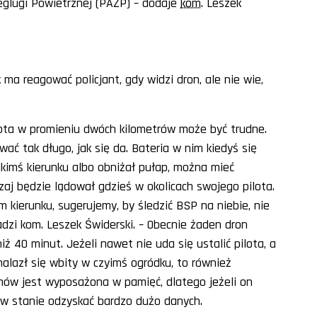
glugi Powietrznej (PAŻP) – dodaje
kom
. Leszek
 ma reagować policjant, gdy widzi dron, ale nie wie,
lota w promieniu dwóch kilometrów może być trudne.
wać tak długo, jak się da. Bateria w nim kiedyś się
jakimś kierunku albo obniżał pułap, można mieć
aj będzie lądował gdzieś w okolicach swojego pilota.
m kierunku, sugerujemy, by śledzić BSP na niebie, nie
radzi kom. Leszek Świderski. – Obecnie żaden dron
ż 40 minut. Jeżeli nawet nie uda się ustalić pilota, a
znalazł się wbity w czyimś ogródku, to również
nów jest wyposażona w pamięć, dlatego jeżeli on
 w stanie odzyskać bardzo dużo danych.