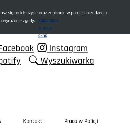
asz się na ich użycie oraz zapisanie w pamięci urządzenia.
Rozumiem,
za wyrażenie zgody.
zamknij
okno
Facebook
Instagram
potify
Wyszukiwarka
s
Kontakt
Praca w Policji