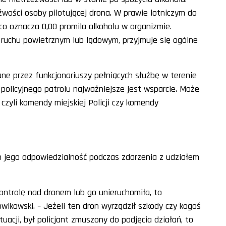
źwości osoby pilotującej drona. W prawie lotniczym do
 co oznacza 0,00 promila alkoholu w organizmie.
 ruchu powietrznym lub lądowym, przyjmuje się ogólne
e przez funkcjonariuszy pełniących służbę w terenie
 policyjnego patrolu najważniejsze jest wsparcie. Może
 czyli komendy miejskiej Policji czy komendy
to jego odpowiedzialność podczas zdarzenia z udziałem
 kontrolę nad dronem lub go unieruchomiła, to
wikowski. – Jeżeli ten dron wyrządził szkody czy kogoś
ytuacji, był policjant zmuszony do podjęcia działań, to