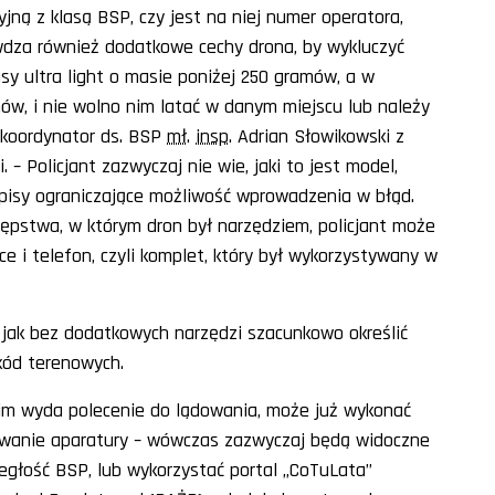
jną z klasą BSP, czy jest na niej numer operatora,
wdza również dodatkowe cechy drona, by wykluczyć
asy ultra light o masie poniżej 250 gramów, a w
mów, i nie wolno nim latać w danym miejscu lub należy
 koordynator ds. BSP
mł
.
insp
. Adrian Słowikowski z
 – Policjant zazwyczaj nie wie, jaki to jest model,
pisy ograniczające możliwość wprowadzenia w błąd.
tępstwa, w którym dron był narzędziem, policjant może
e i telefon, czyli komplet, który był wykorzystywany w
 jak bez dodatkowych narzędzi szacunkowo określić
kód terenowych.
anim wyda polecenie do lądowania, może już wykonać
owanie aparatury – wówczas zazwyczaj będą widoczne
egłość BSP, lub wykorzystać portal „CoTuLata”