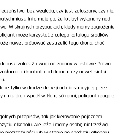
ieczeństwu, bez względu, czy jest zgłoszony, czy nie,
 natychmiast. Informuje go, że lot był wykonany nad
owo. W skrajnych przypadkach, kiedy mamy zagrożenie
 policjant może korzystać z całego katalogu środków
oże nawet próbować zestrzelić tego drona, choć
st dopuszczalne. Z uwagi na zmiany w ustawie Prawo
kłócania i kontroli nad dronem czy nawet siatki
ki.
dane tylko w drodze decyzji administracyjnej przez
rym np. dron wpadł w tłum, są ranni, policjant reaguje
gólnych przepisów, tak jak kierowanie pojazdem
życiu alkoholu. Ale jeżeli mamy osobę nietrzeźwą,
ie nietrzeźwości lub w stanie po spożyciu alkoholu.