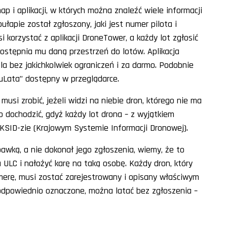
p i aplikacji, w których można znaleźć wiele informacji
łapie został zgłoszony, jaki jest numer pilota i
si korzystać z aplikacji DroneTower, a każdy lot zgłosić
udostępnia mu daną przestrzeń do lotów. Aplikacja
 bez jakichkolwiek ograniczeń i za darmo. Podobnie
TuLata” dostępny w przeglądarce.
musi zrobić, jeżeli widzi na niebie dron, którego nie ma
no dochodzić, gdyż każdy lot drona – z wyjątkiem
 KSID-zie (Krajowym Systemie Informacji Dronowej).
awką, a nie dokonał jego zgłoszenia, wiemy, że to
 ULC i nałożyć karę na taką osobę. Każdy dron, który
merę, musi zostać zarejestrowany i opisany właściwym
odpowiednio oznaczone, można latać bez zgłoszenia –