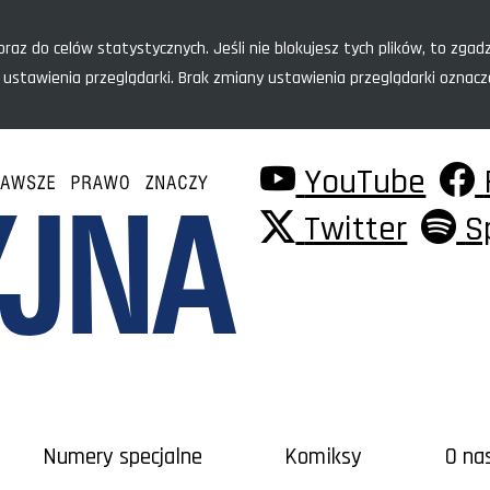
raz do celów statystycznych. Jeśli nie blokujesz tych plików, to zgadz
 ustawienia przeglądarki. Brak zmiany ustawienia przeglądarki oznac
YouTube
Twitter
S
Numery specjalne
Komiksy
O na