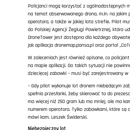
Policjanci mogą korzystać z ogólnodostępnych ma
na temat obserwowanego drona, m.in. na jakim pu
operatora, a także w jakiej lata strefie. Pilot mu
do Polskiej Agencji Żeglugi Powietrznej, która 
DroneTower jest dostępna dla każdego obywatela
jak aplikacja dronemap.pansa.pl oraz portal „Co
W zaleceniach jest również opisane, co policjant 
na mapie aplikacji. Do takich sytuacji nie powin
dziecięcej zabawki – musi być zarejestrowany w
– Gdy pilot wykonuje lot dronem niebędącym zab
spełnia przesłanki, żeby skierować to do prezesa
ma więcej niż 250 gram lub ma mniej, ale ma ka
numerem operatora. Tylko zabawkami, które są 
mówi kom. Leszek Świderski.
Niebezpieczny lot