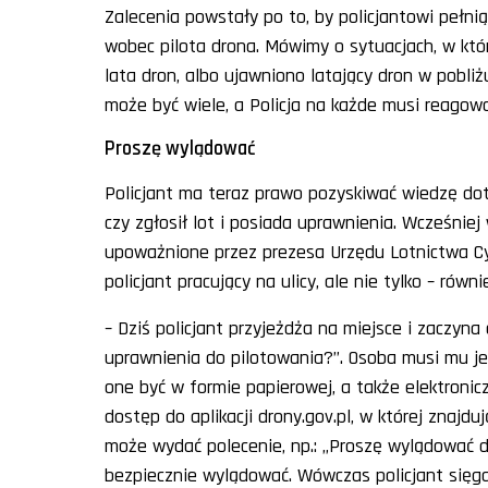
Zalecenia powstały po to, by policjantowi pełn
wobec pilota drona. Mówimy o sytuacjach, w kt
lata dron, albo ujawniono latający dron w pobli
może być wiele, a Policja na każde musi reagowa
Proszę wylądować
Policjant ma teraz prawo pozyskiwać wiedzę dot
czy zgłosił lot i posiada uprawnienia. Wcześnie
upoważnione przez prezesa Urzędu Lotnictwa C
policjant pracujący na ulicy, ale nie tylko – równ
– Dziś policjant przyjeżdża na miejsce i zaczyn
uprawnienia do pilotowania?”. Osoba musi mu je
one być w formie papierowej, a także elektronicz
dostęp do aplikacji drony.gov.pl, w której znajdu
może wydać polecenie, np.: „Proszę wylądować 
bezpiecznie wylądować. Wówczas policjant sięga