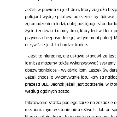
Jeżeli w powietrzu jest dron, który zagraża bezp
policjant wydaje pilotowi polecenie, by lądował
zgromadzeniem ludzi, dalej postępuje standard
życia i zdrowia, i mamy dron, który leci w tłum,
przymusu bezpośredniego, w tym broni palnej. M
oczywiście jest to bardzo trudne.
– Jest to nierealne, ale ustawa stanowi, że je
lotnicze możemy także wykorzystywać systemy za
obezwładniające – wyjaśnia kom. Leszek Świders
Jeżeli chodzi o wykonywanie lotu, kary są nakła
prezesa ULC. Jednak jeżeli jest zdarzenie, w któ
według ogólnych zasad.
Pilotowanie statku podlega karze na zasadzie o
mechanicznym w stanie nietrzeźwości lub po spo
która pilotuje drona, to mamy kierowanie w stan