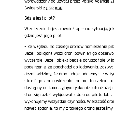
wprowadzony do użytku przez Polską Agencję Że
Świderski z
GSP
KGP
.
Gdzie jest pilot?
W zaleceniach jest również opisana sytuacja, jak
gdzie jest jego pilot.
– Ze względu na zasięgi dronów namierzenie pi
Jeżeli policjant widzi dron, powinien go obserwo
wyczerpie. Jeżeli obiekt będzie poruszał się w 
podejrzenie, że podchodzi do lądowania. Zazwycz
Jeżeli widzimy, że dron ląduje, udajemy się w ty
stracić go z pola widzenia i po prostu czekać – 
dostępny na komercyjnym rynku nie lata dłużej ni
dron się rozbił, wylądował z dala od pilota lub 
wykonujemy wszystkie czynności. Większość dro
nawet spadnie, to my z takiego drona jesteśmy