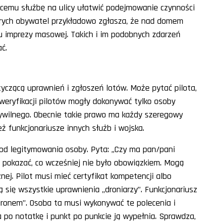
iącemu służbę na ulicy ułatwić podejmowanie czynności
órych obywatel przykładowo zgłasza, że nad domem
żu imprezy masowej. Takich i im podobnych zdarzeń
ć.
yczącą uprawnień i zgłoszeń lotów. Może pytać pilota,
j weryfikacji pilotów mogły dokonywać tylko osoby
ywilnego. Obecnie takie prawo ma każdy szeregowy
ież funkcjonariusze innych służb i wojska.
a od legitymowania osoby. Pyta: „Czy ma pan/pani
 pokazać, co wcześniej nie było obowiązkiem. Mogą
nej. Pilot musi mieć certyfikat kompetencji albo
ją się wszystkie uprawnienia „droniarzy”. Funkcjonariusz
dronem”. Osoba ta musi wykonywać te polecenia i
 po notatkę i punkt po punkcie ją wypełnia. Sprawdza,