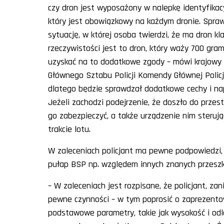
czy dron jest wyposażony w nalepkę identyfikacy
który jest obowiązkowy na każdym dronie. Spra
sytuację, w której osoba twierdzi, że ma dron kl
rzeczywistości jest to dron, który waży 700 gra
uzyskać na to dodatkowe zgody – mówi krajowy
Głównego Sztabu Policji Komendy Głównej Policji.
dlatego będzie sprawdzał dodatkowe cechy i na
Jeżeli zachodzi podejrzenie, że doszło do przes
go zabezpieczyć, a także urządzenie nim sterując
trakcie lotu.
W zaleceniach policjant ma pewne podpowiedzi,
pułap BSP np. względem innych znanych przesz
– W zaleceniach jest rozpisane, że policjant, z
pewne czynności – w tym poprosić o zaprezent
podstawowe parametry, takie jak wysokość i odl