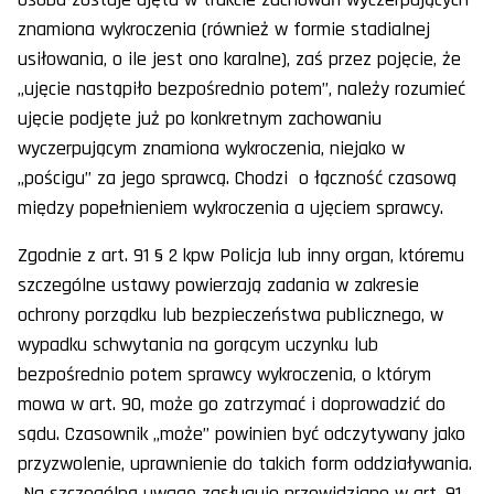
znamiona wykroczenia (również w formie stadialnej
usiłowania, o ile jest ono karalne), zaś przez pojęcie, że
„ujęcie nastąpiło bezpośrednio potem”, należy rozumieć
ujęcie podjęte już po konkretnym zachowaniu
wyczerpującym znamiona wykroczenia, niejako w
„pościgu” za jego sprawcą. Chodzi o łączność czasową
między popełnieniem wykroczenia a ujęciem sprawcy.
Zgodnie z art. 91 § 2 kpw Policja lub inny organ, któremu
szczególne ustawy powierzają zadania w zakresie
ochrony porządku lub bezpieczeństwa publicznego, w
wypadku schwytania na gorącym uczynku lub
bezpośrednio potem sprawcy wykroczenia, o którym
mowa w art. 90, może go zatrzymać i doprowadzić do
sądu. Czasownik „może” powinien być odczytywany jako
przyzwolenie, uprawnienie do takich form oddziaływania.
Na szczególną uwagę zasługuje przewidziane w art. 91