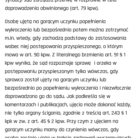
doprowadzenia obwinionego (art. 79 kpw).
Osobę ujętą na gorącym uczynku popełnienia
wykroczenia lub bezpośrednio potem można zatrzymać
m.in. wtedy, gdy zachodzą podstawy do zastosowania
wobec niej postępowania przyspieszonego, o którym
mowa w art. 90 kpw. Z literalnego brzmienia art. 91 § 1
kpw wynika, że sąd rozpoznaje sprawę i orzeka w
postępowaniu przyspieszonym tylko wówczas, gdy
sprawca został ujęty na gorącym uczynku lub
bezpośrednio po popełnieniu wykroczenia i niezwłocznie
doprowadzono go do sądu. Jak podkreśla się w
komentarzach i publikacjach, ujęcia może dokonać każdy,
nie tylko organy ścigania, zgodnie z treścią art. 243 § 1
kpk w zw. z art. 45 § 2 kpw. Przy czym z ujęciem na
gorącym uczynku mamy do czynienia wówczas, gdy
osoba zostaje ujęta w trakcie zachowań wyczerpujących