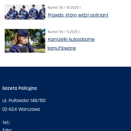
Numer 58 / 10.2025 r.
Prawda, którą widzi policjant
Numer 59 / 11.2025 r.
Kamizelki kuloodporne
kamuflowane
Gazeta Policyjna
ul. Puławska 148/150
02-624 Warszawa
tel.:
47 72 161 26
faks:
47 72 168 67