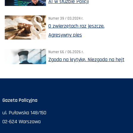
AI w służbie Policji
Numer 39 / 03.2024 r.
O zwierzętach raz jeszcze.
Agresywny pies
Numer 66 / 06.2026 r.
Zgoda na krytykę. Niezgoda na hejt
Gazeta Policyjna
ul. Puławska 148/150
02-624 Warszawa