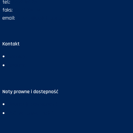
tel.:
47 72 161 26
faks:
47 72 168 67
email:
gazeta@policja.gov.pl
Kontakt
Redakcja
Reklama
Noty prawne i dostępność
Deklaracja dostępności
Polityka prywatności