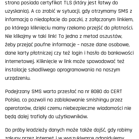
strona posiada certyfikat TLS (który jest łatwy do
uzyskania). A co zrobić w sytuacji, gdy otrzymamy SMS z
informacją o niedopłacie do paczki, z załączonym linkiem,
po którego kliknięciu mamy rzekomo przejść do płatności.
Nie klikajmy w taki link! To jedna z metod oszustów,
żeby przejąć poufne informacje – nasze dane osobowe,
dane karty płatniczej czy też login i hasło do bankowości
internetowej. Kliknięcie w link może spowodować też
instalację szkodliwego oprogramowania na naszym
urządzeniu.
Podejrzany SMS warto przesłać na nr 8080 do CERT
Polska, co pozwoli na zablokowanie smishingu przez
operatorów, dzięki czemu niebezpieczne wiadomości nie
będą dalej trafiały do użytkowników.
Do próby kradzieży danych może także dojść, gdy robimy
zakupy przez internet i w wyszukiwarce odnajdujemy