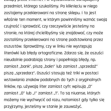
przedmiot, którego szukaliśmy. Po kliknięciu w niego
zostajemy przekierowani na stronę sklepu. I to jest
właśnie ten moment, w którym powinniśmy wzmóc swoją
czujność i sprawdzić, czy rzeczywiście jesteśmy na
stronie, na której chcielibyśmy się znajdować, czy może
zostaliśmy przekierowani na stronę podstawioną przez
oszustów. Sprawdźmy, czy w linku nie występują
literówki lub błędy ortograficzne. Zdarza się, że oszuści
nieudolnie podrabiają strony i popełniają błędy, np.
zamiast „bank”, piszą „bakn” lub zamiast „sprzedaż”
piszą „sprzedarz”. Oszuści stosują też triki w postaci
wstawiania znaków podobnych do tych z oryginalnych
linków, np. używają liter zamiast cyfr: wpisują „O”
zamiast „0” lub „I” zamiast „1”. To są niuanse, których
możemy nie wychwycić od razu, natomiast gdy tylko się
przyjrzymy, jesteśmy w stanie je zauważyć.