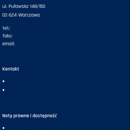
ul. Puławska 148/150
02-624 Warszawa
tel.:
47 72 161 26
faks:
47 72 168 67
email:
gazeta@policja.gov.pl
Kontakt
Redakcja
Reklama
Noty prawne i dostępność
Deklaracja dostępności