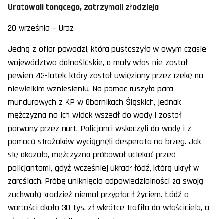
Uratowali tonącego, zatrzymali złodzieja
20 września – Uraz
Jedną z ofiar powodzi, która pustoszyła w owym czasie
województwo dolnośląskie, o mały włos nie został
pewien 43-latek, który został uwięziony przez rzekę na
niewielkim wzniesieniu. Na pomoc ruszyła para
mundurowych z KP w Obornikach Śląskich, jednak
mężczyzna na ich widok wszedł do wody i został
porwany przez nurt. Policjanci wskoczyli do wody i z
pomocą strażaków wyciągnęli desperata na brzeg. Jak
się okazało, mężczyzna próbował uciekać przed
policjantami, gdyż wcześniej ukradł łódź, którą ukrył w
zaroślach. Próbę uniknięcia odpowiedzialności za swoją
zuchwałą kradzież niemal przypłacił życiem. Łódź o
wartości około 30 tys. zł wkrótce trafiła do właściciela, a