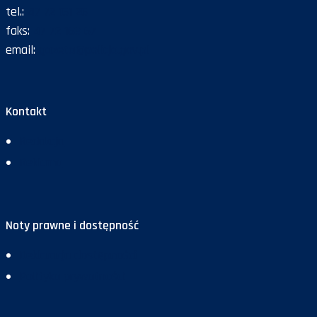
tel.:
47 72 161 26
faks:
47 72 168 67
email:
gazeta@policja.gov.pl
Kontakt
Redakcja
Reklama
Noty prawne i dostępność
Deklaracja dostępności
Polityka prywatności