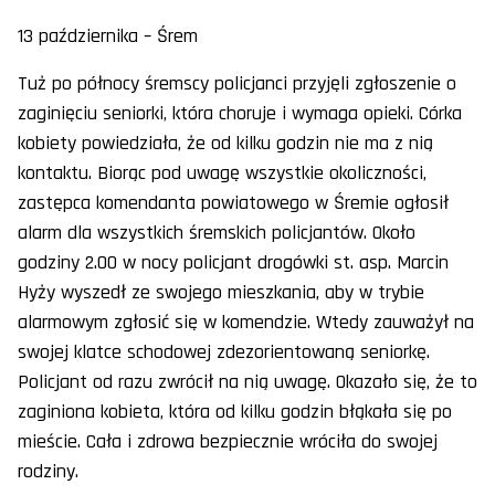
13 października – Śrem
Tuż po północy śremscy policjanci przyjęli zgłoszenie o
zaginięciu seniorki, która choruje i wymaga opieki. Córka
kobiety powiedziała, że od kilku godzin nie ma z nią
kontaktu. Biorąc pod uwagę wszystkie okoliczności,
zastępca komendanta powiatowego w Śremie ogłosił
alarm dla wszystkich śremskich policjantów. Około
godziny 2.00 w nocy policjant drogówki st. asp. Marcin
Hyży wyszedł ze swojego mieszkania, aby w trybie
alarmowym zgłosić się w komendzie. Wtedy zauważył na
swojej klatce schodowej zdezorientowaną seniorkę.
Policjant od razu zwrócił na nią uwagę. Okazało się, że to
zaginiona kobieta, która od kilku godzin błąkała się po
mieście. Cała i zdrowa bezpiecznie wróciła do swojej
rodziny.