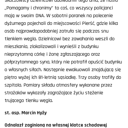
Skoczowscy dzielnicowi udowodnili tego dnia, że hasło
„Pomagamy i chronimy” to coś, co wszyscy policjanci
mają w swoim DNA. W sobotni poranek na polecenie
dyżurnego pojechali do miejscowości Pierść, gdzie kilka
osób najprawdopodobniej zatruło się podczas snu
tlenkiem węgla. Dzielnicowi bez zawahania weszli do
mieszkania, zlokalizowali i wynieśli z budynku
nieprzytomną córkę i żonę zgłaszającego oraz
półprzytomnego syna, który nie potrafił opuścić budynku
o własnych siłach. Następnie ewakuowali znajdującą się
piętro wyżej ich 81-letnią sąsiadkę. Trzy osoby trafiły do
szpitala. Pomiary składu atmosfery wykonane przez
strażaków wykazały zagrażające życiu stężenie
trującego tlenku węgla.
st. asp. Marcin Hyży
Odnalazł zaginioną na własnej klatce schodowej