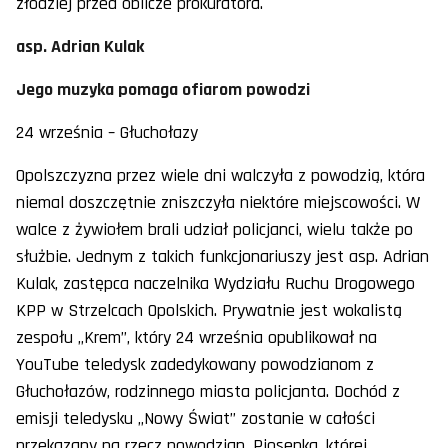
złodziej przed oblicze prokuratora.
asp. Adrian Kulak
Jego muzyka pomaga ofiarom powodzi
24 września – Głuchołazy
Opolszczyzna przez wiele dni walczyła z powodzią, która
niemal doszczętnie zniszczyła niektóre miejscowości. W
walce z żywiołem brali udział policjanci, wielu także po
służbie. Jednym z takich funkcjonariuszy jest asp. Adrian
Kulak, zastępca naczelnika Wydziału Ruchu Drogowego
KPP w Strzelcach Opolskich. Prywatnie jest wokalistą
zespołu „Krem”, który 24 września opublikował na
YouTube teledysk zadedykowany powodzianom z
Głuchołazów, rodzinnego miasta policjanta. Dochód z
emisji teledysku „Nowy Świat” zostanie w całości
przekazany na rzecz powodzian. Piosenka, której