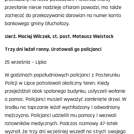
przesłanie niesie nadzieję ofiarom powodzi, ma także
zachęcać do przekazywania darowizn na numer konta
bankowego gminy Głuchołazy.
sierż. Maciej Wilczek, st. post. Mateusz Weistock
Trzy dni leżał ranny. Uratowali go policjanci
25 września – Lipka
W godzinach popołudniowych policjanci z Posterunku
Policji w Lipce patrolowali okoliczny teren. Kiedy
przejeżdżali obok spalonego budynku, usłyszeli wołanie
o pomoc. Policjanci musieli wyważyć zamknięte drzwi. W
środku na tapczanie leżał wychłodzony i odwodniony
mężczyzna. Policjanci udzielili mu pomocy i wezwali
ratowników medycznych. Podczas rozmowy 47-latek
wyznał, że trzy dni wcześniej wszedł na strych swojego