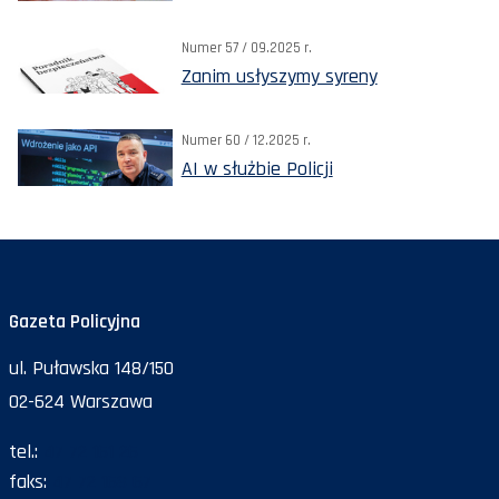
Numer 57 / 09.2025 r.
Zanim usłyszymy syreny
Numer 60 / 12.2025 r.
AI w służbie Policji
Gazeta Policyjna
ul. Puławska 148/150
02-624 Warszawa
tel.:
47 72 161 26
faks:
47 72 168 67