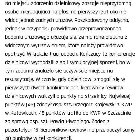
Na miejscu zdarzenia dzielnicowy zastaje nieprzytomną
osobę, niereagującą na głos, na pierwszy rzut oka nie
widać jednak żadnych urazów. Poszkodowany oddycha,
jednak w przypadku prawidłowo przeprowadzonego
badania urazowego okazuje się, że ma ranę brzucha z
widocznym wytrzewieniem, które należy prawidłowo
opatrzyć. W trakcie traci oddech. Kończący tę konkurencję
dzielnicowi wychodzili z sali symulacyjnej spoceni, bo w
tym zadaniu znalazło się oczywiście miejsce na
resuscytację. W czasie, gdy dzielnicowi zmagali się w
pierwszych dwóch konkurencjach, kierownicy rewirów
dzielnicowych walczyli o punkty na strzelnicy. Najwięcej
punktów (46) zdobył asp. szt. Grzegorz Krajewski z KWP
w Katowicach, 45 punktów trafiło do KWP w Szczecinie
za sprawą asp. szt. Pawła Piwoniego. Żaden z
pozostałych 15 kierowników rewirów nie przekroczył sumy
40 punktów w tej konkurencji.