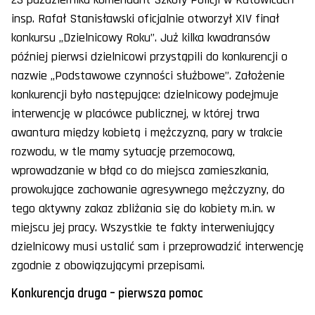
insp. Rafał Stanisławski oficjalnie otworzył XIV finał
konkursu „Dzielnicowy Roku”. Już kilka kwadransów
później pierwsi dzielnicowi przystąpili do konkurencji o
nazwie „Podstawowe czynności służbowe”. Założenie
konkurencji było następujące: dzielnicowy podejmuje
interwencję w placówce publicznej, w której trwa
awantura między kobietą i mężczyzną, pary w trakcie
rozwodu, w tle mamy sytuację przemocową,
wprowadzanie w błąd co do miejsca zamieszkania,
prowokujące zachowanie agresywnego mężczyzny, do
tego aktywny zakaz zbliżania się do kobiety m.in. w
miejscu jej pracy. Wszystkie te fakty interweniujący
dzielnicowy musi ustalić sam i przeprowadzić interwencję
zgodnie z obowiązującymi przepisami.
Konkurencja druga – pierwsza pomoc