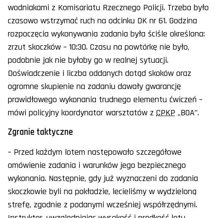
wodniakami z Komisariatu Rzecznego Policji. Trzeba było
czasowo wstrzymać ruch na odcinku DK nr 61. Godzina
rozpoczęcia wykonywania zadania była ściśle określona:
zrzut skoczków – 10:30. Czasu na powtórkę nie było,
podobnie jak nie byłoby go w realnej sytuacji.
Doświadczenie i liczba oddanych dotąd skoków oraz
ogromne skupienie na zadaniu dawały gwarancję
prawidłowego wykonania trudnego elementu ćwiczeń –
mówi policyjny koordynator warsztatów z
CPKP
„BOA”.
Zgranie taktyczne
– Przed każdym lotem następowało szczegółowe
omówienie zadania i warunków jego bezpiecznego
wykonania. Następnie, gdy już wyznaczeni do zadania
skoczkowie byli na pokładzie, lecieliśmy w wydzieloną
strefę, zgodnie z podanymi wcześniej współrzędnymi.
Instruktor, uwzględniając wysokość i prędkość lotu,