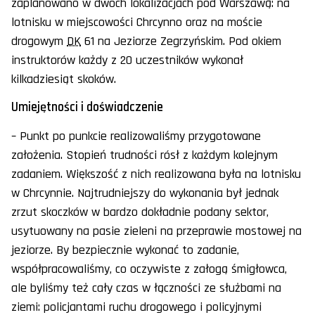
zaplanowano w dwóch lokalizacjach pod Warszawą: na
lotnisku w miejscowości Chrcynno oraz na moście
drogowym
DK
61 na Jeziorze Zegrzyńskim. Pod okiem
instruktorów każdy z 20 uczestników wykonał
kilkadziesiąt skoków.
Umiejętności i doświadczenie
– Punkt po punkcie realizowaliśmy przygotowane
założenia. Stopień trudności rósł z każdym kolejnym
zadaniem. Większość z nich realizowana była na lotnisku
w Chrcynnie. Najtrudniejszy do wykonania był jednak
zrzut skoczków w bardzo dokładnie podany sektor,
usytuowany na pasie zieleni na przeprawie mostowej na
jeziorze. By bezpiecznie wykonać to zadanie,
współpracowaliśmy, co oczywiste z załogą śmigłowca,
ale byliśmy też cały czas w łączności ze służbami na
ziemi: policjantami ruchu drogowego i policyjnymi