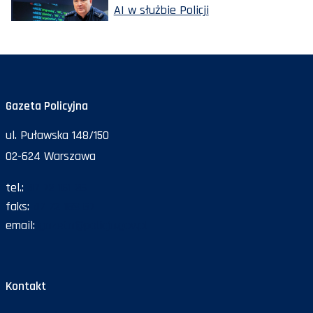
AI w służbie Policji
Gazeta Policyjna
ul. Puławska 148/150
02-624 Warszawa
tel.:
47 72 161 26
faks:
47 72 168 67
email:
gazeta@policja.gov.pl
Kontakt