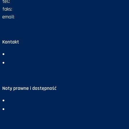
tel.:
47 72 161 26
faks:
47 72 168 67
email:
gazeta@policja.gov.pl
Kontakt
Redakcja
Reklama
Noty prawne i dostępność
Deklaracja dostępności
Polityka prywatności