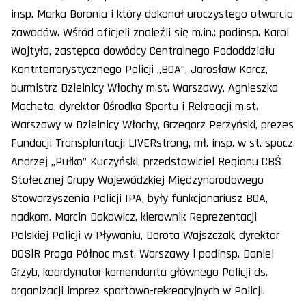
insp. Marka Boronia i który dokonał uroczystego otwarcia
zawodów. Wśród oficjeli znaleźli się m.in.: podinsp. Karol
Wojtyła, zastępca dowódcy Centralnego Pododdziału
Kontrterrorystycznego Policji „BOA”, Jarosław Karcz,
burmistrz Dzielnicy Włochy m.st. Warszawy, Agnieszka
Macheta, dyrektor Ośrodka Sportu i Rekreacji m.st.
Warszawy w Dzielnicy Włochy, Grzegorz Perzyński, prezes
Fundacji Transplantacji LIVERstrong, mł. insp. w st. spocz.
Andrzej „Pułko” Kuczyński, przedstawiciel Regionu CBŚ
Stołecznej Grupy Wojewódzkiej Międzynarodowego
Stowarzyszenia Policji IPA, były funkcjonariusz BOA,
nadkom. Marcin Dakowicz, kierownik Reprezentacji
Polskiej Policji w Pływaniu, Dorota Wajszczak, dyrektor
DOSiR Praga Północ m.st. Warszawy i podinsp. Daniel
Grzyb, koordynator komendanta głównego Policji ds.
organizacji imprez sportowo-rekreacyjnych w Policji.