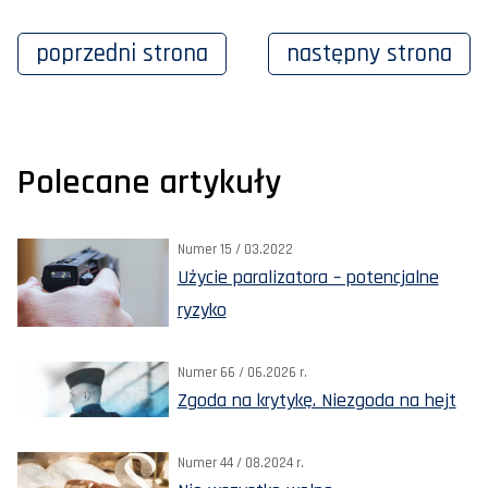
poprzedni
strona
następny
strona
Polecane artykuły
Numer 15 / 03.2022
Użycie paralizatora – potencjalne
ryzyko
Numer 66 / 06.2026 r.
Zgoda na krytykę. Niezgoda na hejt
Numer 44 / 08.2024 r.