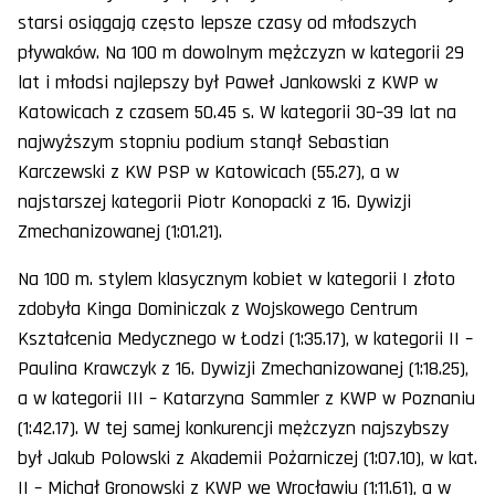
starsi osiągają często lepsze czasy od młodszych
pływaków. Na 100 m dowolnym mężczyzn w kategorii 29
lat i młodsi najlepszy był Paweł Jankowski z KWP w
Katowicach z czasem 50.45 s. W kategorii 30–39 lat na
najwyższym stopniu podium stanął Sebastian
Karczewski z KW PSP w Katowicach (55.27), a w
najstarszej kategorii Piotr Konopacki z 16. Dywizji
Zmechanizowanej (1:01.21).
Na 100 m. stylem klasycznym kobiet w kategorii I złoto
zdobyła Kinga Dominiczak z Wojskowego Centrum
Kształcenia Medycznego w Łodzi (1:35.17), w kategorii II –
Paulina Krawczyk z 16. Dywizji Zmechanizowanej (1:18.25),
a w kategorii III – Katarzyna Sammler z KWP w Poznaniu
(1:42.17). W tej samej konkurencji mężczyzn najszybszy
był Jakub Polowski z Akademii Pożarniczej (1:07.10), w kat.
II – Michał Gronowski z KWP we Wrocławiu (1:11.61), a w