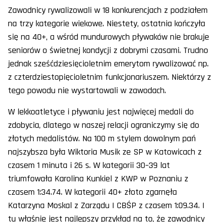
Zawodnicy rywalizowali w 18 konkurencjach z podziałem
na trzy kategorie wiekowe. Niestety, ostatnia kończyła
się na 40+, a wśród mundurowych pływaków nie brakuje
seniorów o świetnej kondycji z dobrymi czasami. Trudno
jednak sześćdziesięcioletnim emerytom rywalizować np.
z czterdziestopięcioletnim funkcjonariuszem. Niektórzy z
tego powodu nie wystartowali w zawodach.
W lekkoatletyce i pływaniu jest najwięcej medali do
zdobycia, dlatego w naszej relacji ograniczymy się do
złotych medalistów. Na 100 m stylem dowolnym pań
najszybsza była Wiktoria Musik ze SP w Katowicach z
czasem 1 minuta i 26 s. W kategorii 30–39 lat
triumfowała Karolina Kunkiel z KWP w Poznaniu z
czasem 1:34.74. W kategorii 40+ złoto zgarnęła
Katarzyna Moskal z Zarządu I CBŚP z czasem 1:09.34. I
tu właśnie jest najlepszy przykład na to, że zawodnicy