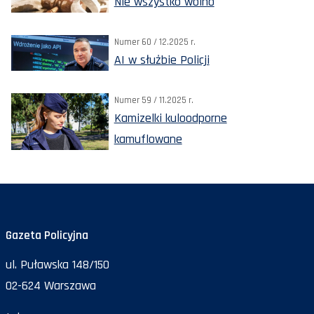
Nie wszystko wolno
Numer 60 / 12.2025 r.
AI w służbie Policji
Numer 59 / 11.2025 r.
Kamizelki kuloodporne
kamuflowane
Gazeta Policyjna
ul. Puławska 148/150
02-624 Warszawa