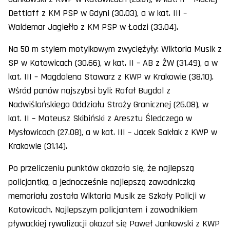
Dettlaff z KM PSP w Gdyni (30.03), a w kat. III –
Waldemar Jagiełło z KM PSP w Łodzi (33.04).
Na 50 m stylem motylkowym zwyciężyły: Wiktoria Musik z
SP w Katowicach (30.66), w kat. II – AB z ŻW (31.49), a w
kat. III – Magdalena Stawarz z KWP w Krakowie (38.10).
Wśród panów najszybsi byli: Rafał Bugdol z
Nadwiślańskiego Oddziału Straży Granicznej (26.08), w
kat. II – Mateusz Skibiński z Aresztu Śledczego w
Mysłowicach (27.08), a w kat. III – Jacek Sakłak z KWP w
Krakowie (31.14).
Po przeliczeniu punktów okazało się, że najlepszą
policjantką, a jednocześnie najlepszą zawodniczką
memoriału została Wiktoria Musik ze Szkoły Policji w
Katowicach. Najlepszym policjantem i zawodnikiem
pływackiej rywalizacji okazał się Paweł Jankowski z KWP