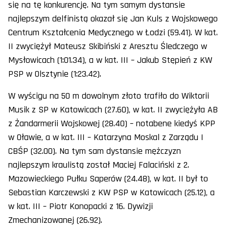
się na tę konkurencję. Na tym samym dystansie
najlepszym delfinistą okazał się Jan Kuls z Wojskowego
Centrum Kształcenia Medycznego w Łodzi (59.41). W kat.
II zwyciężył Mateusz Skibiński z Aresztu Śledczego w
Mysłowicach (1:01.34), a w kat. III – Jakub Stępień z KW
PSP w Olsztynie (1:23.42).
W wyścigu na 50 m dowolnym złoto trafiło do Wiktorii
Musik z SP w Katowicach (27.60), w kat. II zwyciężyła AB
z Żandarmerii Wojskowej (28.40) – notabene kiedyś KPP
w Oławie, a w kat. III – Katarzyna Moskal z Zarządu I
CBŚP (32.00). Na tym sam dystansie mężczyzn
najlepszym kraulistą został Maciej Falaciński z 2.
Mazowieckiego Pułku Saperów (24.48), w kat. II był to
Sebastian Karczewski z KW PSP w Katowicach (25.12), a
w kat. III – Piotr Konopacki z 16. Dywizji
Zmechanizowanej (26.92).