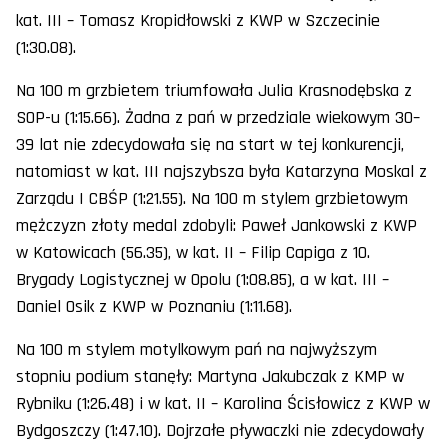
kat. III – Tomasz Kropidłowski z KWP w Szczecinie
(1:30.08).
Na 100 m grzbietem triumfowała Julia Krasnodębska z
SOP-u (1:15.66). Żadna z pań w przedziale wiekowym 30–
39 lat nie zdecydowała się na start w tej konkurencji,
natomiast w kat. III najszybsza była Katarzyna Moskal z
Zarządu I CBŚP (1:21.55). Na 100 m stylem grzbietowym
mężczyzn złoty medal zdobyli: Paweł Jankowski z KWP
w Katowicach (56.35), w kat. II – Filip Capiga z 10.
Brygady Logistycznej w Opolu (1:08.85), a w kat. III –
Daniel Osik z KWP w Poznaniu (1:11.68).
Na 100 m stylem motylkowym pań na najwyższym
stopniu podium stanęły: Martyna Jakubczak z KMP w
Rybniku (1:26.48) i w kat. II – Karolina Ścisłowicz z KWP w
Bydgoszczy (1:47.10). Dojrzałe pływaczki nie zdecydowały