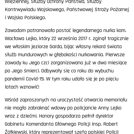
Więziennej, Służby Ochrony Państwa, Służby
Kontrwywiadu Wojskowego, Państwowej Straży Pożarnej
i Wojska Polskiego.
Zawodom patronowała postać legendarnego nurka kom.
Wacława Lejko, który 22 września 2017 r. zginął tragicznie
we włoskim jeziorze Garda, bijąc własny rekord świata
służb mundurowych w głębokości nurkowania. Pierwsze
zawody ku Jego czci zorganizowano już w dwa miesiące
po Jego śmierci. Odbywały się co roku do wybuchu
pandemii Covid-19. W tym roku udało się je po pięciu
latach wznowić!
Wśród zaproszonych na uroczystość otwarcia memoriału
nie mogło zabraknąć wdowy po policjancie Anny Lejko
wraz z dziećmi. Honory gospodarza pełnił dyrektor
Gabinetu Komendanta Głównego Policji insp. Robert
Żółkiewski, który reprezentował szefa polskiej Policji