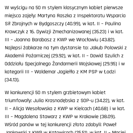
W wyścigu na 50 m stylem klasycznym kobiet pierwsze
miejsca zajęły: Martyna Raszka z Inspektoratu Wsparcia
Sił Zbrojnych w Bydgoszczy (40.99), w kat. II – Paulina
Krawczyk z 16. Dywizji Zmechanizowanej (35.23) i w kat.
III – Joanna Barabasz z KWP we Wrocławiu (43.82).
Najlepsi żabkarze na tym dystansie to: Jakub Polowski z
Akademii Pożarniczej (29.92), w kat. II – Dawid Szulich z
Oddziału Specjalnego Żandarmerii Wojskowej (29.95) i w
kategorii III – Waldemar Jagiełło z KM PSP w Łodzi
(34.13).
W konkurencji 50 m stylem grzbietowym kobiet
triumfowały: Julia Krasnodębska z SOP-u (34.22), w kat.
II – Alicja Wesołowska z KWP w Kielcach (40.68) i w kat.
III – Magdalena Stawarz z KWP w Krakowie (38.09).
Wśród panów w tej konkurencji złoto zdobyli: Paweł
Jankowski z KWP w Katowicach (25.51), w kat. II – Maciej