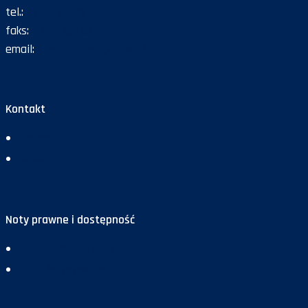
tel.:
47 72 161 26
faks:
47 72 168 67
email:
gazeta@policja.gov.pl
Kontakt
Redakcja
Reklama
Noty prawne i dostępność
Deklaracja dostępności
Polityka prywatności