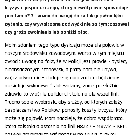
kryzysu gospodarczego, który niewątpliwie spowoduje
pandemia? Z terenu docierają do redakcji pełne lęku
pytania, czy wywalczone podwyżki nie są tymczasowe i
czy grożą zwolnienia lub obniżki płac.
Moim zdaniem tego typu dyskusja może się pojawić w
naszym środowisku zawodowym. Warto w tym miejscu
zwrócić uwagę na fakt, że w Policji jest prawie 7 tysięcy
nieobsadzonych stanowisk, a pracy nam nie ubywa,
wręcz odwrotnie – dodaje się nam zadań i będziemy
musieli je wykonywać. Jak widzimy, zaraz po służbie
zdrowia to właśnie policjanci stoją na pierwszej linii.
Trudno sobie wyobrazić, aby służby, od których zależy
bezpieczeństwo Polaków, ponosiły koszty kryzysu, który
może się pojawić. Mam nadzieję, że dobra współpraca,
która zaistniała ostatnio na linii NSZZP – MSWiA – KGP,
pozwoli zminimalizować negatywne skutki, z jakimi