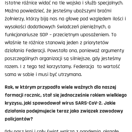
Istotne różnice widać na tle wojska i służb specjalnych.
Można powiedzieć, że jesteśmy uboższymi braćmi
żołnierzy, którzy biją nas na głowę pod względem ilości i
wysokości dodatkowych świadczeń pieniężnych, a
funkcjonariusze SOP – przeciętnym uposażeniem. To
właśnie te różnice stanowią jeden z priorytetów
działania Federacji. Powstała ona, ponieważ argumenty
poszczególnych organizacji są silniejsze, gdy jesteśmy
razem. I z tego też korzystamy. Federacja to wartość
sama w sobie i musi być utrzymana.
Rok, w którym przypadło wiele ważnych dla naszej
formacji rocznic, stał się jednocześnie rokiem wielkiego
kryzysu, jaki spowodował wirus SARS-CoV-2. Jakie
działania podejmujecie teraz jako związek zawodowy
policjantów?
Gdy nasz kraj i cały świat walczą z pandemią, okrągłe