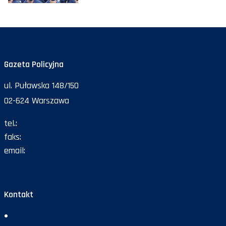
Gazeta Policyjna
ul. Puławska 148/150
02-624 Warszawa
tel.:
47 72 161 26
faks:
47 72 168 67
email:
gazeta@policja.gov.pl
Kontakt
Redakcja