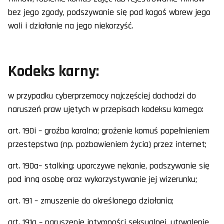
bez jego zgody, podszywanie się pod kogoś wbrew jego
woli i działanie na jego niekorzyść.
Kodeks karny:
w przypadku cyberprzemocy najczęściej dochodzi do
naruszeń praw ujętych w przepisach kodeksu karnego:
art. 190i – groźba karalna; grożenie komuś popełnieniem
przestępstwa (np. pozbawieniem życia) przez internet;
art. 190a– stalking: uporczywe nękanie, podszywanie się
pod inną osobę oraz wykorzystywanie jej wizerunku;
art. 191 – zmuszenie do określonego działania;
art. 191a – naruszenie intymności seksualnej, utrwalenie