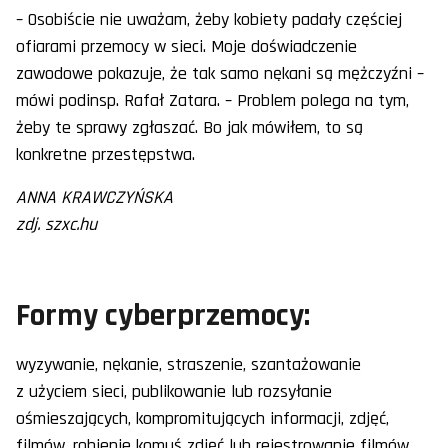
– Osobiście nie uważam, żeby kobiety padały częściej
ofiarami przemocy w sieci. Moje doświadczenie
zawodowe pokazuje, że tak samo nękani są mężczyźni –
mówi podinsp. Rafał Zatara. – Problem polega na tym,
żeby te sprawy zgłaszać. Bo jak mówiłem, to są
konkretne przestępstwa.
ANNA KRAWCZYŃSKA
zdj. szxc.hu
Formy cyberprzemocy:
wyzywanie, nękanie, straszenie, szantażowanie
z użyciem sieci, publikowanie lub rozsyłanie
ośmieszających, kompromitujących informacji, zdjęć,
filmów, robienie komuś zdjęć lub rejestrowanie filmów