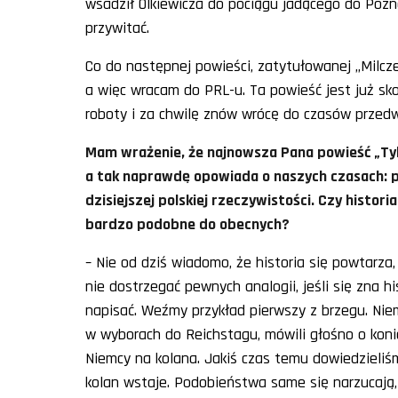
wsadził Olkiewicza do pociągu jadącego do Pozna
przywitać.
Co do następnej powieści, zatytułowanej „Milczeni
a więc wracam do PRL-u. Ta powieść jest już sko
roboty i za chwilę znów wrócę do czasów przedwo
Mam wrażenie, że najnowsza Pana powieść „Tyl
a tak naprawdę opowiada o naszych czasach:
dzisiejszej polskiej rzeczywistości. Czy histori
bardzo podobne do obecnych?
– Nie od dziś wiadomo, że historia się powtarza
nie dostrzegać pewnych analogii, jeśli się zna hi
napisać. Weźmy przykład pierwszy z brzegu. Niem
w wyborach do Reichstagu, mówili głośno o koniec
Niemcy na kolana. Jakiś czas temu dowiedzieliśmy
kolan wstaje. Podobieństwa same się narzucają, w