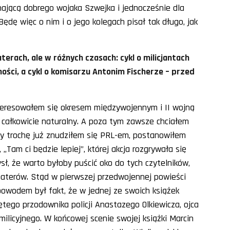
inającą dobrego wojaka Szwejka i jednocześnie dla
ędę więc o nim i o jego kolegach pisał tak długo, jak
erach, ale w różnych czasach: cykl o milicjantach
ości, a cykl o komisarzu Antonim Fischerze – przed
teresowałem się okresem międzywojennym i II wojną
 całkowicie naturalny. A poza tym zawsze chciałem
gdy trochę już znudziłem się PRL-em, postanowiłem
„Tam ci będzie lepiej”, której akcja rozgrywała się
, że warto byłoby puścić oko do tych czytelników,
ohaterów. Stąd w pierwszej przedwojennej powieści
powodem był fakt, że w jednej ze swoich książek
ętego przodownika policji Anastazego Olkiewicza, ojca
milicyjnego. W końcowej scenie swojej książki Marcin