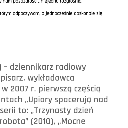
nam pozazdrościć niejedna rozgłośnia.
którym odpoczywam, a jednocześnie doskonale się
.) – dziennikarz radiowy
, pisarz, wykładowca
w 2007 r. pierwszą częścią
antach „Upiory spacerują nad
 serii to: „Trzynasty dzień
 robota” (2010), „Mocne