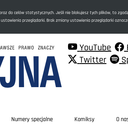
raz do celów statystycznych. Jeśli nie blokujesz tych plików, to zgadz
 ustawienia przeglądarki. Brak zmiany ustawienia przeglądarki oznac
YouTube
Twitter
S
Numery specjalne
Komiksy
O na