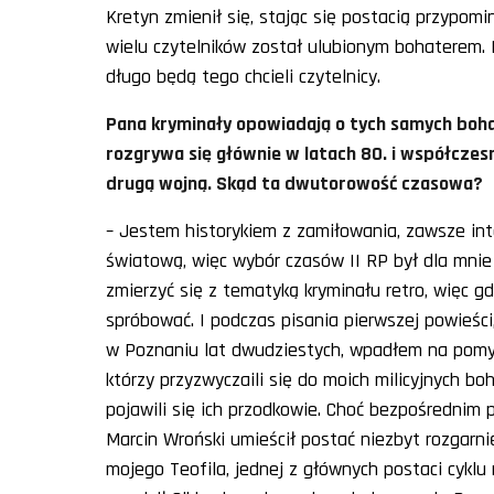
Kretyn zmienił się, stając się postacią przypom
wielu czytelników został ulubionym bohaterem. B
długo będą tego chcieli czytelnicy.
Pana kryminały opowiadają o tych samych bohat
rozgrywa się głównie w latach 80. i współczesn
drugą wojną. Skąd ta dwutorowość czasowa?
– Jestem historykiem z zamiłowania, zawsze in
światową, więc wybór czasów II RP był dla mnie
zmierzyć się z tematyką kryminału retro, więc 
spróbować. I podczas pisania pierwszej powieści, 
w Poznaniu lat dwudziestych, wpadłem na pomysł
którzy przyzwyczaili się do moich milicyjnych b
pojawili się ich przodkowie. Choć bezpośrednim 
Marcin Wroński umieścił postać niezbyt rozgarni
mojego Teofila, jednej z głównych postaci cyklu 