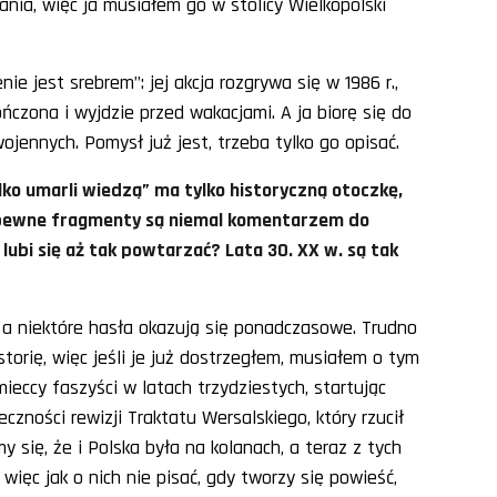
nia, więc ja musiałem go w stolicy Wielkopolski
e jest srebrem”: jej akcja rozgrywa się w 1986 r.,
ńczona i wyjdzie przed wakacjami. A ja biorę się do
jennych. Pomysł już jest, trzeba tylko go opisać.
ko umarli wiedzą” ma tylko historyczną otoczkę,
 pewne fragmenty są niemal komentarzem do
a lubi się aż tak powtarzać? Lata 30. XX w. są tak
, a niektóre hasła okazują się ponadczasowe. Trudno
storię, więc jeśli je już dostrzegłem, musiałem o tym
ieccy faszyści w latach trzydziestych, startując
zności rewizji Traktatu Wersalskiego, który rzucił
 się, że i Polska była na kolanach, a teraz z tych
ięc jak o nich nie pisać, gdy tworzy się powieść,