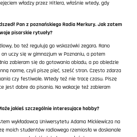
rzejęciem władzy przez Hitlera, właśnie wtedy, gdy
 odszedł Pan z poznańskiego Radia Merkury. Jak zatem
woje pisarskie rytuały?
adiowy, bo też regulują go wskazówki zegara. Rano
 on uczy się w gimnazjum w Poznaniu, a potem
nia zabieram się do gotowania obiadu, a po obiedzie
ą normę, czyli piszę pięć, sześć stron. Często zdarza
ania czy festiwale. Wtedy też nie tracę czasu. Piszę
ce jest dobre do pisania. Na wakacje też zabieram
oże jakieś szczególnie interesujące hobby?
 Jestem wykładowcą Uniwersytetu Adama Mickiewicza na
Uczę moich studentów radiowego rzemiosła w doskonale