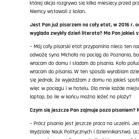
której akcja rozgrywa się kilka miesięcy przed p
Niemcy wstawali z kolan.
Jest Pan już pisarzem na cały etat, w 2016 r.
wygląda zwykły dzień literata? Ma Pan jakieś s
– Mój cały pisarski etat przypomina nieco ten r
odwożę syna Michała na pociąg do Poznania, bo
wracam do domu i siadam do pisania. Koło połud
wracam do pisania. W ten sposób wyrabiam dzienn
się jednak, że wyjeżdżam z domu na jakieś spotk
więc w pociągu i w hotelu. Dla mnie każde miejs
laptop, bo ile w końcu można leżeć na plaży?
Czym się jeszcze Pan zajmuje poza pisaniem? M
– Prócz pisania jest jeszcze praca na uczelni.
Wydziale Nauk Politycznych i Dziennikarstwa. 