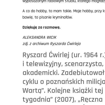
wyposażonym radiowym studiu, którego mogłaby 
A co do hobby, to mam takie. Moje hobby, przy 
bawię, to pisanie kryminałów.
Dziękuję za rozmowę.
ALEKSANDRA WICIK
zdj. z archiwum Ryszarda Ćwirleja
Ryszard Ćwirlej (ur. 1964 r
i telewizyjny, scenarzysta
akademicki. Zadebiutował 
cyklu o poznańskich milicj
Wartą”. Kolejne książki tej
tygodnia” (2007), „Ręczna