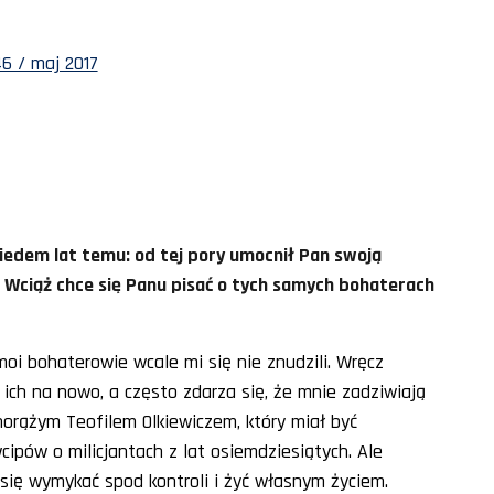
6 / maj 2017
iedem lat temu: od tej pory umocnił Pan swoją
k. Wciąż chce się Panu pisać o tych samych bohaterach
moi bohaterowie wcale mi się nie znudzili. Wręcz
 ich na nowo, a często zdarza się, że mnie zadziwiają
orążym Teofilem Olkiewiczem, który miał być
wcipów o milicjantach z lat osiemdziesiątych. Ale
ię wymykać spod kontroli i żyć własnym życiem.