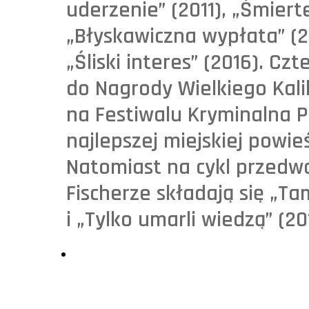
uderzenie” (2011), „Śmier
„Błyskawiczna wypłata” (20
„Śliski interes” (2016). C
do Nagrody Wielkiego Kali
na Festiwalu Kryminalna P
najlepszej miejskiej powie
Natomiast na cykl przedw
Fischerze składają się „Tam
i „Tylko umarli wiedzą” (20