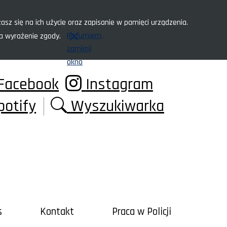
asz się na ich użycie oraz zapisanie w pamięci urządzenia.
Rozumiem,
za wyrażenie zgody.
zamknij
okno
Facebook
Instagram
potify
Wyszukiwarka
s
Kontakt
Praca w Policji