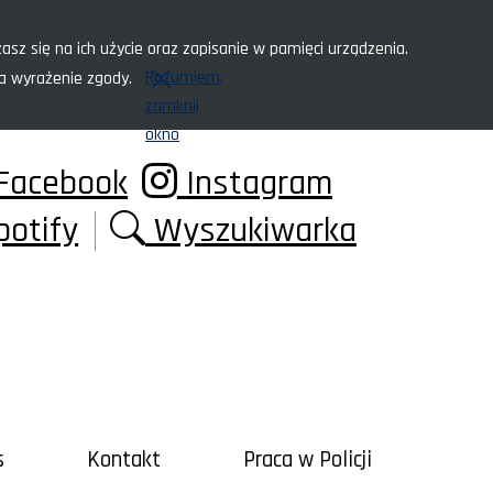
asz się na ich użycie oraz zapisanie w pamięci urządzenia.
Rozumiem,
za wyrażenie zgody.
zamknij
okno
Facebook
Instagram
potify
Wyszukiwarka
s
Kontakt
Praca w Policji