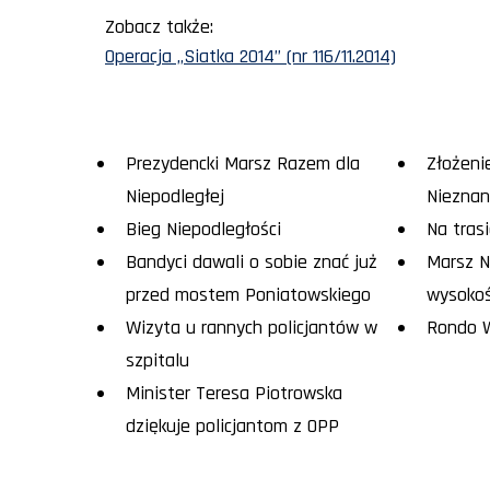
Zobacz także:
Operacja „Siatka 2014” (nr 116/11.2014)
Prezydencki Marsz Razem dla
Złożeni
Niepodległej
Nieznan
Bieg Niepodległości
Na tras
Bandyci dawali o sobie znać już
Marsz N
przed mostem Poniatowskiego
wysoko
Wizyta u rannych policjantów w
Rondo 
szpitalu
Minister Teresa Piotrowska
dziękuje policjantom z OPP