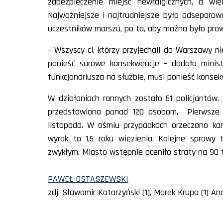
zabezpieczenie miejsc newralgicznych, a wię
Najważniejsze i najtrudniejsze było odseparo
uczestników marszu, po to, aby można było prowa
– Wszyscy ci, którzy przyjechali do Warszawy ni
ponieść surowe konsekwencje – dodała minist
funkcjonariusza na służbie, musi ponieść konsek
W działaniach rannych zostało 51 policjantów.
przedstawiono ponad 120 osobom. Pierwsze w
listopada. W ośmiu przypadkach orzeczono ka
wyrok to 1,5 roku więzienia. Kolejne sprawy 
zwykłym. Miasto wstępnie oceniło straty na 90 ty
PAWEŁ OSTASZEWSKI
zdj. Sławomir Katarzyński (1), Marek Krupa (1) Andr