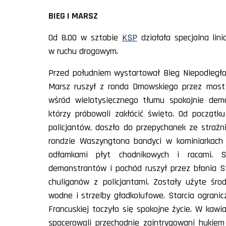
BIEG I MARSZ
Od 8.00 w sztabie
KSP
działała specjalna lini
w ruchu drogowym.
Przed południem wystartował Bieg Niepodległoś
Marsz ruszył z ronda Dmowskiego przez most 
wśród wielotysięcznego tłumu spokojnie demon
którzy próbowali zakłócić święto. Od początk
policjantów, doszło do przepychanek ze strażn
rondzie Waszyngtona bandyci w kominiarkach z
odłamkami płyt chodnikowych i racami. St
demonstrantów i pochód ruszył przez błonia S
chuliganów z policjantami. Zostały użyte śro
wodne i strzelby gładkolufowe. Starcia ogranicz
Francuskiej toczyło się spokojne życie. W kawia
spacerowali przechodnie zaintrygowani hukiem