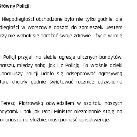
łówny Policji:
o Niepodległości obchodzone było nie tylko godnie, ale
odległości w Warszawie doszło do zamieszek. Jestem
zy nie wahali się narażać swoje zdrowie i życie w imię
Policji przyjęli na siebie agresję ulicznych bandytów,
rszu, między sobą, jak i z Policją. To właśnie dzięki
jonariuszy Policji udało się odseparować agresywną
tóre chciały godnie świętować rocznicę odzyskania
Teresą Piotrowską odwiedziłem w szpitalu naszych
ndytami. I tak jak Pani Minister niezmiennie stoję na
jonariusza na służbie, musi ponieść konsekwencje.