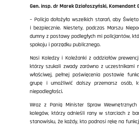
Gen. insp. dr Marek Działoszyński, Komendant G
– Policja dołożyła wszelkich starań, aby Święt
i bezpiecznie. Niestety, podczas Marszu Niep
dumny z postawy podległych mi policjantów, któr
spokoju i porządku publicznego.
Nasi Koledzy i Koleżanki z oddziałów prewencji 
którzy szukali zwady zarówno z uczestnikami ma
właściwej, pełnej poświęcenia postawie funkc
grupę i umożliwić dalszy przemarsz osób, k
niepodległości.
Wraz z Panią Minister Spraw Wewnętrznych 
kolegów, którzy odnieśli rany w starciach z ba
stanowisku, że każdy, kto podnosi rękę na funkc