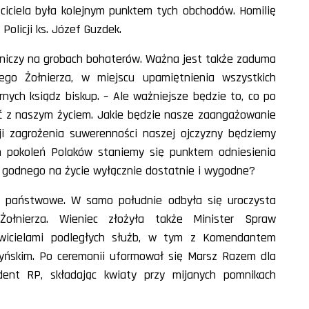
ciciela była kolejnym punktem tych obchodów. Homilię
olicji ks. Józef Guzdek.
zniczy na grobach bohaterów. Ważna jest także zaduma
ego Żołnierza, w miejscu upamiętnienia wszystkich
rnych ksiądz biskup. – Ale ważniejsze będzie to, co po
bić z naszym życiem. Jakie będzie nasze zaangażowanie
 zagrożenia suwerenności naszej ojczyzny będziemy
ch pokoleń Polaków staniemy się punktem odniesienia
ia godnego na życie wyłącznie dostatnie i wygodne?
 państwowe. W samo południe odbyła się uroczysta
łnierza. Wieniec złożyła także Minister Spraw
wicielami podległych służb, w tym z Komendantem
szyńskim. Po ceremonii uformował się Marsz Razem dla
ydent RP, składając kwiaty przy mijanych pomnikach