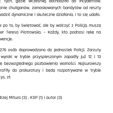
c tych, gdzie wcześniej dochodziło do incydentów.
wanie chuliganów, zamaskowanych bandytów od reszty
dzić dynamiczne i skuteczne działania, i to się udało.
e po to, by świętować, ale by walczyć z Policją, muszą
er Teresa Piotrowska. – Każdy, kto podnosi rękę na
wencje.
 276 osób doprowadzono do jednostek Policji. Zarzuty
yroki w trybie przyspieszonym zapadły już 12 i 13
rę bezwzględnego pozbawienia wolności. Najsurowszy
trafiły do prokuratury i będą rozpatrywane w trybie
s. zł.
zej Mitura (3) , KSP (1) i autor (3)