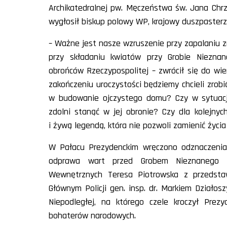
Archikatedralnej pw. Męczeństwa św. Jana Chrz
wygłosił biskup polowy WP, krajowy duszpasterz P
– Ważne jest nasze wzruszenie przy zapalaniu 
przy składaniu kwiatów przy Grobie Nieznan
obrońców Rzeczypospolitej – zwrócił się do wie
zakończeniu uroczystości będziemy chcieli zro
w budowanie ojczystego domu? Czy w sytuacji
zdolni stanąć w jej obronie? Czy dla kolejny
i żywą legendą, która nie pozwoli zamienić życ
W Pałacu Prezydenckim wręczono odznaczenia
odprawa wart przed Grobem Nieznanego Żo
Wewnętrznych Teresa Piotrowska z przedsta
Głównym Policji gen. insp. dr. Markiem Działo
Niepodległej, na którego czele kroczył Prez
bohaterów narodowych.