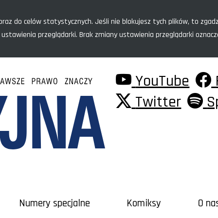
raz do celów statystycznych. Jeśli nie blokujesz tych plików, to zgadz
 ustawienia przeglądarki. Brak zmiany ustawienia przeglądarki oznac
YouTube
Twitter
S
Numery specjalne
Komiksy
O na