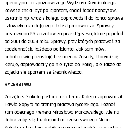
operacyjno - rozpoznawczego Wydziału Kryminalnego.
Zawsze chciał być policjantem, chciał łapać bandytów.
Ostatnio np. wraz z kolegą doprowadzili do końca sprawę
człowieka okradającego działki pracownicze. Sprawcy
postawiono 56 zarzutów za przestępstwa, które popełnił
od 2001 do 2004 roku. Sprawy, przy których pracował, są
codziennością każdego policjanta. Jak sam mówi,
bohaterowie pozostają bezimienni. Zasady, którymi się
kieruje, doprowadziły go nie tylko do Policji, ale także do
zajęcia się sportem ze średniowiecza.
RYCERSTWO
Zaczęło się około półtora roku temu. Kolega zaprowadził
Pawła Sopyło na trening bractwa rycerskiego. Poznał
tam obecnego trenera Mirosława Markowskiego. Ale na
dobre zajął się treningami od czasu swojego ślubu.
Koledzy z bractwa zrobili mu niespodziankę i przyjechali