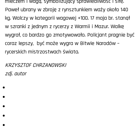
mieczem i wagą, symbolizujący sprawiedliwość i siłę.
Paweł ubrany w zbroję z rynsztunkiem waży około 140
kg. Walczy w kategorii wagowej +100. 17 maja br. stanął
w szranki z jednym z rycerzy z Warmii i Mazur. Walkę
wygrał, co bardzo go zmotywowało. Policjant pragnie być
coraz lepszy, być może wygra w Bitwie Narodów –
rycerskich mistrzostwach świata.
KRZYSZTOF CHRZANOWSKI
zdj. autor