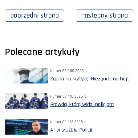
poprzedni
strona
następny
strona
Polecane artykuły
Numer 66 / 06.2026 r.
Zgoda na krytykę. Niezgoda na hejt
Numer 58 / 10.2025 r.
Prawda, którą widzi policjant
Numer 60 / 12.2025 r.
AI w służbie Policji