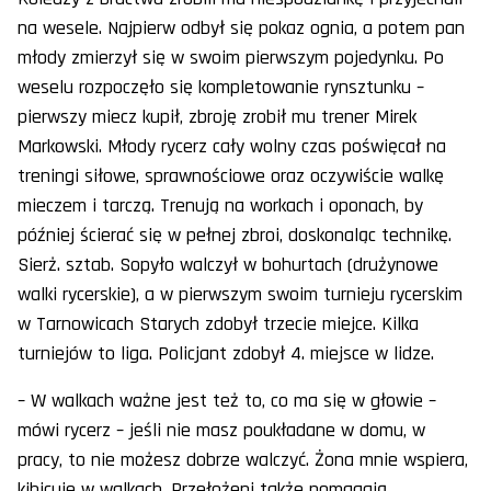
na wesele. Najpierw odbył się pokaz ognia, a potem pan
młody zmierzył się w swoim pierwszym pojedynku. Po
weselu rozpoczęło się kompletowanie rynsztunku –
pierwszy miecz kupił, zbroję zrobił mu trener Mirek
Markowski. Młody rycerz cały wolny czas poświęcał na
treningi siłowe, sprawnościowe oraz oczywiście walkę
mieczem i tarczą. Trenują na workach i oponach, by
później ścierać się w pełnej zbroi, doskonaląc technikę.
Sierż. sztab. Sopyło walczył w bohurtach (drużynowe
walki rycerskie), a w pierwszym swoim turnieju rycerskim
w Tarnowicach Starych zdobył trzecie miejce. Kilka
turniejów to liga. Policjant zdobył 4. miejsce w lidze.
– W walkach ważne jest też to, co ma się w głowie –
mówi rycerz – jeśli nie masz poukładane w domu, w
pracy, to nie możesz dobrze walczyć. Żona mnie wspiera,
kibicuje w walkach. Przełożeni także pomagają,