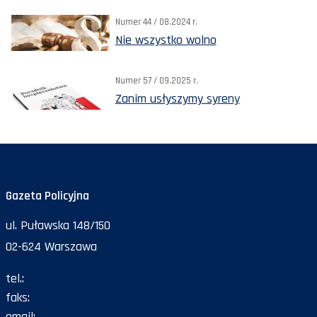
Numer 44 / 08.2024 r.
Nie wszystko wolno
Numer 57 / 09.2025 r.
Zanim usłyszymy syreny
Gazeta Policyjna
ul. Puławska 148/150
02-624 Warszawa
tel.:
47 72 161 26
faks:
47 72 168 67
email:
gazeta@policja.gov.pl