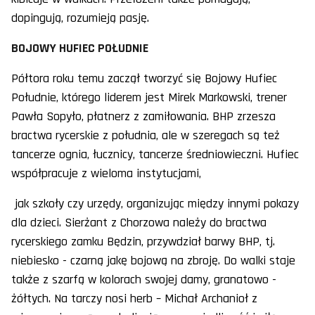
dopingują, rozumieją pasję.
BOJOWY HUFIEC POŁUDNIE
Półtora roku temu zaczął tworzyć się Bojowy Hufiec
Południe, którego liderem jest Mirek Markowski, trener
Pawła Sopyło, płatnerz z zamiłowania. BHP zrzesza
bractwa rycerskie z południa, ale w szeregach są też
tancerze ognia, łucznicy, tancerze średniowieczni. Hufiec
współpracuje z wieloma instytucjami,
jak szkoły czy urzędy, organizując między innymi pokazy
dla dzieci. Sierżant z Chorzowa należy do bractwa
rycerskiego zamku Będzin, przywdział barwy BHP, tj.
niebiesko - czarną jakę bojową na zbroję. Do walki staje
także z szarfą w kolorach swojej damy, granatowo -
żółtych. Na tarczy nosi herb – Michał Archanioł z