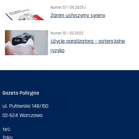
Numer 57 / 09.2025 r.
Zanim usłyszymy syreny
Numer 15 / 03.2022
Użycie paralizatora – potencjalne
ryzyko
Gazeta Policyjna
ul. Puławska 148/150
02-624 Warszawa
tel.:
47 72 161 26
faks:
47 72 168 67