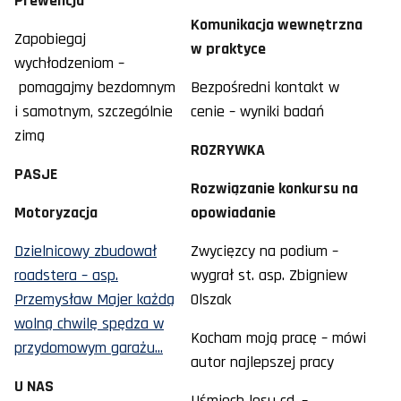
Prewencja
Komunikacja wewnętrzna
Zapobiegaj
w praktyce
wychłodzeniom –
pomagajmy bezdomnym
Bezpośredni kontakt w
i samotnym, szczególnie
cenie – wyniki badań
zimą
ROZRYWKA
PASJE
Rozwiązanie konkursu na
Motoryzacja
opowiadanie
Dzielnicowy zbudował
Zwycięzcy na podium –
roadstera – asp.
wygrał st. asp. Zbigniew
Przemysław Majer każdą
Olszak
wolną chwilę spędza w
Kocham moją pracę – mówi
przydomowym garażu...
autor najlepszej pracy
U NAS
Uśmiech losu cd. –