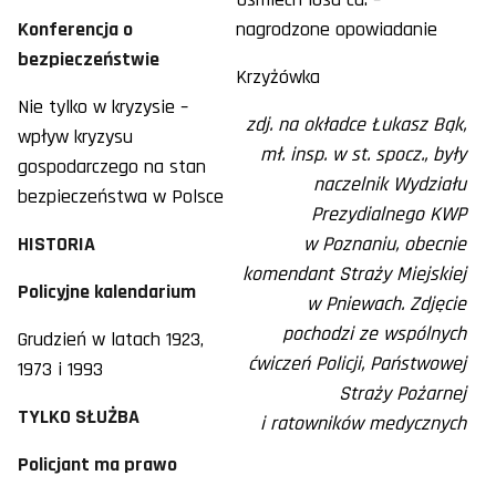
Konferencja o
nagrodzone opowiadanie
bezpieczeństwie
Krzyżówka
Nie tylko w kryzysie –
zdj. na okładce Łukasz Bąk,
wpływ kryzysu
mł. insp. w st. spocz., były
gospodarczego na stan
naczelnik Wydziału
bezpieczeństwa w Polsce
Prezydialnego KWP
HISTORIA
w Poznaniu, obecnie
komendant Straży Miejskiej
Policyjne kalendarium
w Pniewach. Zdjęcie
pochodzi ze wspólnych
Grudzień w latach 1923,
ćwiczeń Policji, Państwowej
1973 i 1993
Straży Pożarnej
TYLKO SŁUŻBA
i ratowników medycznych
Policjant ma prawo