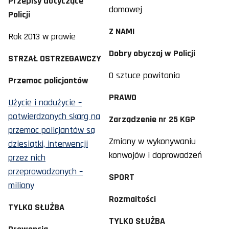
Przepisy dotyczące
domowej
Policji
Z NAMI
Rok 2013 w prawie
Dobry obyczaj w Policji
STRZAŁ OSTRZEGAWCZY
O sztuce powitania
Przemoc policjantów
PRAWO
Użycie i nadużycie –
potwierdzonych skarg na
Zarządzenie nr 25 KGP
przemoc policjantów są
Zmiany w wykonywaniu
dziesiątki, interwencji
konwojów i doprowadzeń
przez nich
przeprowadzonych –
SPORT
miliony
Rozmaitości
TYLKO SŁUŻBA
TYLKO SŁUŻBA