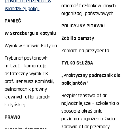
jedyna cudzoziemka w
ofiarność członków innych
islandzkiej policji
organizacji państwowych
PAMIĘĆ
POLICYJNY PITAWAL
W Strasburgu o Katyniu
Zabili z zemsty
Wyrok w sprawie Katynia
Zamach na prezydenta
Trybunał postanowił
TYLKO SŁUŻBA
milczeć – komentuje
ostateczny wyrok TK
„Praktyczny podręcznik dla
prof. Ireneusz Kamiński,
policjantów”
pełnomocnik prawny
Bezpieczeństwo ofiar
krewnych ofiar zbrodni
najważniejsze – szkolenia o
katyńskiej
sposobie określania
PRAWO
poziomu zagrożenia życia i
zdrowia ofiar przemocy