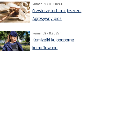
Numer 39 / 03.2024 r.
O zwierzętach raz jeszcze.
Agresywny pies
Numer 59 / 11.2025 r.
Kamizelki kuloodporne
kamuflowane