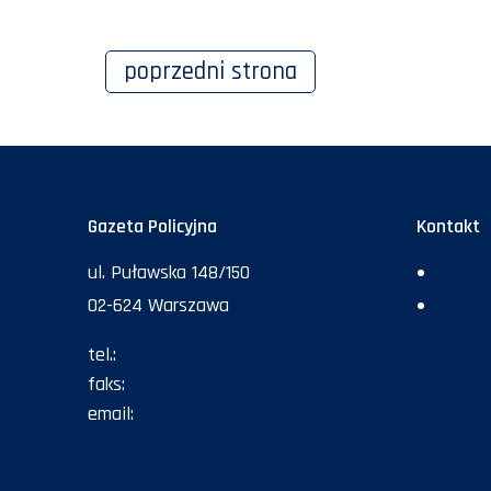
poprzedni
strona
Gazeta Policyjna
Kontakt
ul. Puławska 148/150
Redakc
02-624 Warszawa
Rekla
tel.:
47 72 161 26
faks:
47 72 168 67
email:
gazeta@policja.gov.pl