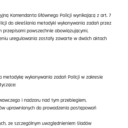
jną Komendanta Głównego Policji wynikającą z art. 7
Policji do określania metodyki wykonywania zadań przez
ym przepisami powszechnie obowiązującymi,
niu uregulowania zostały zawarte w dwóch aktach
eśla metodykę wykonywania zadań Policji w zakresie
tyczące:
wawczego i nadzoru nad tym przebiegiem,
rganów uprawnionych do prowadzenia postępowań
ych, ze szczególnym uwzględnieniem śladów