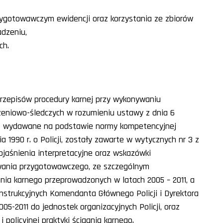
ygotowawczym ewidencji oraz korzystania ze zbiorów
adzeniu,
ch.
przepisów procedury karnej przy wykonywaniu
eniowo-śledczych w rozumieniu ustawy z dnia 6
iż są wydawane na podstawie normy kompetencyjnej
ia 1990 r. o Policji, zostały zawarte w wytycznych nr 3 z
bjaśnienia interpretacyjne oraz wskazówki
wania przygotowawczego, ze szczególnym
ia karnego przeprowadzonych w latach 2005 – 2011, a
instrukcyjnych Komendanta Głównego Policji i Dyrektora
05-2011 do jednostek organizacyjnych Policji, oraz
 policyjnej praktyki ścigania karnego.