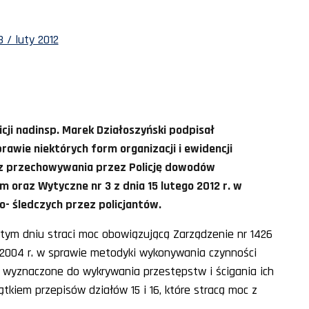
 / luty 2012
cji nadinsp. Marek Działoszyński podpisał
prawie niektórych form organizacji i ewidencji
az przechowywania przez Policję dowodów
oraz Wytyczne nr 3 z dnia 15 lutego 2012 r. w
- śledczych przez policjantów.
 tym dniu straci moc obowiązującą Zarządzenie nr 1426
 2004 r. w sprawie metodyki wykonywania czynności
 wyznaczone do wykrywania przestępstw i ścigania ich
jątkiem przepisów działów 15 i 16, które stracą moc z