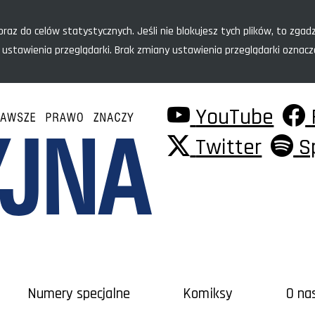
raz do celów statystycznych. Jeśli nie blokujesz tych plików, to zgadz
 ustawienia przeglądarki. Brak zmiany ustawienia przeglądarki oznac
YouTube
Twitter
S
Numery specjalne
Komiksy
O na