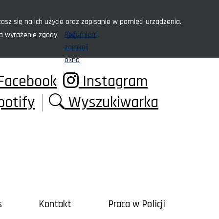
asz się na ich użycie oraz zapisanie w pamięci urządzenia.
Rozumiem,
za wyrażenie zgody.
zamknij
okno
Facebook
Instagram
potify
Wyszukiwarka
s
Kontakt
Praca w Policji