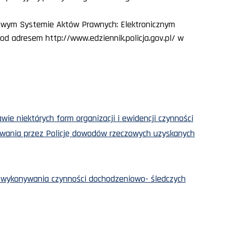
owym Systemie Aktów Prawnych: Elektronicznym
d adresem http://www.edziennik.policja.gov.pl/ w
awie niektórych form organizacji i ewidencji czynności
ywania przez Policję dowodów rzeczowych uzyskanych
ie wykonywania czynności dochodzeniowo- śledczych