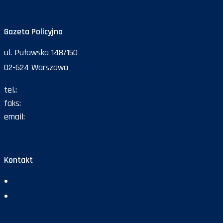
Gazeta Policyjna
ul. Puławska 148/150
02-624 Warszawa
tel.:
47 72 161 26
faks:
47 72 168 67
email:
gazeta@policja.gov.pl
Kontakt
Redakcja
Reklama