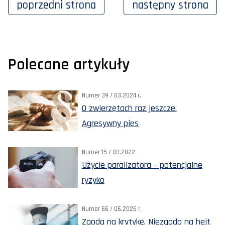
poprzedni
strona
następny
strona
Polecane artykuły
Numer 39 / 03.2024 r.
O zwierzętach raz jeszcze.
Agresywny pies
Numer 15 / 03.2022
Użycie paralizatora – potencjalne
ryzyko
Numer 66 / 06.2026 r.
Zgoda na krytykę. Niezgoda na hejt