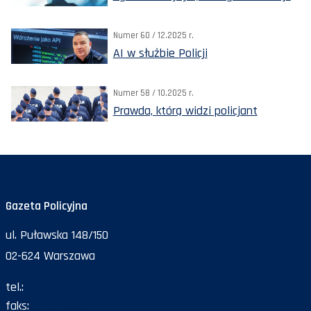
Numer 60 / 12.2025 r.
AI w służbie Policji
Numer 58 / 10.2025 r.
Prawda, którą widzi policjant
Gazeta Policyjna
ul. Puławska 148/150
02-624 Warszawa
tel.:
47 72 161 26
faks:
47 72 168 67