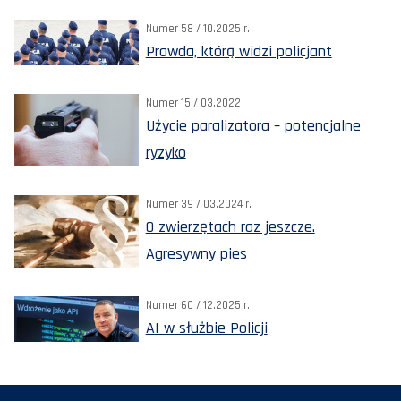
Numer 58 / 10.2025 r.
Prawda, którą widzi policjant
Numer 15 / 03.2022
Użycie paralizatora – potencjalne
ryzyko
Numer 39 / 03.2024 r.
O zwierzętach raz jeszcze.
Agresywny pies
Numer 60 / 12.2025 r.
AI w służbie Policji