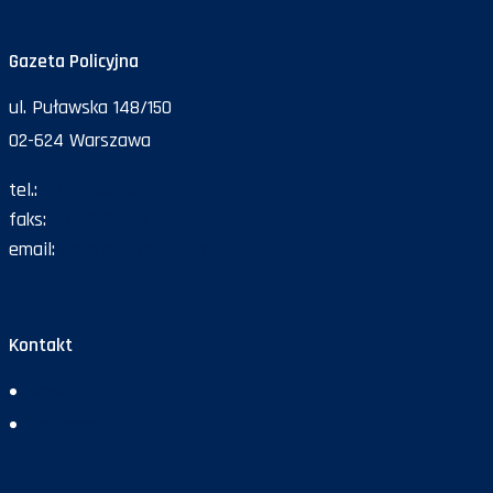
Gazeta Policyjna
ul. Puławska 148/150
02-624 Warszawa
tel.:
47 72 161 26
faks:
47 72 168 67
email:
gazeta@policja.gov.pl
Kontakt
Redakcja
Reklama