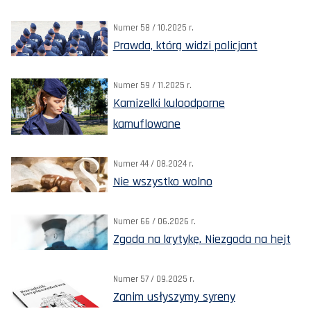
Numer 58 / 10.2025 r.
Prawda, którą widzi policjant
Numer 59 / 11.2025 r.
Kamizelki kuloodporne
kamuflowane
Numer 44 / 08.2024 r.
Nie wszystko wolno
Numer 66 / 06.2026 r.
Zgoda na krytykę. Niezgoda na hejt
Numer 57 / 09.2025 r.
Zanim usłyszymy syreny