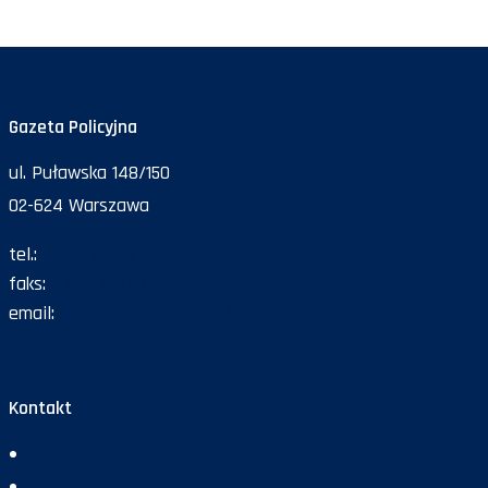
Gazeta Policyjna
ul. Puławska 148/150
02-624 Warszawa
tel.:
47 72 161 26
faks:
47 72 168 67
email:
gazeta@policja.gov.pl
Kontakt
Redakcja
Reklama