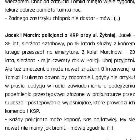
wieczorem. Choć od zatrucia Tomka minęło wiele tygodni,
lekarz dobrze pamięta tamtą noc.
- Żadnego zastrzyku chłopak nie dostał - mówi. (...)
Jacek i Marcin: policjanci z KRP przy ul. Żytniej.
Jacek -
36 lat, sierżant sztabowy, po 15 latach służby z końcem
lutego przeszedł na emeryturę. Z kolei Marcinowi - 23
lata, sierżant - mija czwarty rok w Policji. Obaj przyjaźni.
Ale też zmęczeni, a może nawet znużeni. O interwencji u
Tomka i Łukasza dawno by zapomnieli, gdyby nie artykuł
w prasie, audycja w radiu, zawiadomienie o podejrzeniu
popełnienia przestępstwa złożone w prokuraturze przez
Łukasza i postępowanie wyjaśniające, które prowadzi ich
komenda i KSP.
- Każdy policjanta może kopnąć. Nas najłatwiej. My się
nawet nie mamy jak bronić - mówią zgodnie. (...)