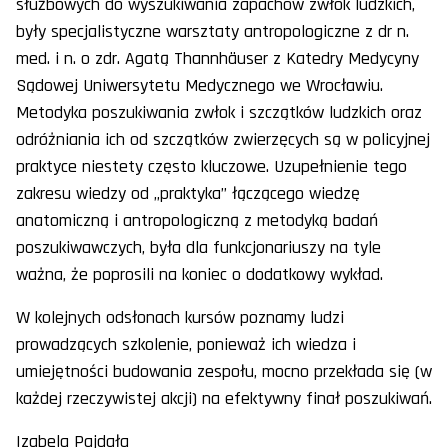
służbowych do wyszukiwania zapachów zwłok ludzkich,
były specjalistyczne warsztaty antropologiczne z dr n.
med. i n. o zdr. Agatą Thannhäuser z Katedry Medycyny
Sądowej Uniwersytetu Medycznego we Wrocławiu.
Metodyka poszukiwania zwłok i szczątków ludzkich oraz
odróżniania ich od szczątków zwierzęcych są w policyjnej
praktyce niestety często kluczowe. Uzupełnienie tego
zakresu wiedzy od „praktyka” łączącego wiedzę
anatomiczną i antropologiczną z metodyką badań
poszukiwawczych, była dla funkcjonariuszy na tyle
ważna, że poprosili na koniec o dodatkowy wykład.
W kolejnych odsłonach kursów poznamy ludzi
prowadzących szkolenie, ponieważ ich wiedza i
umiejętności budowania zespołu, mocno przekłada się (w
każdej rzeczywistej akcji) na efektywny finał poszukiwań.
Izabela Pajdała