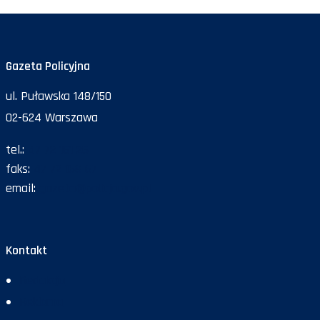
Gazeta Policyjna
ul. Puławska 148/150
02-624 Warszawa
tel.:
47 72 161 26
faks:
47 72 168 67
email:
gazeta@policja.gov.pl
Kontakt
Redakcja
Reklama