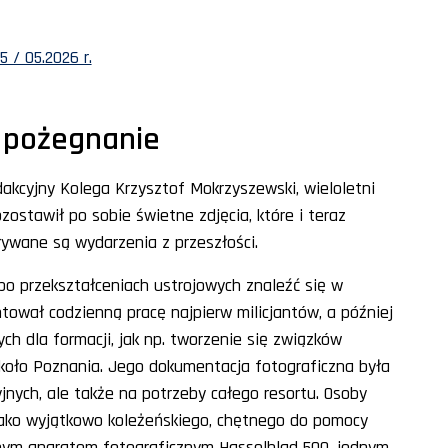
 / 05.2026 r.
– pożegnanie
dakcyjny Kolega Krzysztof Mokrzyszewski, wieloletni
zostawił po sobie świetne zdjęcia, które i teraz
ływane są wydarzenia z przeszłości.
 po przekształceniach ustrojowych znaleźć się w
tował codzienną pracę najpierw milicjantów, a później
ch dla formacji, jak np. tworzenie się związków
u koło Poznania. Jego dokumentacja fotograficzna była
jnych, ale także na potrzeby całego resortu. Osoby
jako wyjątkowo koleżeńskiego, chętnego do pomocy
znym aparatem fotograficznym Hasselblad 500, jednym