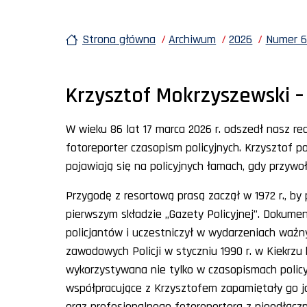
Strona główna
Archiwum
2026
Numer 65
Krzysztof Mokrzyszewski 
W wieku 86 lat 17 marca 2026 r. odszedł nasz re
fotoreporter czasopism policyjnych. Krzysztof po
pojawiają się na policyjnych łamach, gdy przywo
Przygodę z resortową prasą zaczął w 1972 r., by
pierwszym składzie „Gazety Policyjnej”. Dokumen
policjantów i uczestniczył w wydarzeniach ważny
zawodowych Policji w styczniu 1990 r. w Kiekrz
wykorzystywana nie tylko w czasopismach policy
współpracujące z Krzysztofem zapamiętały go 
oraz profesjonalnego fotoreportera z nieodłąc