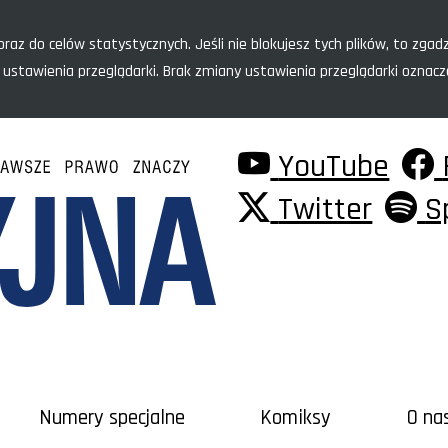
raz do celów statystycznych. Jeśli nie blokujesz tych plików, to zgadz
 ustawienia przeglądarki. Brak zmiany ustawienia przeglądarki oznac
YouTube
Twitter
S
Numery specjalne
Komiksy
O na