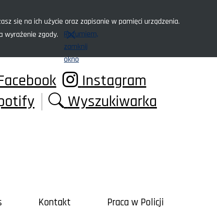
asz się na ich użycie oraz zapisanie w pamięci urządzenia.
Rozumiem,
za wyrażenie zgody.
zamknij
okno
Facebook
Instagram
potify
Wyszukiwarka
s
Kontakt
Praca w Policji