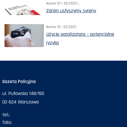
Numer 57 / 09.2025 r.
Zanim usłyszymy syreny
Numer 15 / 03.2022
Użycie paralizatora – potencjalne
ryzyko
Gazeta Policyjna
ul. Puławska 148/150
02-624 Warszawa
tel.:
47 72 161 26
faks:
47 72 168 67