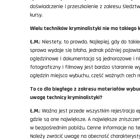
doświadczenie i przeszkolenie z zakresu śled
kursy.
Wielu techników kryminalistyki nie ma takiego 
Ł.M.
: Niestety, to prawda. Najlepiej, gdy do ta
sprawa wydaje się błaha, jednak później pojawia
oględzinowe i dokumentacja są jednorazowe i ni
fotograficzny i filmowy jest bardzo starannie w
oględzin miejsca wybuchu, część ważnych cech
To co dla biegłego z zakresu materiałów wybuc
uwagę technicy kryminalistyki?
Ł.M.
: Ważna jest przede wszystkim rejestracja e
gdzie są one największe. A największe zniszcze
w bezpośrednim pobliżu. Cenne informacje na t
Należy zwrócić uwagę na obecność charakterysty