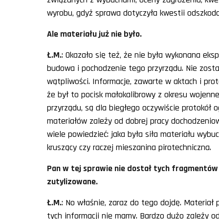
wyrobu, gdyż sprawa dotyczyła kwestii odszkod
Ale materiału już nie było.
Ł.M.
: Okazało się też, że nie była wykonana eksp
budowa i pochodzenie tego przyrządu. Nie zost
wątpliwości. Informacje, zawarte w aktach i pr
że był to pocisk małokalibrowy z okresu wojenneg
przyrządu, są dla biegłego oczywiście protokół 
materiałów zależy od dobrej pracy dochodzenio
wiele powiedzieć: jaka była siła materiału wybuc
kruszący czy raczej mieszanina pirotechniczna.
Pan w tej sprawie nie dostał tych fragmentó
zutylizowane.
Ł.M.
: No właśnie, zaraz do tego dojdę. Materiał
tych informacji nie mamy. Bardzo dużo zależy o