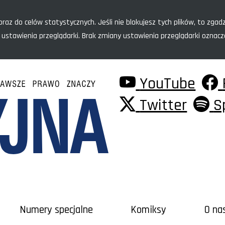
raz do celów statystycznych. Jeśli nie blokujesz tych plików, to zgadz
 ustawienia przeglądarki. Brak zmiany ustawienia przeglądarki oznac
YouTube
Twitter
S
Numery specjalne
Komiksy
O na