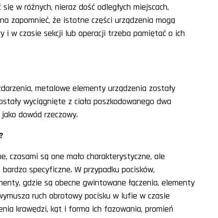
się w różnych, nieraz dość odległych miejscach,
żna zapomnieć, że istotne części urządzenia mogą
i w czasie sekcji lub operacji trzeba pamiętać o ich
zdarzenia, metalowe elementy urządzenia zostały
 zostały wyciągnięte z ciała poszkodowanego dwa
 jako dowód rzeczowy.
?
e, czasami są one mało charakterystyczne, ale
ą bardzo specyficzne. W przypadku pocisków,
ementy, gdzie są obecne gwintowane łączenia, elementy
a wymusza ruch obrotowy pocisku w lufie w czasie
nia krawędzi, kąt i forma ich fazowania, promień