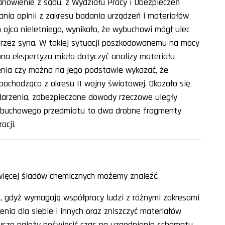
nowienie z sądu, z Wydziału Pracy i Ubezpieczeń
nia opinii z zakresu badania urządzeń i materiałów
 ojca nieletniego, wynikało, że wybuchowi mógł ulec
 przez syna. W takiej sytuacji poszkodowanemu na mocy
na ekspertyza miała dotyczyć analizy materiału
ia czy można na jego podstawie wykazać, że
pochodząca z okresu II wojny światowej. Okazało się
 zdarzenia, zabezpieczone dowody rzeczowe uległy
ybuchowego przedmiotu to dwa drobne fragmenty
acji.
więcej śladów chemicznych możemy znaleźć.
 gdyż wymagają współpracy ludzi z różnymi zakresami
enia dla siebie i innych oraz zniszczyć materiałów
sze należy poświęcić czas na uzgodnienie schematu