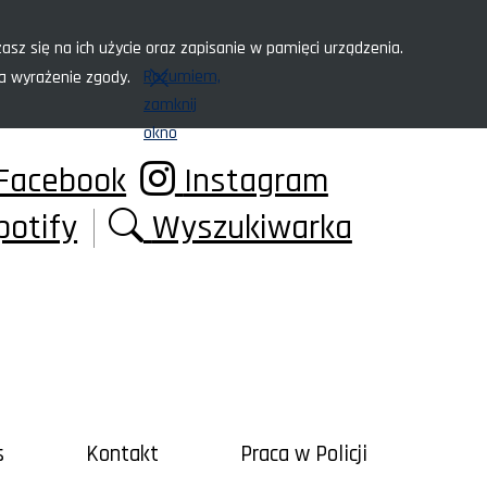
asz się na ich użycie oraz zapisanie w pamięci urządzenia.
Rozumiem,
za wyrażenie zgody.
zamknij
okno
Facebook
Instagram
potify
Wyszukiwarka
s
Kontakt
Praca w Policji