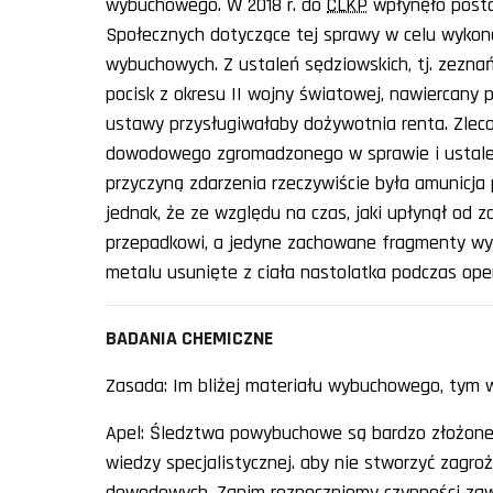
wybuchowego. W 2018 r. do
CLKP
wpłynęło posta
Społecznych dotyczące tej sprawy w celu wykona
wybuchowych. Z ustaleń sędziowskich, tj. zeznań
pocisk z okresu II wojny światowej, nawiercany
ustawy przysługiwałaby dożywotnia renta. Zleco
dowodowego zgromadzonego w sprawie i ustalen
przyczyną zdarzenia rzeczywiście była amunicja 
jednak, że ze względu na czas, jaki upłynął od
przepadkowi, a jedyne zachowane fragmenty w
metalu usunięte z ciała nastolatka podczas oper
BADANIA CHEMICZNE
Zasada: Im bliżej materiału wybuchowego, tym 
Apel: Śledztwa powybuchowe są bardzo złożone,
wiedzy specjalistycznej. aby nie stworzyć zagroż
dowodowych. Zanim rozpoczniemy czynności zaw