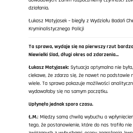
działania.
Łukasz Matyjasek – biegły z Wydziału Badań Ch
Kryminalistycznego Policji
Ta sprawa, wydaje się na pierwszy rzut bardzo
Niewielki ślad, długi okres od zdarzenia…
Łukasz Matyjasek:
Sytuacja optymalna nie była, 
ciekawe, że zdarza się, że nawet na podstawie
wiele. Ta sprawa pokazuje możliwości analityczn
wydawałoby się na samym początku.
Upłynęło jednak sporo czasu.
Ł.M.
: Między samą chwilą wybuchu a wpłynięciem
tego, że postanowienie, które do nas trafiło ni
związanych z wybuchami, oceny zagrożenia, kwest