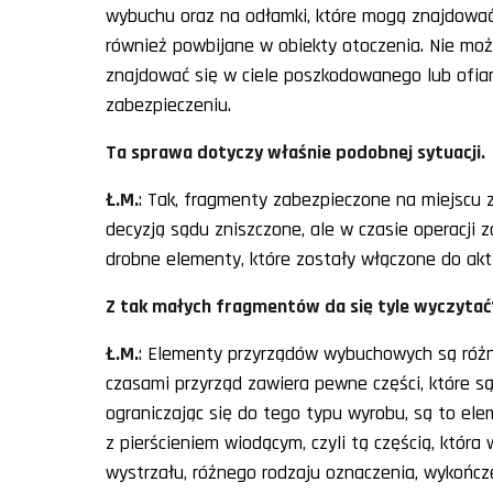
wybuchu oraz na odłamki, które mogą znajdować 
również powbijane w obiekty otoczenia. Nie mo
znajdować się w ciele poszkodowanego lub ofiary 
zabezpieczeniu.
Ta sprawa dotyczy właśnie podobnej sytuacji.
Ł.M.
: Tak, fragmenty zabezpieczone na miejscu 
decyzją sądu zniszczone, ale w czasie operacji
drobne elementy, które zostały włączone do akt
Z tak małych fragmentów da się tyle wyczytać
Ł.M.
: Elementy przyrządów wybuchowych są różn
czasami przyrząd zawiera pewne części, które s
ograniczając się do tego typu wyrobu, są to el
z pierścieniem wiodącym, czyli tą częścią, któr
wystrzału, różnego rodzaju oznaczenia, wykończe