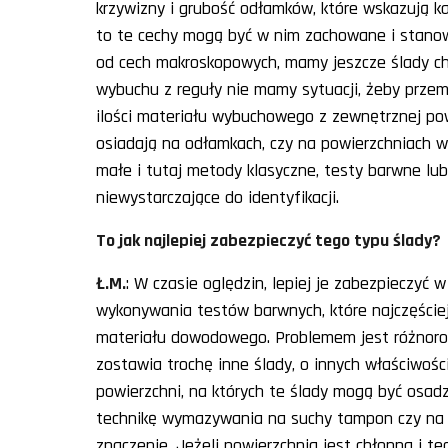
krzywizny i grubość odłamków, które wskazują kal
to te cechy mogą być w nim zachowane i stanowi
od cech makroskopowych, mamy jeszcze ślady ch
wybuchu z reguły nie mamy sytuacji, żeby przem
ilości materiału wybuchowego z zewnętrznej pow
osiadają na odłamkach, czy na powierzchniach w
małe i tutaj metody klasyczne, testy barwne lu
niewystarczające do identyfikacji.
To jak najlepiej zabezpieczyć tego typu ślady?
Ł.M.
: W czasie oględzin, lepiej je zabezpieczyć
wykonywania testów barwnych, które najczęściej 
materiału dowodowego. Problemem jest różnor
zostawia trochę inne ślady, o innych właściwośc
powierzchni, na których te ślady mogą być osad
technikę wymazywania na suchy tampon czy na 
znaczenie. Jeżeli powierzchnia jest chłonna i te