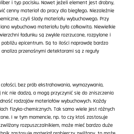
iber i typ pocisku. Nawet jeżeli element jest drobny,
ć cenny materiał do pracy dla biegłego. Niezależnie
emiczne, czyli ślady materiału wybuchowego. Przy
iana wybuchowa materiału była całkowita. Niewielkie
ierzchni ładunku są zwykle rozrzucone, rozpylone i
 pobliżu epicentrum. Są to ilości naprawdę bardzo
b analiza przenośnymi detektorami są z reguły
 w całości, bez prób ekstrahowania, wymazywania,
nic nie dadzą, a mogą przyczynić się do zniszczenia
odność rodzajów materiałów wybuchowych. Każdy
iach fizyko-chemicznych. Tak samo wiele jest różnych
zone. I w tym momencie, np. to czy ktoś zastosuje
zwilżony rozpuszczalnikiem, może mieć bardzo duże
chnik zastosuje materiał probierczy zwilżony, to może