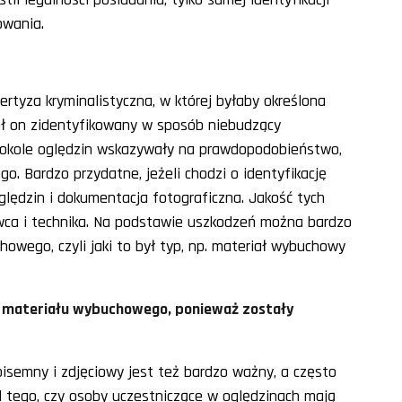
owania.
ertyza kryminalistyczna, w której byłaby określona
ał on zidentyfikowany w sposób niebudzący
otokole oględzin wskazywały na prawdopodobieństwo,
o. Bardzo przydatne, jeżeli chodzi o identyfikację
oględzin i dokumentacja fotograficzna. Jakość tych
wca i technika. Na podstawie uszkodzeń można bardzo
howego, czyli jaki to był typ, np. materiał wybuchowy
w materiału wybuchowego, ponieważ zostały
 pisemny i zdjęciowy jest też bardzo ważny, a często
d tego, czy osoby uczestniczące w oględzinach mają