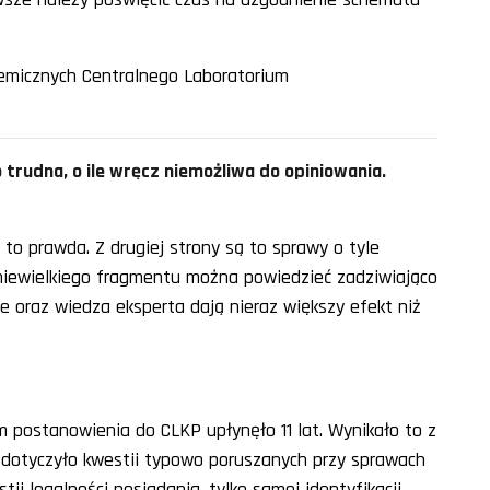
emicznych Centralnego Laboratorium
 trudna, o ile wręcz niemożliwa do opiniowania.
to prawda. Z drugiej strony są to sprawy o tyle
 niewielkiego fragmentu można powiedzieć zadziwiająco
e oraz wiedza eksperta dają nieraz większy efekt niż
 postanowienia do CLKP upłynęło 11 lat. Wynikało to z
e dotyczyło kwestii typowo poruszanych przy sprawach
ii legalności posiadania, tylko samej identyfikacji