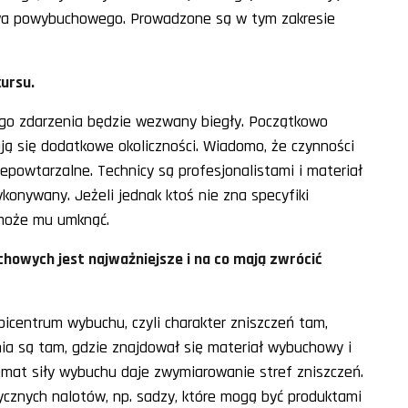
ztwa powybuchowego. Prowadzone są w tym zakresie
kursu.
kiego zdarzenia będzie wezwany biegły. Początkowo
ją się dodatkowe okoliczności. Wiadomo, że czynności
epowtarzalne. Technicy są profesjonalistami i materiał
ykonywany. Jeżeli jednak ktoś nie zna specyfiki
 może mu umknąć.
howych jest najważniejsze i na co mają zwrócić
picentrum wybuchu, czyli charakter zniszczeń tam,
nia są tam, gdzie znajdował się materiał wybuchowy i
emat siły wybuchu daje zwymiarowanie stref zniszczeń.
cznych nalotów, np. sadzy, które mogą być produktami